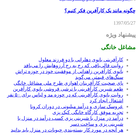
چگونه مانند یک کارآفرین فکر کنیم؟
1397/05/27
پیشنهاد ویژه
مشاغل خانگی
کارآفرینی بانوی دهلرانی با دو فرزند معلول
روایت قالی‌بافی که رج به رج آرزوهایش را می‌بافد
بانوی کارآفرین زاهدانی از موفقیت خود در حوزه تراش
سنگ‌های قیمتی می‌گوید
پای صحبت کارآفرینان اهوازی طرح ملی مشاغل خانگی
طعم شیرین کارآفرینی با ترشی فروشی بانوی کارآفرین
روایت بانوی کارآفرینی که در حوزه مد و لباس برای ۵۰ نفر
اشتغال ایجاد کرد
عروسک سازی و درآمد میلیونی در دوران کرونا
تجربه موفق کارگاه خانگی کیک پزی
درآمد در منزل با شیرینی پزی کسب درآمد در منزل با
شیرینی پزی و ساخت دسر
هر آنچه در مورد کار بسته‌بندی حبوبات در منزل باید بدانید