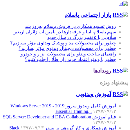
بازار اجتماعی باسلام
روش تسویه همکاری در فروش باسلام به‌روز شد
سهم باسلام، ایتا و غرفه‌دارها در تأمین آب زائران اربعین
سلام‌پی با ۵ تغییر بزرگ در سال جدید
چطور برای محصولات مد و پوشاک ویدئوی مؤثر بسازیم؟
چطور برای محصولات دیجیتال ویدئوی مؤثر بسازیم؟
راهنمای ساخت ویدئو برای محصولات ابزار و خودرو
چطور با ویدئو اعتماد خریداران طلا را جلب کنیم؟
رویدادها
پیشنهاد ویژه
آموزش‌ ویدئویی
آموزش کامل ویندوز سرور 2019 - Windows Server 2019
Essential Training...
۱۳۹۷/۰۹/۱۳
فیلم آموزش SQL Server: Developer and DBA Collaboration
۱۳۹۷/۰۹/۱۳
آموزش همکاری و کار گروهی بر بستر Slack
۱۳۹۷/۰۹/۱۳