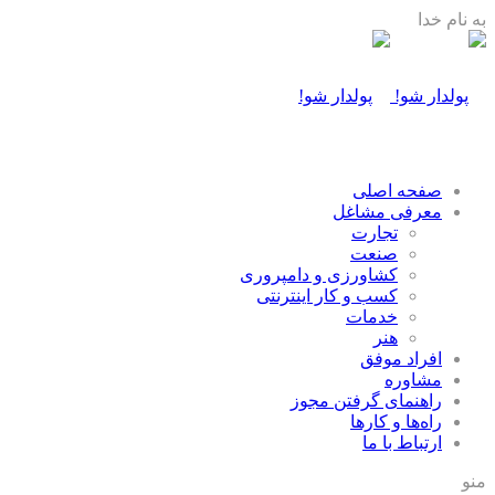
به نام خدا
صفحه اصلی
معرفی مشاغل
تجارت
صنعت
كشاورزی و دامپروری
كسب و كار اينترنتی
خدمات
هنر
افراد موفق
مشاوره
راهنمای گرفتن مجوز
راه‌ها و كارها
ارتباط با ما
منو