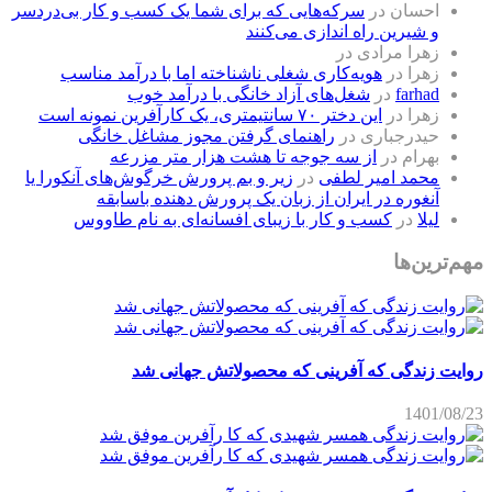
احسان
در
سرکه‌هایی که برای شما یک کسب و کار بی‌دردسر
و شیرین راه اندازی می‌کنند
زهرا مرادی
در
زهرا
در
هویه‌کاری شغلی ناشناخته اما با درآمد مناسب
farhad
در
شغل‌های آزاد خانگی با درآمد خوب
زهرا
در
این دختر ۷۰ سانتیمتری، یک کارآفرین نمونه است
حیدرجباری
در
راهنمای گرفتن مجوز مشاغل خانگی
بهرام
در
از سه جوجه تا هشت هزار متر مزرعه
محمد امیر لطفی
در
زیر و بم پرورش خرگوش‌های آنکورا یا
آنغوره در ایران از زبان یک پرورش دهنده باسابقه
لیلا
در
کسب و کار با زیبای افسانه‌ای به نام طاووس
مهم‌ترین‌ها
روایت زندگی که آفرینی که محصولاتش جهانی شد
1401/08/23