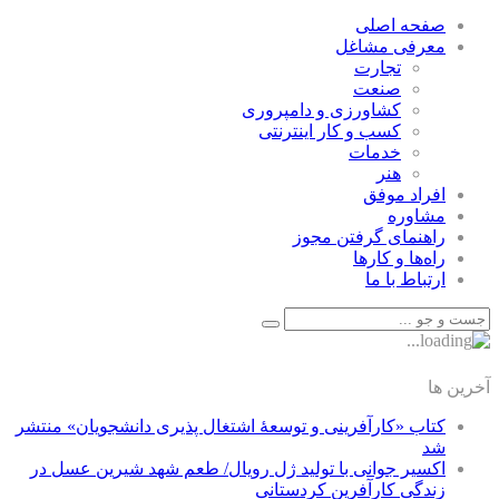
صفحه اصلی
معرفی مشاغل
تجارت
صنعت
كشاورزی و دامپروری
كسب و كار اينترنتی
خدمات
هنر
افراد موفق
مشاوره
راهنمای گرفتن مجوز
راه‌ها و كارها
ارتباط با ما
آخرین ها
کتاب «کارآفرینی و توسعۀ اشتغال پذیری دانشجویان» منتشر
شد
اکسیر جوانی با تولید ژل رویال/ طعم شهد شیرین عسل‌ در
زندگی کارآفرین کردستانی