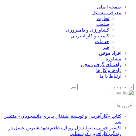
صفحه اصلی
معرفی مشاغل
تجارت
صنعت
كشاورزی و دامپروری
كسب و كار اينترنتی
خدمات
هنر
افراد موفق
مشاوره
راهنمای گرفتن مجوز
راه‌ها و كارها
ارتباط با ما
آخرین ها
کتاب «کارآفرینی و توسعۀ اشتغال پذیری دانشجویان» منتشر
شد
اکسیر جوانی با تولید ژل رویال/ طعم شهد شیرین عسل‌ در
زندگی کارآفرین کردستانی