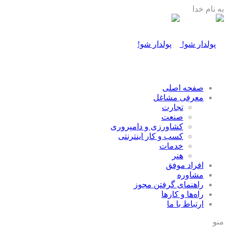
به نام خدا
صفحه اصلی
معرفی مشاغل
تجارت
صنعت
كشاورزی و دامپروری
كسب و كار اينترنتی
خدمات
هنر
افراد موفق
مشاوره
راهنمای گرفتن مجوز
راه‌ها و كارها
ارتباط با ما
منو