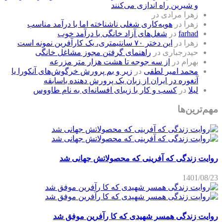
و شیرین راه اندازی می‌کنند
زهرا مرادی
در
زهرا
در
هویه‌کاری شغلی ناشناخته اما با درآمد مناسب
farhad
در
شغل‌های آزاد خانگی با درآمد خوب
زهرا
در
این دختر ۷۰ سانتیمتری، یک کارآفرین نمونه است
حیدرجباری
در
راهنمای گرفتن مجوز مشاغل خانگی
بهرام
در
از سه جوجه تا هشت هزار متر مزرعه
محمد امیر لطفی
در
زیر و بم پرورش خرگوش‌های آنکورا یا
آنغوره در ایران از زبان یک پرورش دهنده باسابقه
لیلا
در
کسب و کار با زیبای افسانه‌ای به نام طاووس
مهم‌ترین‌ها
روایت زندگی که آفرینی که محصولاتش جهانی شد
1401/08/23
روایت زندگی همسر شهیدی که کا رآفرین موفق شد