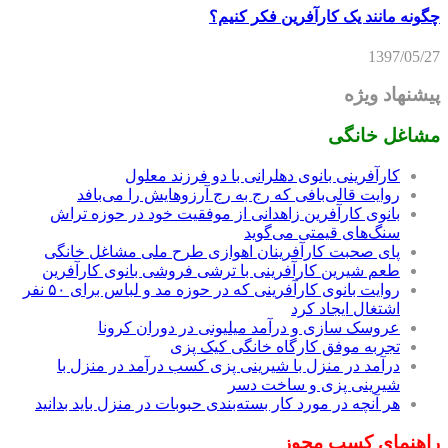
چگونه مانند یک کارآفرین فکر کنیم؟
1397/05/27
پیشنهاد ویژه
مشاغل خانگی
کارآفرینی بانوی دهلرانی با دو فرزند معلول
روایت قالی‌بافی که رج به رج آرزوهایش را می‌بافد
بانوی کارآفرین زاهدانی از موفقیت خود در حوزه تراش
سنگ‌های قیمتی می‌گوید
پای صحبت کارآفرینان اهوازی طرح ملی مشاغل خانگی
طعم شیرین کارآفرینی با ترشی فروشی بانوی کارآفرین
روایت بانوی کارآفرینی که در حوزه مد و لباس برای ۵۰ نفر
اشتغال ایجاد کرد
عروسک سازی و درآمد میلیونی در دوران کرونا
تجربه موفق کارگاه خانگی کیک پزی
درآمد در منزل با شیرینی پزی کسب درآمد در منزل با
شیرینی پزی و ساخت دسر
هر آنچه در مورد کار بسته‌بندی حبوبات در منزل باید بدانید
راهنمای کسب مجوز