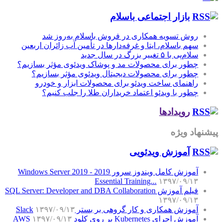
بازار اجتماعی باسلام
روش تسویه همکاری در فروش باسلام به‌روز شد
سهم باسلام، ایتا و غرفه‌دارها در تأمین آب زائران اربعین
سلام‌پی با ۵ تغییر بزرگ در سال جدید
چطور برای محصولات مد و پوشاک ویدئوی مؤثر بسازیم؟
چطور برای محصولات دیجیتال ویدئوی مؤثر بسازیم؟
راهنمای ساخت ویدئو برای محصولات ابزار و خودرو
چطور با ویدئو اعتماد خریداران طلا را جلب کنیم؟
رویدادها
پیشنهاد ویژه
آموزش‌ ویدئویی
آموزش کامل ویندوز سرور 2019 - Windows Server 2019
Essential Training...
۱۳۹۷/۰۹/۱۳
فیلم آموزش SQL Server: Developer and DBA Collaboration
۱۳۹۷/۰۹/۱۳
آموزش همکاری و کار گروهی بر بستر Slack
۱۳۹۷/۰۹/۱۳
آموزش اجرای Kubernetes بر روی کلود AWS
۱۳۹۷/۰۹/۱۳