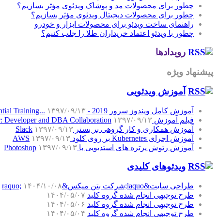
چطور برای محصولات مد و پوشاک ویدئوی مؤثر بسازیم؟
چطور برای محصولات دیجیتال ویدئوی مؤثر بسازیم؟
راهنمای ساخت ویدئو برای محصولات ابزار و خودرو
چطور با ویدئو اعتماد خریداران طلا را جلب کنیم؟
رویدادها
پیشنهاد ویژه
آموزش‌ ویدئویی
آموزش کامل ویندوز سرور 2019 - Windows Server 2019 Essential Training...
۱۳۹۷/۰۹/۱۳
فیلم آموزش SQL Server: Developer and DBA Collaboration
۱۳۹۷/۰۹/۱۳
آموزش همکاری و کار گروهی بر بستر Slack
۱۳۹۷/۰۹/۱۳
آموزش اجرای Kubernetes بر روی کلود AWS
۱۳۹۷/۰۹/۱۳
آموزش رتوش پرتره های استدیویی با Photoshop
۱۳۹۷/۰۹/۱۳
ویدئوهای کلیدی
طراحی سایت&laquo;شرکت بتن میکس&raquo;
۱۴۰۴/۱۰/۰۸
طرح توجیهی انجام شده گروه کلید
۱۴۰۴/۰۵/۰۷
طرح توجیهی انجام شده گروه کلید
۱۴۰۴/۰۵/۰۶
طرح توجیهی انجام شده گروه کلید
۱۴۰۴/۰۵/۰۴