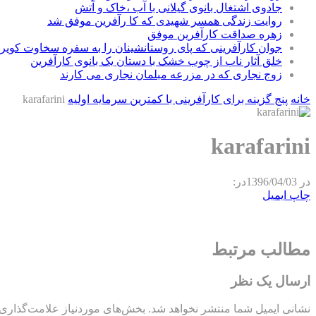
جادوی اشتغال بانوی گیلانی با آب ،خاک و آتش
روایت زندگی همسر شهیدی که کا رآفرین موفق شد
زهره صداقت کارآفرین موفق
جوان کارآفرینی که پای روستانشینان را به سفره سخاوت کویر ب
خلق آثار ناب از چوب خشک با دستان یک بانوی کارآفرین
زوج نجاری که در مزرعه مبلمان نجاری می کارند
خانه
پنج گزینه برای کارآفرینی با کمترین سرمایه اولیه
karafarini
karafarini
در
1396/04/03
در:
چاپ
ایمیل
مطالب مرتبط
ارسال یک نظر
نشانی ایمیل شما منتشر نخواهد شد.
بخش‌های موردنیاز علامت‌گذاری 