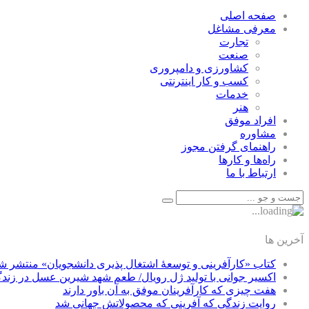
صفحه اصلی
معرفی مشاغل
تجارت
صنعت
كشاورزی و دامپروری
كسب و كار اينترنتی
خدمات
هنر
افراد موفق
مشاوره
راهنمای گرفتن مجوز
راه‌ها و كارها
ارتباط با ما
آخرین ها
کتاب «کارآفرینی و توسعۀ اشتغال پذیری دانشجویان» منتشر ش
اکسیر جوانی با تولید ژل رویال/ طعم شهد شیرین عسل‌ در زند
هفت چیزی که کارآفرینان موفق به آن باور دارند
روایت زندگی که آفرینی که محصولاتش جهانی شد