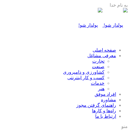
به نام خدا
صفحه اصلی
معرفی مشاغل
تجارت
صنعت
كشاورزی و دامپروری
كسب و كار اينترنتی
خدمات
هنر
افراد موفق
مشاوره
راهنمای گرفتن مجوز
راه‌ها و كارها
ارتباط با ما
منو