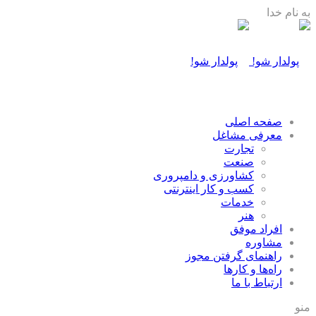
به نام خدا
صفحه اصلی
معرفی مشاغل
تجارت
صنعت
كشاورزی و دامپروری
كسب و كار اينترنتی
خدمات
هنر
افراد موفق
مشاوره
راهنمای گرفتن مجوز
راه‌ها و كارها
ارتباط با ما
منو