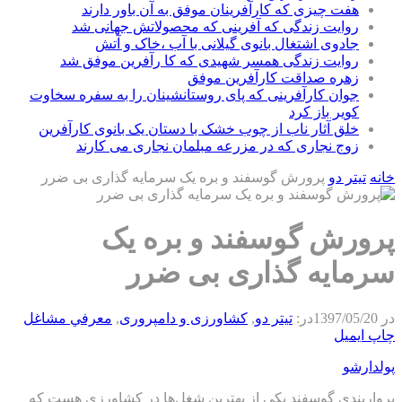
هفت چیزی که کارآفرینان موفق به آن باور دارند
روایت زندگی که آفرینی که محصولاتش جهانی شد
جادوی اشتغال بانوی گیلانی با آب ،خاک و آتش
روایت زندگی همسر شهیدی که کا رآفرین موفق شد
زهره صداقت کارآفرین موفق
جوان کارآفرینی که پای روستانشینان را به سفره سخاوت
کویر باز کرد
خلق آثار ناب از چوب خشک با دستان یک بانوی کارآفرین
زوج نجاری که در مزرعه مبلمان نجاری می کارند
خانه
تیتر دو
پرورش گوسفند و بره یک سرمایه گذاری بی ضرر
پرورش گوسفند و بره یک
سرمایه گذاری بی ضرر
در
1397/05/20
در:
تیتر دو
,
كشاورزی و دامپروری
,
معرفي مشاغل
چاپ
ایمیل
پولدارشو
پرواربندی گوسفند یکی از بهترین شغل‌ها در کشاورزی هست که