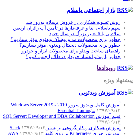
بازار اجتماعی باسلام
روش تسویه همکاری در فروش باسلام به‌روز شد
سهم باسلام، ایتا و غرفه‌دارها در تأمین آب زائران اربعین
سلام‌پی با ۵ تغییر بزرگ در سال جدید
چطور برای محصولات مد و پوشاک ویدئوی مؤثر بسازیم؟
چطور برای محصولات دیجیتال ویدئوی مؤثر بسازیم؟
راهنمای ساخت ویدئو برای محصولات ابزار و خودرو
چطور با ویدئو اعتماد خریداران طلا را جلب کنیم؟
رویدادها
پیشنهاد ویژه
آموزش‌ ویدئویی
آموزش کامل ویندوز سرور 2019 - Windows Server 2019
Essential Training...
۱۳۹۷/۰۹/۱۳
فیلم آموزش SQL Server: Developer and DBA Collaboration
۱۳۹۷/۰۹/۱۳
آموزش همکاری و کار گروهی بر بستر Slack
۱۳۹۷/۰۹/۱۳
آموزش اجرای Kubernetes بر روی کلود AWS
۱۳۹۷/۰۹/۱۳