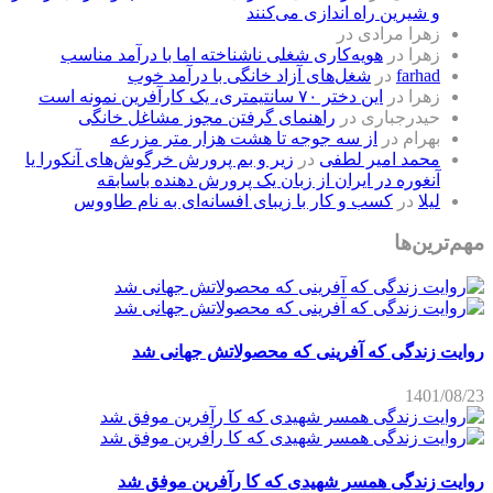
و شیرین راه اندازی می‌کنند
زهرا مرادی
در
زهرا
در
هویه‌کاری شغلی ناشناخته اما با درآمد مناسب
farhad
در
شغل‌های آزاد خانگی با درآمد خوب
زهرا
در
این دختر ۷۰ سانتیمتری، یک کارآفرین نمونه است
حیدرجباری
در
راهنمای گرفتن مجوز مشاغل خانگی
بهرام
در
از سه جوجه تا هشت هزار متر مزرعه
محمد امیر لطفی
در
زیر و بم پرورش خرگوش‌های آنکورا یا
آنغوره در ایران از زبان یک پرورش دهنده باسابقه
لیلا
در
کسب و کار با زیبای افسانه‌ای به نام طاووس
مهم‌ترین‌ها
روایت زندگی که آفرینی که محصولاتش جهانی شد
1401/08/23
روایت زندگی همسر شهیدی که کا رآفرین موفق شد