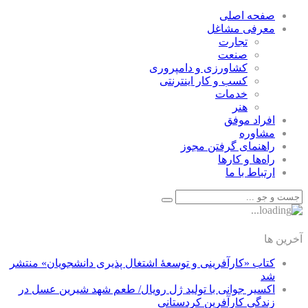
صفحه اصلی
معرفی مشاغل
تجارت
صنعت
كشاورزی و دامپروری
كسب و كار اينترنتی
خدمات
هنر
افراد موفق
مشاوره
راهنمای گرفتن مجوز
راه‌ها و كارها
ارتباط با ما
آخرین ها
کتاب «کارآفرینی و توسعۀ اشتغال پذیری دانشجویان» منتشر
شد
اکسیر جوانی با تولید ژل رویال/ طعم شهد شیرین عسل‌ در
زندگی کارآفرین کردستانی