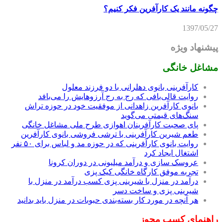
چگونه مانند یک کارآفرین فکر کنیم؟
1397/05/27
پیشنهاد ویژه
مشاغل خانگی
کارآفرینی بانوی دهلرانی با دو فرزند معلول
روایت قالی‌بافی که رج به رج آرزوهایش را می‌بافد
بانوی کارآفرین زاهدانی از موفقیت خود در حوزه تراش
سنگ‌های قیمتی می‌گوید
پای صحبت کارآفرینان اهوازی طرح ملی مشاغل خانگی
طعم شیرین کارآفرینی با ترشی فروشی بانوی کارآفرین
روایت بانوی کارآفرینی که در حوزه مد و لباس برای ۵۰ نفر
اشتغال ایجاد کرد
عروسک سازی و درآمد میلیونی در دوران کرونا
تجربه موفق کارگاه خانگی کیک پزی
درآمد در منزل با شیرینی پزی کسب درآمد در منزل با
شیرینی پزی و ساخت دسر
هر آنچه در مورد کار بسته‌بندی حبوبات در منزل باید بدانید
راهنمای کسب مجوز