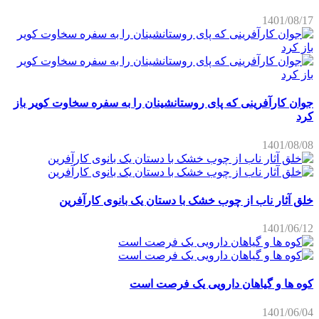
1401/08/17
جوان کارآفرینی که پای روستانشینان را به سفره سخاوت کویر باز
کرد
1401/08/08
خلق آثار ناب از چوب خشک با دستان یک بانوی کارآفرین
1401/06/12
کوه ها و گیاهان دارویی یک فرصت است
1401/06/04