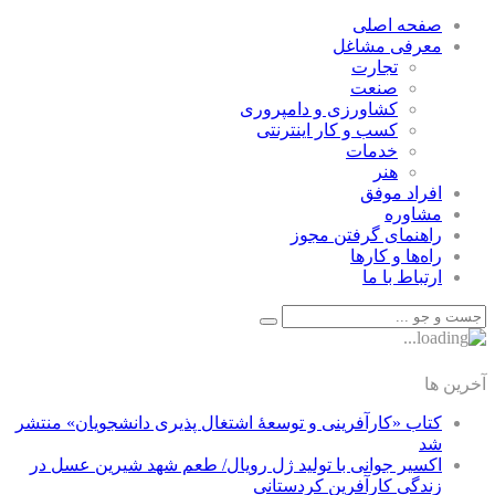
صفحه اصلی
معرفی مشاغل
تجارت
صنعت
كشاورزی و دامپروری
كسب و كار اينترنتی
خدمات
هنر
افراد موفق
مشاوره
راهنمای گرفتن مجوز
راه‌ها و كارها
ارتباط با ما
آخرین ها
کتاب «کارآفرینی و توسعۀ اشتغال پذیری دانشجویان» منتشر
شد
اکسیر جوانی با تولید ژل رویال/ طعم شهد شیرین عسل‌ در
زندگی کارآفرین کردستانی