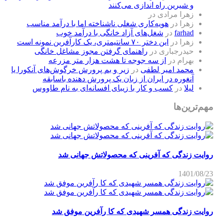
و شیرین راه اندازی می‌کنند
زهرا مرادی
در
زهرا
در
هویه‌کاری شغلی ناشناخته اما با درآمد مناسب
farhad
در
شغل‌های آزاد خانگی با درآمد خوب
زهرا
در
این دختر ۷۰ سانتیمتری، یک کارآفرین نمونه است
حیدرجباری
در
راهنمای گرفتن مجوز مشاغل خانگی
بهرام
در
از سه جوجه تا هشت هزار متر مزرعه
محمد امیر لطفی
در
زیر و بم پرورش خرگوش‌های آنکورا یا
آنغوره در ایران از زبان یک پرورش دهنده باسابقه
لیلا
در
کسب و کار با زیبای افسانه‌ای به نام طاووس
مهم‌ترین‌ها
روایت زندگی که آفرینی که محصولاتش جهانی شد
1401/08/23
روایت زندگی همسر شهیدی که کا رآفرین موفق شد