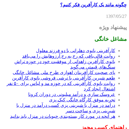
چگونه مانند یک کارآفرین فکر کنیم؟
1397/05/27
پیشنهاد ویژه
مشاغل خانگی
کارآفرینی بانوی دهلرانی با دو فرزند معلول
روایت قالی‌بافی که رج به رج آرزوهایش را می‌بافد
بانوی کارآفرین زاهدانی از موفقیت خود در حوزه تراش
سنگ‌های قیمتی می‌گوید
پای صحبت کارآفرینان اهوازی طرح ملی مشاغل خانگی
طعم شیرین کارآفرینی با ترشی فروشی بانوی کارآفرین
روایت بانوی کارآفرینی که در حوزه مد و لباس برای ۵۰ نفر
اشتغال ایجاد کرد
عروسک سازی و درآمد میلیونی در دوران کرونا
تجربه موفق کارگاه خانگی کیک پزی
درآمد در منزل با شیرینی پزی کسب درآمد در منزل با
شیرینی پزی و ساخت دسر
هر آنچه در مورد کار بسته‌بندی حبوبات در منزل باید بدانید
راهنمای کسب مجوز