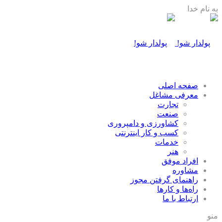
به نام خدا
صفحه اصلی
معرفی مشاغل
تجارت
صنعت
كشاورزی و دامپروری
كسب و كار اينترنتی
خدمات
هنر
افراد موفق
مشاوره
راهنمای گرفتن مجوز
راه‌ها و كارها
ارتباط با ما
منو