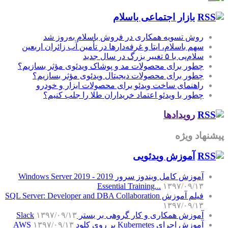
بازار اجتماعی باسلام
روش تسویه همکاری در فروش باسلام به‌روز شد
سهم باسلام، ایتا و غرفه‌دارها در تأمین آب زائران اربعین
سلام‌پی با ۵ تغییر بزرگ در سال جدید
چطور برای محصولات مد و پوشاک ویدئوی مؤثر بسازیم؟
چطور برای محصولات دیجیتال ویدئوی مؤثر بسازیم؟
راهنمای ساخت ویدئو برای محصولات ابزار و خودرو
چطور با ویدئو اعتماد خریداران طلا را جلب کنیم؟
رویدادها
پیشنهاد ویژه
آموزش‌ ویدئویی
آموزش کامل ویندوز سرور 2019 - Windows Server 2019
Essential Training...
۱۳۹۷/۰۹/۱۳
فیلم آموزش SQL Server: Developer and DBA Collaboration
۱۳۹۷/۰۹/۱۳
آموزش همکاری و کار گروهی بر بستر Slack
۱۳۹۷/۰۹/۱۳
آموزش اجرای Kubernetes بر روی کلود AWS
۱۳۹۷/۰۹/۱۳