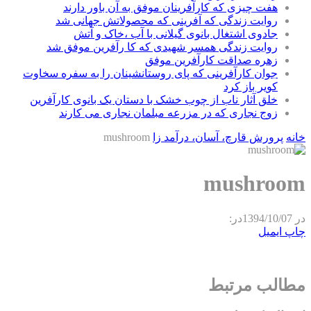
هفت چیزی که کارآفرینان موفق به آن باور دارند
روایت زندگی که آفرینی که محصولاتش جهانی شد
جادوی اشتغال بانوی گیلانی با آب ،خاک و آتش
روایت زندگی همسر شهیدی که کا رآفرین موفق شد
زهره صداقت کارآفرین موفق
جوان کارآفرینی که پای روستانشینان را به سفره سخاوت
کویر باز کرد
خلق آثار ناب از چوب خشک با دستان یک بانوی کارآفرین
زوج نجاری که در مزرعه مبلمان نجاری می کارند
خانه
پرورش قارچ، آسان، درآمد زا
mushroom
mushroom
در
1394/10/07
در:
چاپ
ایمیل
مطالب مرتبط