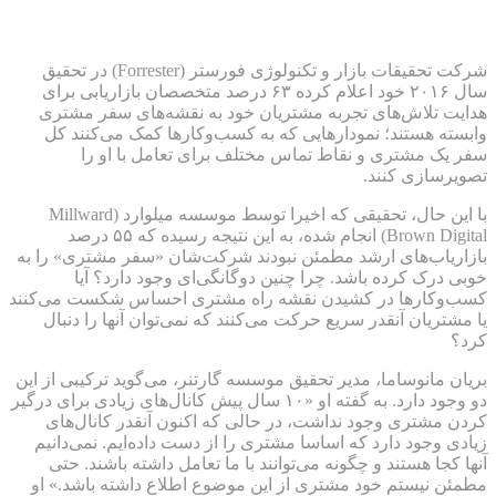
شرکت تحقیقات بازار و تکنولوژی فورستر (Forrester) در تحقیق
سال ۲۰۱۶ خود اعلام کرده ۶۳ درصد متخصصان بازاریابی برای
هدایت تلاش‌های تجربه مشتریان خود به نقشه‌های سفر مشتری
وابسته هستند؛ نمودارهایی که به کسب‌وکارها کمک می‌کنند کل
سفر یک مشتری و نقاط تماس مختلف برای تعامل با او را
تصویرسازی کنند.
با این حال، تحقیقی که اخیرا توسط موسسه میلوارد (Millward
Brown Digital) انجام شده، به این نتیجه رسیده که ۵۵ درصد
بازاریاب‌های ارشد مطمئن نبودند شرکت‌شان «سفر مشتری» را به
خوبی درک کرده باشد. چرا چنین دوگانگی‌ای وجود دارد؟ آیا
کسب‌وکارها در کشیدن نقشه راه مشتری احساس شکست می‌کنند
یا مشتریان آنقدر سریع حرکت می‌کنند که نمی‌توان آنها را دنبال
کرد؟
بریان مانوساما، مدیر تحقیق موسسه گارتنر، می‌‌گوید ترکیبی از این
دو وجود دارد. به گفته او «۱۰ سال پیش کانال‌های زیادی برای درگیر
کردن مشتری وجود نداشت، در حالی که اکنون آنقدر کانال‌های
زیادی وجود دارد که اساسا مشتری را از دست داده‌ایم. نمی‌دانیم
آنها کجا هستند و چگونه می‌توانند با ما تعامل داشته باشند. حتی
مطمئن نیستم خود مشتری از این موضوع اطلاع داشته باشد.» او