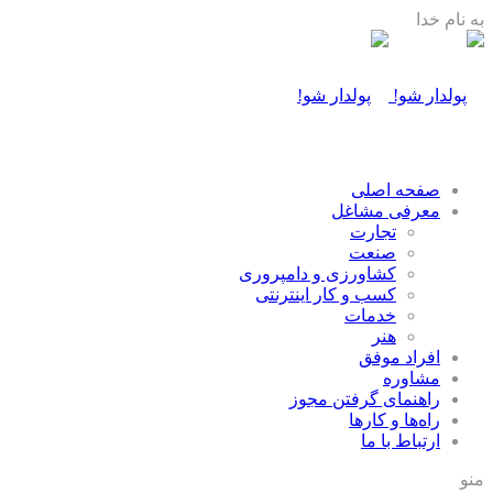
به نام خدا
صفحه اصلی
معرفی مشاغل
تجارت
صنعت
كشاورزی و دامپروری
كسب و كار اينترنتی
خدمات
هنر
افراد موفق
مشاوره
راهنمای گرفتن مجوز
راه‌ها و كارها
ارتباط با ما
منو