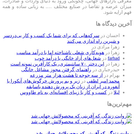
معرفی بازارهای جهانی، چگونگی ورود به دنیای واردات و صادرات،
میزان عرضه و تقاضا در صنایع مختلف …. به زبانی ساده و همه
فهم ارایه شود.
آخرین دیدگاه ها
احسان
در
سرکه‌هایی که برای شما یک کسب و کار بی‌دردسر
و شیرین راه اندازی می‌کنند
زهرا مرادی
در
زهرا
در
هویه‌کاری شغلی ناشناخته اما با درآمد مناسب
farhad
در
شغل‌های آزاد خانگی با درآمد خوب
زهرا
در
این دختر ۷۰ سانتیمتری، یک کارآفرین نمونه است
حیدرجباری
در
راهنمای گرفتن مجوز مشاغل خانگی
بهرام
در
از سه جوجه تا هشت هزار متر مزرعه
محمد امیر لطفی
در
زیر و بم پرورش خرگوش‌های آنکورا یا
آنغوره در ایران از زبان یک پرورش دهنده باسابقه
لیلا
در
کسب و کار با زیبای افسانه‌ای به نام طاووس
مهم‌ترین‌ها
روایت زندگی که آفرینی که محصولاتش جهانی شد