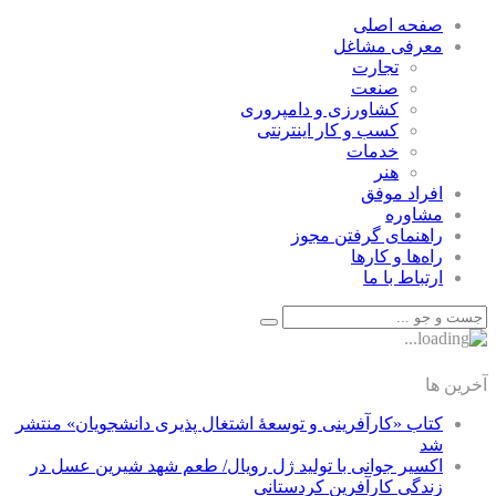
صفحه اصلی
معرفی مشاغل
تجارت
صنعت
كشاورزی و دامپروری
كسب و كار اينترنتی
خدمات
هنر
افراد موفق
مشاوره
راهنمای گرفتن مجوز
راه‌ها و كارها
ارتباط با ما
آخرین ها
کتاب «کارآفرینی و توسعۀ اشتغال پذیری دانشجویان» منتشر
شد
اکسیر جوانی با تولید ژل رویال/ طعم شهد شیرین عسل‌ در
زندگی کارآفرین کردستانی