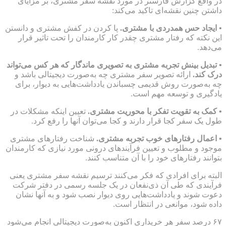
در واقع گزارش فارستر در مورد نقشه سفر مشتری، بر مزایای
داشتن چنین نقشه‌ای تاکید می‌کند:
• ایجاد حس همدردی با مشتری.
پا کردن در کفش مشتری و دانستن
این نکته که رفتار مشتری چقدر کار کارمندان را تحت تاثیر قرار
می‌دهد.
• تبدیل بینش تجربه مشتری به تصویری ماندگار که هر کس می‌تواند
درک کند.
ارائه تصویر سفر مشتری چه به‌صورت دیجیتالی باشد و
چه به‌صورت روش قدیمی چسباندن یادداشت‌هایی به دیوار، برای
یادگیری و توسعه مهم است.
• کمک به تقویت تفکر با محوریت مشتری.
تعیین اینکه مشکلات در
طول یک سفر کجا قرار دارند و کجا می‌توان آنها را رفع کرد.
• اعمال رفتارهای خوب تجربه مشتری.
شناخت رفتارهای مشتری
موجود و مطلوب و تعیین فرآیندهای درونی مورد نیازی که کارمندان
بتوانند رفتارهای خود را با آن متناسب کنند.
البته برای افرادی که فکر می‌کنند ترسیم نقشه سفر مشتری یعنی
فرآیندی که طی آن ذی‌نفعان در یک جلسه رسمی در دفتر شرکت
دعوت شوند و یادداشت‌هایی روی دیوار نصب شود و به آنها نشان
داده شود، موانعی در انتظار است.
۶۷ درصد سفر هر خریداری اکنون به‌صورت دیجیتالی انجام می‌شود