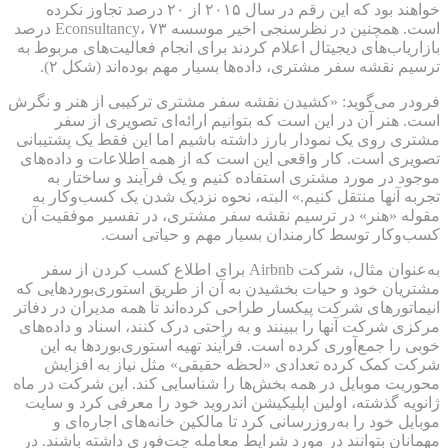
خواهند بود که این رقم در سال ۲۰۱۵ از ۲۰ درصد تجاوز نکرده
است. همچنین در نظرسنجی اخیر موسسه Econsultancy، ۷۳ درصد
بازاریاب‌های دیجیتال اعلام کردند برای انجام فعالیت‌های مربوط به
ترسیم نقشه سفر مشتری، داده‌ها بسیار مهم بوده‌اند (شکل ۲).
فرودر می‌گوید: «کشیدن نقشه سفر مشتری ترکیبی از هنر و نگرش
است. هنر آن در این است که بتوانیم ارائه‌ای تصویری از سفر
مشتری روی یک نمودار بارز داشته باشیم اما این فقط یک پشتیبانی
تصویری است. کار واقعی این است که از همه اطلاعات و داده‌های
موجود در مورد مشتری استفاده کنیم و یک فرآیند و ساختار به
تجربه آنها منتقل کنیم.» البته، نحوه نزدیک شدن یک کسب‌وکار به
مقوله «هنر» در ترسیم نقشه سفر مشتری، در تفسیر موفقیت آن
کسب‌وکار توسط کارمندان بسیار مهم و حیاتی است.
به‌عنوان مثال، شرکت Airbnb برای اطلاع کسب کردن از سفر
مشتریان خود و حیات بخشیدن به آن از طریق استوری‌‌بوردهایی که
انیماتورهای شرکت پیکسار طراحی کرده‌اند تا همه مدیران در دفاتر
مرکزی شرکت آنها را ببینند و به راحتی درک کنند، اسناد و داده‌های
خوبی را جمع‌آوری کرده است. فرآیند تهیه استوری‌بوردها به این
شرکت کمک کرده تعدادی «لحظه حقیقی» مثل نیاز به افزایش
محوریت موبایل در همه بخش‌ها را شناسایی کند. این شرکت در ماه
ژانویه گذشته، اولین اپلیکیشن اندروید خود را معرفی کرد و سایت
موبایل خود را به‌روزرسانی کرد تا مالکین خانه‌های اجاره‌ای و
مهمانان بتوانند در مورد شرایط معامله چت‌فوری داشته باشند. در