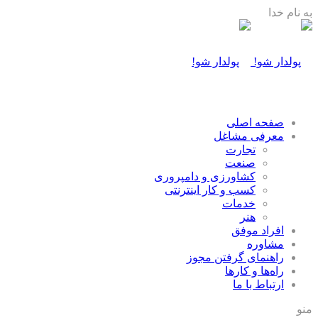
به نام خدا
صفحه اصلی
معرفی مشاغل
تجارت
صنعت
كشاورزی و دامپروری
كسب و كار اينترنتی
خدمات
هنر
افراد موفق
مشاوره
راهنمای گرفتن مجوز
راه‌ها و كارها
ارتباط با ما
منو