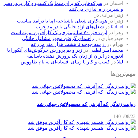
احسان
در
سرکه‌هایی که برای شما یک کسب و کار بی‌دردسر
و شیرین راه اندازی می‌کنند
زهرا مرادی
در
زهرا
در
هویه‌کاری شغلی ناشناخته اما با درآمد مناسب
farhad
در
شغل‌های آزاد خانگی با درآمد خوب
زهرا
در
این دختر ۷۰ سانتیمتری، یک کارآفرین نمونه است
حیدرجباری
در
راهنمای گرفتن مجوز مشاغل خانگی
بهرام
در
از سه جوجه تا هشت هزار متر مزرعه
محمد امیر لطفی
در
زیر و بم پرورش خرگوش‌های آنکورا یا
آنغوره در ایران از زبان یک پرورش دهنده باسابقه
لیلا
در
کسب و کار با زیبای افسانه‌ای به نام طاووس
مهم‌ترین‌ها
روایت زندگی که آفرینی که محصولاتش جهانی شد
1401/08/23