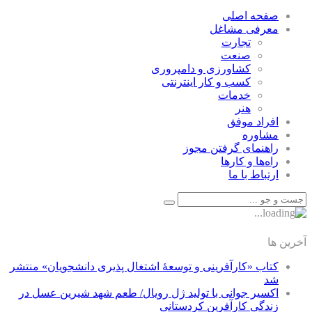
صفحه اصلی
معرفی مشاغل
تجارت
صنعت
كشاورزی و دامپروری
كسب و كار اينترنتی
خدمات
هنر
افراد موفق
مشاوره
راهنمای گرفتن مجوز
راه‌ها و كارها
ارتباط با ما
آخرین ها
کتاب «کارآفرینی و توسعۀ اشتغال پذیری دانشجویان» منتشر
شد
اکسیر جوانی با تولید ژل رویال/ طعم شهد شیرین عسل‌ در
زندگی کارآفرین کردستانی