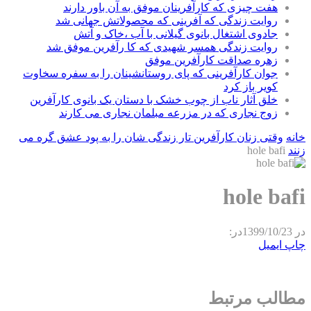
هفت چیزی که کارآفرینان موفق به آن باور دارند
روایت زندگی که آفرینی که محصولاتش جهانی شد
جادوی اشتغال بانوی گیلانی با آب ،خاک و آتش
روایت زندگی همسر شهیدی که کا رآفرین موفق شد
زهره صداقت کارآفرین موفق
جوان کارآفرینی که پای روستانشینان را به سفره سخاوت
کویر باز کرد
خلق آثار ناب از چوب خشک با دستان یک بانوی کارآفرین
زوج نجاری که در مزرعه مبلمان نجاری می کارند
خانه
وقتی زنان کارآفرین تار زندگی شان را به پود عشق گره می‌
زنند
hole bafi
hole bafi
در
1399/10/23
در:
چاپ
ایمیل
مطالب مرتبط