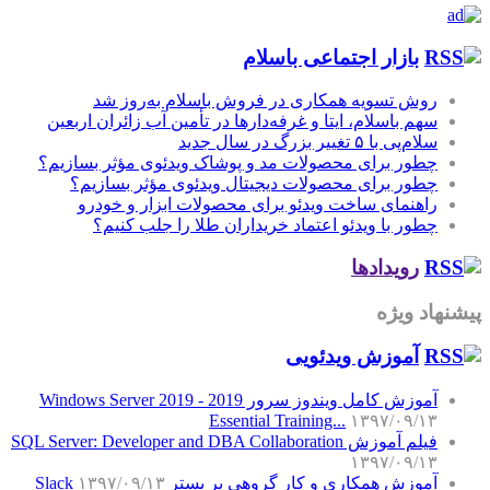
بازار اجتماعی باسلام
روش تسویه همکاری در فروش باسلام به‌روز شد
سهم باسلام، ایتا و غرفه‌دارها در تأمین آب زائران اربعین
سلام‌پی با ۵ تغییر بزرگ در سال جدید
چطور برای محصولات مد و پوشاک ویدئوی مؤثر بسازیم؟
چطور برای محصولات دیجیتال ویدئوی مؤثر بسازیم؟
راهنمای ساخت ویدئو برای محصولات ابزار و خودرو
چطور با ویدئو اعتماد خریداران طلا را جلب کنیم؟
رویدادها
پیشنهاد ویژه
آموزش‌ ویدئویی
آموزش کامل ویندوز سرور 2019 - Windows Server 2019
Essential Training...
۱۳۹۷/۰۹/۱۳
فیلم آموزش SQL Server: Developer and DBA Collaboration
۱۳۹۷/۰۹/۱۳
آموزش همکاری و کار گروهی بر بستر Slack
۱۳۹۷/۰۹/۱۳