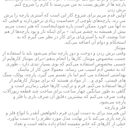
پارچه ها از طریق پست به من می‌رسند تا کارم را شروع کنم.
برش زدن
اولین قدم مریم برای شروع کار این است که آستری‌ پارچه را برش
می زند. پارچه‌های بلوچی از حساسیت زیادی برخوردارند و قیچی که
به آنها می خورد ممکن است پاره شود‌اینجاست که هنر دست مریم
بیش از همیشه به چشم می‌آید: « برای اینکه تار و پود پارچه‌ها از هم
جدا نوشند، لایه یا آستری‌ای برای کار در نظر می گیرم که به
استحکام و دوام آن اضافه می‌‌کند.
مونتاژ
وقتی برش زدن و دوخت و دوز پارچه تمام می‌شود باید با استفاده از
چسب مخصوص مونتاژ، کارها را انجام بدهم:«برای مونتاژ کارهایم از
چسبی مخصوص استفاده می‌کنم که بوی بسیار تندی دارد ، طوری
که به تنفس آدم آسیب می رساند. معمولا حین کار از ماسک
بهداشتی استفاده می کنم اما باز نفسم می گیرد، پارچه، پولک، سنگ
های قیمتی، گوی و… از موادی هستند که برای مونتاژ کارهایم از
آن‌ها استفاده می‌کنم. فرم و ترکیب کارها خیلی زمان‌بر است و
گاهی به طور میانگین چهار ساعت برای ساخت چند قطعه زیورآلات
وقت صرف می‌کنم که بیشترین دقایق آن صرف بازی با فلز و
پارچه می‌شود.
فلز و پارچه
این هنرمند برای به دست آوردن فرم دلخواهش آنقدر با انواع فلز و
پارچه بازی می‌کند تا در نهایت مدل مورد نظرم را به دست بیاورد.
خیلی از کارهای که خانم مقیسه انجام داده بداهه است و تعداد