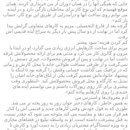
جایی که همگی آنها را در همان دوران از من خریداری کردند. همان
موقع فهمیدم که این نوع کار برای مخاطبان تازگی دارد و در آینده
می توانم روی ساخت آنها و درآمدزایی از طریق این نوع کار، حساب
باز کنم».
گرچه بعد از فارغ التحصیلی، ‌مریم به کارهای متفاوتی گرایش پیدا
کرد اما در نهایت از دو سال پیش بار دیگر به سراغ ایده قدیمی اش
رفت.
کم کردن هزینه؛ سود بیشتر
مریم برای ساخت کارهایش انرژی زیادی می گذارد، او در ابتدا با
مزون و گالری کار می کرد و مدتی هم برای ارائه محصولاتش غرفه
داشت اما در نهایت و پس از فروش محصولات، چیزی دستش را
نمی‌گرفت و از طرفی مسافت طولانی خانه تا محل کارش و زمانی
که در ترافیک می گذاشت حسابی وقتش را گرفته بود تا اینکه با
پیشنهاد خانواده‌اش تصمیم گرفت یکی از اتاق های خانه اشان را
تبدیل به کارگاه و محل فروش محصولاتش کند. «اینطوری وقت
بیشتری برای کار روی زیورآلات داشتم و می توانستم ایده های
جدیدی را روی کارهایم پیاده کنم».
آدم معروف‌ها و استرس من
به همین خاطر ، کارهای دختر جوان روز به روز پخته تر می شد.
طوری که به قول خودش وقتی کارهای جدید و قدیمی اش را کنار
هم قرار می دهد و مقایسه می کند متوجه می شود که چقدر نسبت
به قبل پیشرفت داشته است. او به واسطه تبلیغ در فضاهای مجازی
و به ویژه اینستاگرام مشتریان زیادی را به دست آورد و کارش تا