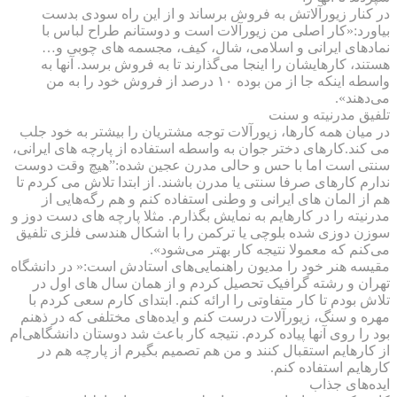
در کنار زیورآلاتش به فروش برساند و از این راه سودی بدست
بیاورد:«کار اصلی من زیورآلات است و دوستانم طراح لباس با
نمادهای ایرانی و اسلامی، شال، کیف، مجسمه های چوبی و…
هستند، کارهایشان را اینجا می‌گذارند تا به فروش برسد. آنها به
واسطه اینکه جا از من بوده ۱۰ درصد از فروش خود را به من
می‌دهند».
تلفیق مدرنیته و سنت
در میان همه کارها، زیورآلات توجه مشتریان را بیشتر به خود جلب
می کند.کارهای دختر جوان به واسطه استفاده از پارچه های ایرانی،
سنتی است اما با حس و حالی مدرن عجین شده:”هیچ وقت دوست
ندارم کارهای صرفا سنتی یا مدرن باشند. از ابتدا تلاش می کردم تا
هم از المان های ایرانی و وطنی استفاده کنم و هم رگه‌هایی از
مدرنیته را در کارهایم به نمایش بگذارم. مثلا پارچه های دست دوز و
سوزن دوزی شده بلوچی یا ترکمن را با اشکال هندسی فلزی تلفیق
می‌کنم که معمولا نتیجه کار بهتر می‌شود».
مقیسه هنر خود را مدیون راهنمایی‌های استادش است:« در دانشگاه
تهران و رشته گرافیک تحصیل کردم و از همان سال های اول در
تلاش بودم تا کار متفاوتی را ارائه کنم. ابتدای کارم سعی کردم با
مهره و سنگ، زیورآلات درست کنم و ایده‌های مختلفی که در ذهنم
بود را روی آنها پیاده کردم. نتیجه کار باعث شد دوستان دانشگاهی‌ام
از کارهایم استقبال کنند و من هم تصمیم بگیرم از پارچه هم در
کارهایم استفاده کنم.
اید‌ه‌های جذاب