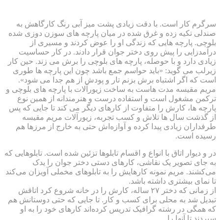
سرگرم کار است. با دقت زیادی پشت میز آبی رنگ کارگاهش به
صندلی تکیه زده و غرق شده در میان پارچه های سوزن دوزی شده
بلوچی. پارچه هایی که زندگی او را عوض کردند و مسیری از
درآمدزایی را پیش روی دختر جوان قرار دادند. در کار حساسیت
زیادی دارد و با حوصله، پارچه های بلوچی را برش می زند. حین کار
زیرلب می گوید: «باید حواسم جمع باشد چون این پارچه ها طوری
است که اگر اشتباه برش بزنم تار و پودش از هم جدا می شود».
مریم مقیسه مدت هاست به ساخت زیورآلات با پارچه های بلوچی و
ترکمن مشغول است و استفاده درست و هنرمندانه از همین نوع
پارچه ها، کارش را متفاوت از کارهای دیگر می کند تا جایی که پس
از گذشت سال ها تلاش و کسب تجربه، زیورآلات مریم مقیسه
طرفداران زیادی پیدا کرده و آوازه‌اش حتی به خارج از مرزها هم
رسیده است.
در و دیوار اتاق با انواع و اقسام تابلوها تزئین شده است. تابلوهایی که
به جای تصویر یک نقاشی، کارهای دستی دختر جوان را یدک
می‌کشند. مریم نمونه کارهایش را به تابلوهای مخملی آویزان می‌کند
تا نمای بیشتری داشته باشد.
از زمانی که دختر ۲۷ ساله، کارش را در خانه شروع کرد اتاقش
تبدیل شد به محلی برای کسب و کار. تا جایی که حتی دوستانش هم
که همگی در رشته گرافیک تدریس کرده‌اند کارهای خود را به او
سپردند تا آنها را