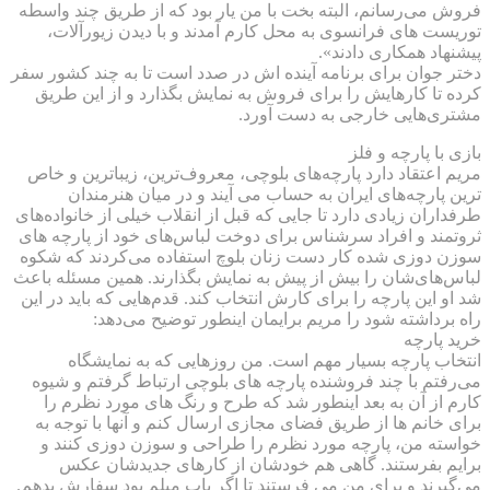
فروش می‌رسانم، البته بخت با من یار بود که از طریق چند واسطه
توریست های فرانسوی به محل کارم آمدند و با دیدن زیورآلات،
پیشنهاد همکاری دادند».
دختر جوان برای برنامه آینده اش در صدد است تا به چند کشور سفر
کرده تا کارهایش را برای فروش به نمایش بگذارد و از این طریق
مشتری‌هایی خارجی به دست آورد.
بازی با پارچه و فلز
مریم اعتقاد دارد پارچه‌های بلوچی، معروف‌ترین، زیباترین و خاص
ترین ‌پارچه‌های ایران به حساب می آیند و در میان هنرمندان
طرفداران زیادی دارد تا جایی که قبل از انقلاب خیلی از خانواده‌های
ثروتمند و افراد سرشناس برای دوخت لباس‌های خود از پارچه های
سوزن دوزی شده کار دست زنان بلوچ استفاده می‌کردند که شکوه
لباس‌های‌شان را بیش از پیش به نمایش بگذارند. همین مسئله باعث
شد او این پارچه را برای کارش انتخاب کند. قدم‌هایی که باید در این
راه برداشته شود را مریم برایمان اینطور توضیح می‌دهد:
خرید پارچه
انتخاب پارچه بسیار مهم است. من روزهایی که به نمایشگاه
می‌رفتم با چند فروشنده پارچه های بلوچی ارتباط گرفتم و شیوه
کارم از آن به بعد اینطور شد که طرح و رنگ های‌ مورد نظرم را
برای خانم ها از طریق فضای مجازی ارسال کنم و آنها با توجه به
خواسته من، پارچه مورد نظرم را طراحی و سوزن دوزی کنند و
برایم بفرستند. گاهی هم خودشان از کارهای جدیدشان عکس
می‌گیرند و برای من می فرستند تا اگر باب میلم بود سفارش بدهم.