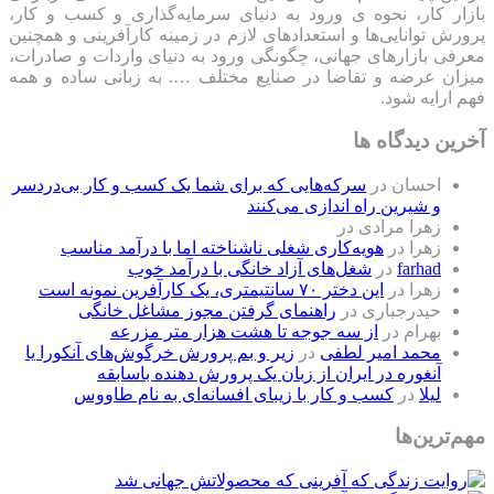
بازار کار، نحوه ی ورود به دنیای سرمایه‌گذاری و کسب و کار،
پرورش توانایی‌ها و استعدادهای لازم در زمینه کارآفرینی و همچنین
معرفی بازارهای جهانی، چگونگی ورود به دنیای واردات و صادرات،
میزان عرضه و تقاضا در صنایع مختلف …. به زبانی ساده و همه
فهم ارایه شود.
آخرین دیدگاه ها
احسان
در
سرکه‌هایی که برای شما یک کسب و کار بی‌دردسر
و شیرین راه اندازی می‌کنند
زهرا مرادی
در
زهرا
در
هویه‌کاری شغلی ناشناخته اما با درآمد مناسب
farhad
در
شغل‌های آزاد خانگی با درآمد خوب
زهرا
در
این دختر ۷۰ سانتیمتری، یک کارآفرین نمونه است
حیدرجباری
در
راهنمای گرفتن مجوز مشاغل خانگی
بهرام
در
از سه جوجه تا هشت هزار متر مزرعه
محمد امیر لطفی
در
زیر و بم پرورش خرگوش‌های آنکورا یا
آنغوره در ایران از زبان یک پرورش دهنده باسابقه
لیلا
در
کسب و کار با زیبای افسانه‌ای به نام طاووس
مهم‌ترین‌ها