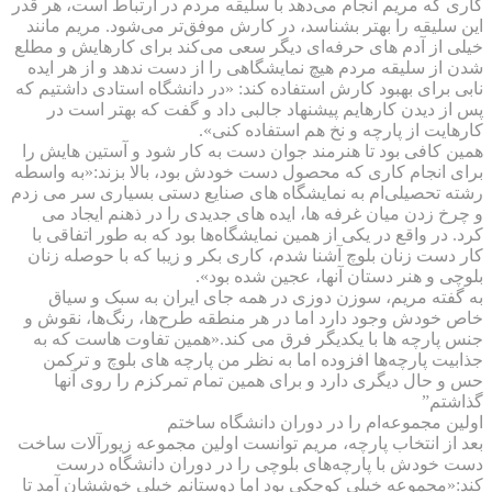
کاری که مریم انجام می‌دهد با سلیقه مردم در ارتباط است، هر قدر
این سلیقه را بهتر بشناسد، در کارش موفق‌تر می‌شود. مریم مانند
خیلی از آدم های حرفه‌ای دیگر سعی می‌کند برای کارهایش و مطلع
شدن از سلیقه مردم هیچ نمایشگاهی را از دست ندهد و از هر ایده
نابی برای بهبود کارش استفاده کند: «در دانشگاه استادی داشتیم که
پس از دیدن کارهایم پیشنهاد جالبی داد و گفت که بهتر است در
کارهایت از پارچه و نخ هم استفاده کنی».
همین کافی بود تا هنرمند جوان دست به کار شود و آستین هایش را
برای انجام کاری که محصول دست خودش بود، بالا بزند:«به واسطه
رشته تحصیلی‌ام به نمایشگاه های صنایع دستی بسیاری سر می زدم
و چرخ زدن میان غرفه ها، ایده های جدیدی را در ذهنم ایجاد می
کرد. در واقع در یکی از همین نمایشگاه‌ها بود که به طور اتفاقی با
کار دست زنان بلوچ آشنا شدم، کاری بکر و زیبا که با حوصله زنان
بلوچی و هنر دستان آنها، عجین شده بود».
به گفته مریم، سوزن دوزی در همه جای ایران به سبک و سیاق
خاص خودش وجود دارد اما در هر منطقه طرح‌ها، رنگ‌ها، نقوش و
جنس پارچه ها با یکدیگر فرق می کند.«همین تفاوت هاست که به
جذابیت پارچه‌ها افزوده اما به نظر من پارچه های بلوچ و ترکمن
حس و حال دیگری دارد و برای همین تمام تمرکزم را روی آنها
گذاشتم”
اولین مجموعه‌ام را در دوران دانشگاه ساختم
بعد از انتخاب پارچه، مریم توانست اولین مجموعه زیورآلات ساخت
دست خودش با پارچه‌های بلوچی را در دوران دانشگاه درست
کند:«مجموعه خیلی کوچکی بود اما دوستانم خیلی خوششان آمد تا