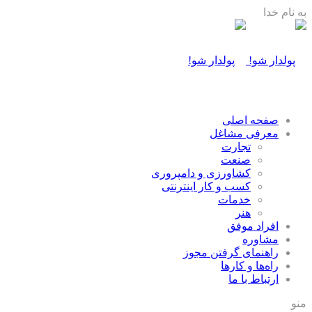
به نام خدا
صفحه اصلی
معرفی مشاغل
تجارت
صنعت
كشاورزی و دامپروری
كسب و كار اينترنتی
خدمات
هنر
افراد موفق
مشاوره
راهنمای گرفتن مجوز
راه‌ها و كارها
ارتباط با ما
منو