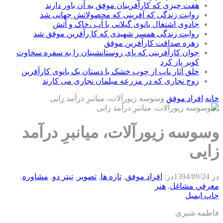
هفت چیزی که کارآفرینان موفق به آن باور دارند
روایت زندگی که آفرینی که محصولاتش جهانی شد
جادوی اشتغال بانوی گیلانی با آب ،خاک و آتش
روایت زندگی همسر شهیدی که کا رآفرین موفق شد
زهره صداقت کارآفرین موفق
جوان کارآفرینی که پای روستانشینان را به سفره سخاوت
کویر باز کرد
خلق آثار ناب از چوب خشک با دستان یک بانوی کارآفرین
زوج نجاری که در مزرعه مبلمان نجاری می کارند
خانه
افراد موفق
وسوسه زیورآلات، میانبرِ درآمد زایی
وسوسه زیورآلات، میانبرِ درآمد
زایی
در
1394/09/24
در:
افراد موفق
,
تازه ها
,
تصویر
,
تیتر دو
,
مشاوره
,
معرفي مشاغل
,
هنر
چاپ
ایمیل
فاطمه شیری