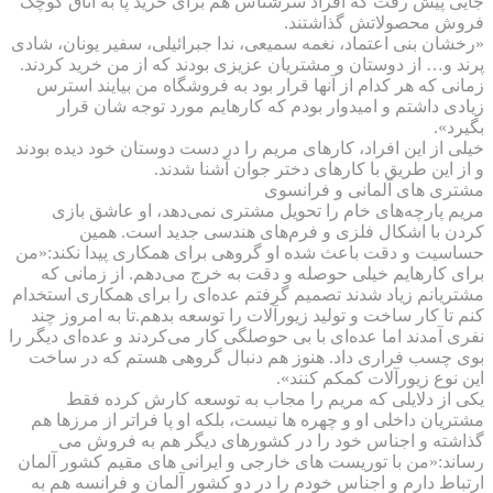
جایی پیش رفت که افراد سرشناس هم برای خرید پا به اتاق کوچک
فروش محصولاتش گذاشتند.
«رخشان بنی اعتماد، نغمه سمیعی، ندا جبرائیلی، سفیر یونان، شادی
پرند و… از دوستان و مشتریان عزیزی بودند که از من خرید کردند.
زمانی که هر کدام از آنها قرار بود به فروشگاه من بیایند استرس
زیادی داشتم و امیدوار بودم که کارهایم مورد توجه شان قرار
بگیرد».
خیلی از این افراد، کارهای مریم را در دست دوستان خود دیده بودند
و از این طریق با کارهای دختر جوان آشنا شدند.
مشتری های آلمانی و فرانسوی
مریم پارچه‌های خام را تحویل مشتری نمی‌دهد، او عاشق بازی
کردن با اشکال فلزی و فرم‌های هندسی جدید است. همین
حساسیت و دقت باعث شده او گروهی برای همکاری پیدا نکند:«من
برای کارهایم خیلی حوصله و دقت به خرج می‌دهم. از زمانی که
مشتریانم زیاد شدند تصمیم گرفتم عده‌ای را برای همکاری استخدام
کنم تا کار ساخت و تولید زیورآلات را توسعه بدهم.تا به امروز چند
نفری آمدند اما عده‌ای با بی حوصلگی کار می‌کردند و عده‌ای دیگر را
بوی چسب فراری داد. هنوز هم دنبال گروهی هستم که در ساخت
این نوع زیورآلات کمکم کنند».
یکی از دلایلی که مریم را مجاب به توسعه کارش کرده فقط
مشتریان داخلی او و چهره ها نیست، بلکه او پا فراتر از مرزها هم
گذاشته و اجناس خود را در کشورهای دیگر هم به فروش می
رساند:«من با توریست های خارجی و ایرانی های مقیم کشور آلمان
ارتباط دارم و اجناس خودم را در دو کشور آلمان و فرانسه هم به