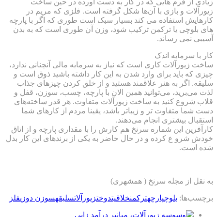
زیادی از فرم هایی که در کار به دست آورده در حین ساخت
زیورآلات و بازی با آن‌ها شکل گرفته است. فلزی که مریم در
کارهایش استفاده می کند بسیار سبک است طوری که اگر با پارچه
های بلوچی یا ترکمن ترکیب شود، وزن آن طوری است که به بدن
آسیبی نمی رساند.
کار با سرمایه اندک
ساخت زیورآلات کاری است که نیاز به سرمایه مالی آنچنانی ندارد،
چیزی که باید برای وارد شدن به این کار داشته باشید ذوق است و
سلیقه. اگر به هنر علاقمند هستید و از خلق کردن چیزهای جذاب
لذت می‌برید، می‌توانید همین الان با پارچه، چسب، سوزن، قفل و
قلاب شروع کنید به ساخت زیورآلات متفاوت. هر قدر ساخته‌های
دست شما متفاوت تر و زیباتر باشد، یقینا مردم از کارهای شما
استقبال بیشتری انجام می‌دهند.
کارآفرین این شماره سرنخ هم کارش را با مقداری پارچه و از اتاق
خودش شرو ع کرده و در حال حاضر به یکی از برندهای این کار بدل
شده است.
به نقل از مجله سرنخ ( همشهری)
برچسب‌ها:
بلوچ
پارچه
ترکمن
خلاقیت
دوخت
زیورآلات
سلیقه
سوزن دوزی
فلز