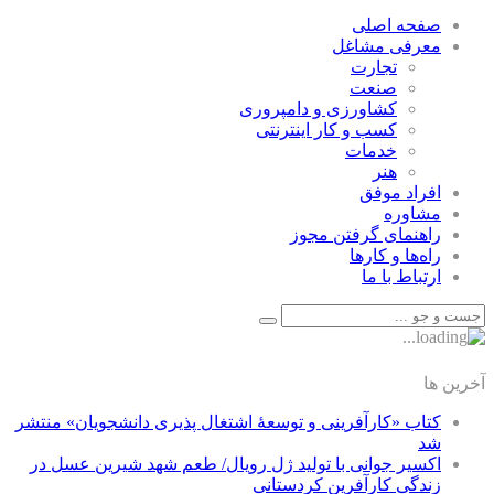
صفحه اصلی
معرفی مشاغل
تجارت
صنعت
كشاورزی و دامپروری
كسب و كار اينترنتی
خدمات
هنر
افراد موفق
مشاوره
راهنمای گرفتن مجوز
راه‌ها و كارها
ارتباط با ما
آخرین ها
کتاب «کارآفرینی و توسعۀ اشتغال پذیری دانشجویان» منتشر
شد
اکسیر جوانی با تولید ژل رویال/ طعم شهد شیرین عسل‌ در
زندگی کارآفرین کردستانی