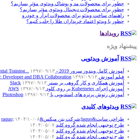
چطور برای محصولات مد و پوشاک ویدئوی مؤثر بسازیم؟
چطور برای محصولات دیجیتال ویدئوی مؤثر بسازیم؟
راهنمای ساخت ویدئو برای محصولات ابزار و خودرو
چطور با ویدئو اعتماد خریداران طلا را جلب کنیم؟
رویدادها
پیشنهاد ویژه
آموزش‌ ویدئویی
آموزش کامل ویندوز سرور 2019 - Windows Server 2019 Essential Training...
۱۳۹۷/۰۹/۱۳
فیلم آموزش SQL Server: Developer and DBA Collaboration
۱۳۹۷/۰۹/۱۳
آموزش همکاری و کار گروهی بر بستر Slack
۱۳۹۷/۰۹/۱۳
آموزش اجرای Kubernetes بر روی کلود AWS
۱۳۹۷/۰۹/۱۳
آموزش رتوش پرتره های استدیویی با Photoshop
۱۳۹۷/۰۹/۱۳
ویدئوهای کلیدی
طراحی سایت&laquo;شرکت بتن میکس&raquo;
۱۴۰۴/۱۰/۰۸
طرح توجیهی انجام شده گروه کلید
۱۴۰۴/۰۵/۰۷
طرح توجیهی انجام شده گروه کلید
۱۴۰۴/۰۵/۰۶
طرح توجیهی انجام شده گروه کلید
۱۴۰۴/۰۵/۰۴