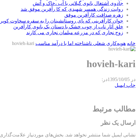
جادوی اشتغال بانوی گیلانی با آب ،خاک و آتش
روایت زندگی همسر شهیدی که کا رآفرین موفق شد
زهره صداقت کارآفرین موفق
جوان کارآفرینی که پای روستانشینان را به سفره سخاوت کویر ب
خلق آثار ناب از چوب خشک با دستان یک بانوی کارآفرین
زوج نجاری که در مزرعه مبلمان نجاری می کارند
خانه
هویه‌کاری شغلی ناشناخته اما با درآمد مناسب
hovieh-kari
hovieh-kari
در
1395/10/05
در:
چاپ
ایمیل
مطالب مرتبط
ارسال یک نظر
نشانی ایمیل شما منتشر نخواهد شد.
بخش‌های موردنیاز علامت‌گذاری 