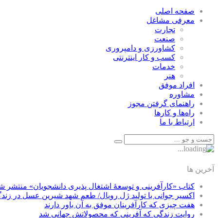
صفحه اصلی
معرفی مشاغل
تجارت
صنعت
كشاورزی و دامپروری
كسب و كار اينترنتی
خدمات
هنر
افراد موفق
مشاوره
راهنمای گرفتن مجوز
راه‌ها و كارها
ارتباط با ما
آخرین ها
کتاب «کارآفرینی و توسعۀ اشتغال پذیری دانشجویان» منتشر ش
اکسیر جوانی با تولید ژل رویال/ طعم شهد شیرین عسل‌ در زند
هفت چیزی که کارآفرینان موفق به آن باور دارند
روایت زندگی که آفرینی که محصولاتش جهانی شد