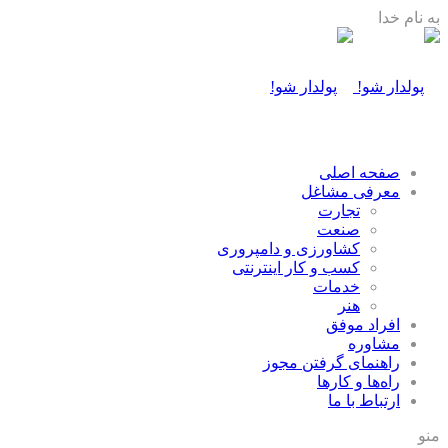
به نام خدا
صفحه اصلی
معرفی مشاغل
تجارت
صنعت
كشاورزی و دامپروری
كسب و كار اينترنتی
خدمات
هنر
افراد موفق
مشاوره
راهنمای گرفتن مجوز
راه‌ها و كارها
ارتباط با ما
منو