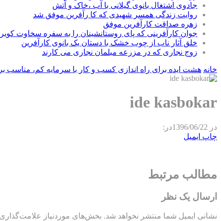
جادوی اشتغال بانوی گیلانی با آب ،خاک و آتش
روایت زندگی همسر شهیدی که کا رآفرین موفق شد
زهره صداقت کارآفرین موفق
جوان کارآفرینی که پای روستانشینان را به سفره سخاوت کویر ب
خلق آثار ناب از چوب خشک با دستان یک بانوی کارآفرین
زوج نجاری که در مزرعه مبلمان نجاری می کارند
خانه
هشت ایده برای راه اندازی کسب و کار با سرمایه کم، مناسب برای
ide kasbokar
در
1396/06/22
در:
چاپ
ایمیل
مطالب مرتبط
ارسال یک نظر
نشانی ایمیل شما منتشر نخواهد شد.
بخش‌های موردنیاز علامت‌گذاری 