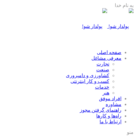
به نام خدا
صفحه اصلی
معرفی مشاغل
تجارت
صنعت
كشاورزی و دامپروری
كسب و كار اينترنتی
خدمات
هنر
افراد موفق
مشاوره
راهنمای گرفتن مجوز
راه‌ها و كارها
ارتباط با ما
منو