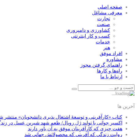
صفحه اصلی
معرفی مشاغل
تجارت
صنعت
كشاورزی و دامپروری
كسب و كار اينترنتی
خدمات
هنر
افراد موفق
مشاوره
راهنمای گرفتن مجوز
راه‌ها و كارها
ارتباط با ما
آخرین ها
کتاب «کارآفرینی و توسعۀ اشتغال پذیری دانشجویان» منتشر ش
اکسیر جوانی با تولید ژل رویال/ طعم شهد شیرین عسل‌ در زند
هفت چیزی که کارآفرینان موفق به آن باور دارند
روایت زندگی که آفرینی که محصولاتش جهانی شد