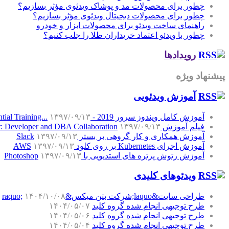
چطور برای محصولات مد و پوشاک ویدئوی مؤثر بسازیم؟
چطور برای محصولات دیجیتال ویدئوی مؤثر بسازیم؟
راهنمای ساخت ویدئو برای محصولات ابزار و خودرو
چطور با ویدئو اعتماد خریداران طلا را جلب کنیم؟
رویدادها
پیشنهاد ویژه
آموزش‌ ویدئویی
آموزش کامل ویندوز سرور 2019 - Windows Server 2019 Essential Training...
۱۳۹۷/۰۹/۱۳
فیلم آموزش SQL Server: Developer and DBA Collaboration
۱۳۹۷/۰۹/۱۳
آموزش همکاری و کار گروهی بر بستر Slack
۱۳۹۷/۰۹/۱۳
آموزش اجرای Kubernetes بر روی کلود AWS
۱۳۹۷/۰۹/۱۳
آموزش رتوش پرتره های استدیویی با Photoshop
۱۳۹۷/۰۹/۱۳
ویدئوهای کلیدی
طراحی سایت&laquo;شرکت بتن میکس&raquo;
۱۴۰۴/۱۰/۰۸
طرح توجیهی انجام شده گروه کلید
۱۴۰۴/۰۵/۰۷
طرح توجیهی انجام شده گروه کلید
۱۴۰۴/۰۵/۰۶
طرح توجیهی انجام شده گروه کلید
۱۴۰۴/۰۵/۰۴