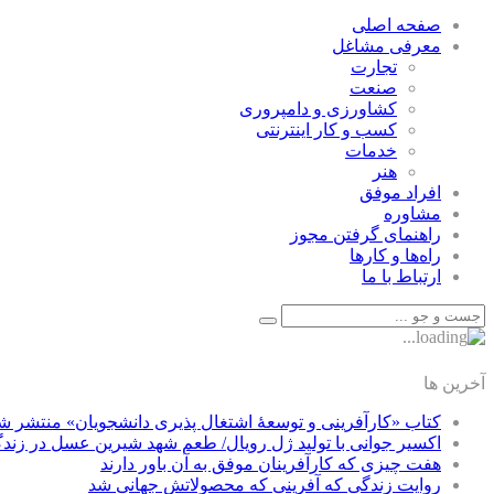
صفحه اصلی
معرفی مشاغل
تجارت
صنعت
كشاورزی و دامپروری
كسب و كار اينترنتی
خدمات
هنر
افراد موفق
مشاوره
راهنمای گرفتن مجوز
راه‌ها و كارها
ارتباط با ما
آخرین ها
کتاب «کارآفرینی و توسعۀ اشتغال پذیری دانشجویان» منتشر ش
اکسیر جوانی با تولید ژل رویال/ طعم شهد شیرین عسل‌ در زند
هفت چیزی که کارآفرینان موفق به آن باور دارند
روایت زندگی که آفرینی که محصولاتش جهانی شد