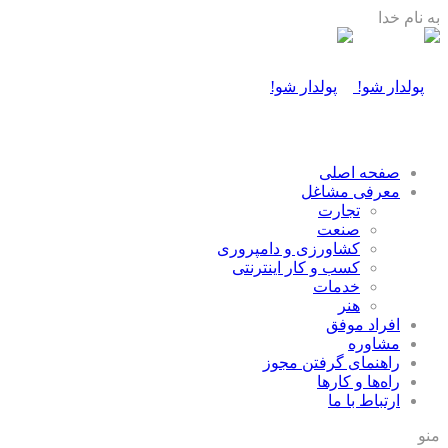
به نام خدا
صفحه اصلی
معرفی مشاغل
تجارت
صنعت
كشاورزی و دامپروری
كسب و كار اينترنتی
خدمات
هنر
افراد موفق
مشاوره
راهنمای گرفتن مجوز
راه‌ها و كارها
ارتباط با ما
منو