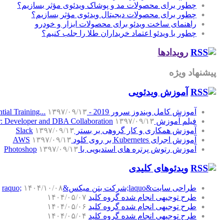
چطور برای محصولات مد و پوشاک ویدئوی مؤثر بسازیم؟
چطور برای محصولات دیجیتال ویدئوی مؤثر بسازیم؟
راهنمای ساخت ویدئو برای محصولات ابزار و خودرو
چطور با ویدئو اعتماد خریداران طلا را جلب کنیم؟
رویدادها
پیشنهاد ویژه
آموزش‌ ویدئویی
آموزش کامل ویندوز سرور 2019 - Windows Server 2019 Essential Training...
۱۳۹۷/۰۹/۱۳
فیلم آموزش SQL Server: Developer and DBA Collaboration
۱۳۹۷/۰۹/۱۳
آموزش همکاری و کار گروهی بر بستر Slack
۱۳۹۷/۰۹/۱۳
آموزش اجرای Kubernetes بر روی کلود AWS
۱۳۹۷/۰۹/۱۳
آموزش رتوش پرتره های استدیویی با Photoshop
۱۳۹۷/۰۹/۱۳
ویدئوهای کلیدی
طراحی سایت&laquo;شرکت بتن میکس&raquo;
۱۴۰۴/۱۰/۰۸
طرح توجیهی انجام شده گروه کلید
۱۴۰۴/۰۵/۰۷
طرح توجیهی انجام شده گروه کلید
۱۴۰۴/۰۵/۰۶
طرح توجیهی انجام شده گروه کلید
۱۴۰۴/۰۵/۰۴