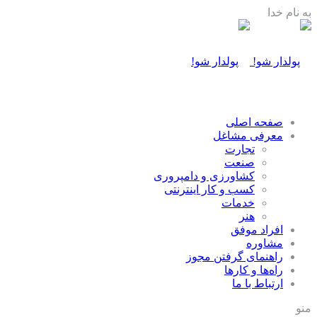
به نام خدا
صفحه اصلی
معرفی مشاغل
تجارت
صنعت
كشاورزی و دامپروری
كسب و كار اينترنتی
خدمات
هنر
افراد موفق
مشاوره
راهنمای گرفتن مجوز
راه‌ها و كارها
ارتباط با ما
منو