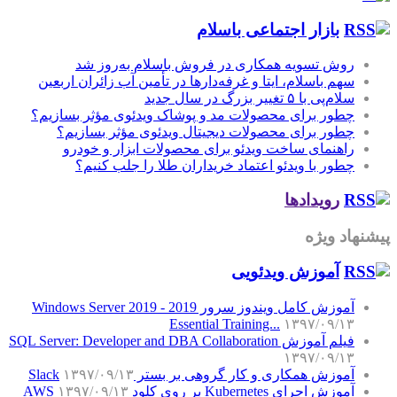
بازار اجتماعی باسلام
روش تسویه همکاری در فروش باسلام به‌روز شد
سهم باسلام، ایتا و غرفه‌دارها در تأمین آب زائران اربعین
سلام‌پی با ۵ تغییر بزرگ در سال جدید
چطور برای محصولات مد و پوشاک ویدئوی مؤثر بسازیم؟
چطور برای محصولات دیجیتال ویدئوی مؤثر بسازیم؟
راهنمای ساخت ویدئو برای محصولات ابزار و خودرو
چطور با ویدئو اعتماد خریداران طلا را جلب کنیم؟
رویدادها
پیشنهاد ویژه
آموزش‌ ویدئویی
آموزش کامل ویندوز سرور 2019 - Windows Server 2019
Essential Training...
۱۳۹۷/۰۹/۱۳
فیلم آموزش SQL Server: Developer and DBA Collaboration
۱۳۹۷/۰۹/۱۳
آموزش همکاری و کار گروهی بر بستر Slack
۱۳۹۷/۰۹/۱۳
آموزش اجرای Kubernetes بر روی کلود AWS
۱۳۹۷/۰۹/۱۳