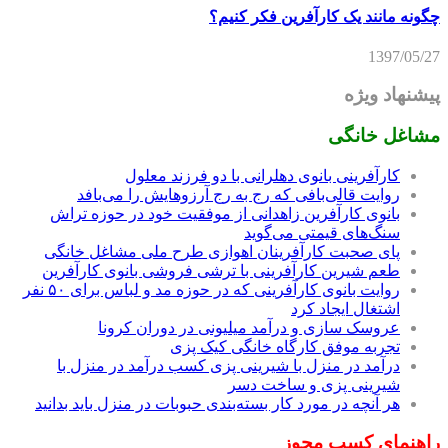
چگونه مانند یک کارآفرین فکر کنیم؟
1397/05/27
پیشنهاد ویژه
مشاغل خانگی
کارآفرینی بانوی دهلرانی با دو فرزند معلول
روایت قالی‌بافی که رج به رج آرزوهایش را می‌بافد
بانوی کارآفرین زاهدانی از موفقیت خود در حوزه تراش
سنگ‌های قیمتی می‌گوید
پای صحبت کارآفرینان اهوازی طرح ملی مشاغل خانگی
طعم شیرین کارآفرینی با ترشی فروشی بانوی کارآفرین
روایت بانوی کارآفرینی که در حوزه مد و لباس برای ۵۰ نفر
اشتغال ایجاد کرد
عروسک سازی و درآمد میلیونی در دوران کرونا
تجربه موفق کارگاه خانگی کیک پزی
درآمد در منزل با شیرینی پزی کسب درآمد در منزل با
شیرینی پزی و ساخت دسر
هر آنچه در مورد کار بسته‌بندی حبوبات در منزل باید بدانید
راهنمای کسب مجوز