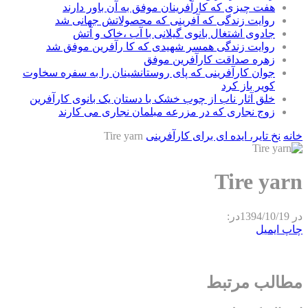
هفت چیزی که کارآفرینان موفق به آن باور دارند
روایت زندگی که آفرینی که محصولاتش جهانی شد
جادوی اشتغال بانوی گیلانی با آب ،خاک و آتش
روایت زندگی همسر شهیدی که کا رآفرین موفق شد
زهره صداقت کارآفرین موفق
جوان کارآفرینی که پای روستانشینان را به سفره سخاوت
کویر باز کرد
خلق آثار ناب از چوب خشک با دستان یک بانوی کارآفرین
زوج نجاری که در مزرعه مبلمان نجاری می کارند
خانه
نخ تایر، ایده ای برای کارآفرینی
Tire yarn
Tire yarn
در
1394/10/19
در:
چاپ
ایمیل
مطالب مرتبط