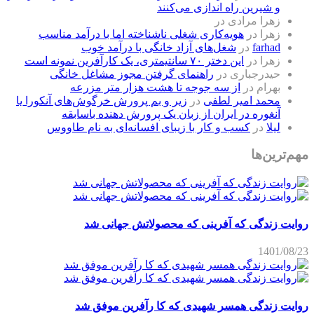
و شیرین راه اندازی می‌کنند
زهرا مرادی
در
زهرا
در
هویه‌کاری شغلی ناشناخته اما با درآمد مناسب
farhad
در
شغل‌های آزاد خانگی با درآمد خوب
زهرا
در
این دختر ۷۰ سانتیمتری، یک کارآفرین نمونه است
حیدرجباری
در
راهنمای گرفتن مجوز مشاغل خانگی
بهرام
در
از سه جوجه تا هشت هزار متر مزرعه
محمد امیر لطفی
در
زیر و بم پرورش خرگوش‌های آنکورا یا
آنغوره در ایران از زبان یک پرورش دهنده باسابقه
لیلا
در
کسب و کار با زیبای افسانه‌ای به نام طاووس
مهم‌ترین‌ها
روایت زندگی که آفرینی که محصولاتش جهانی شد
1401/08/23
روایت زندگی همسر شهیدی که کا رآفرین موفق شد