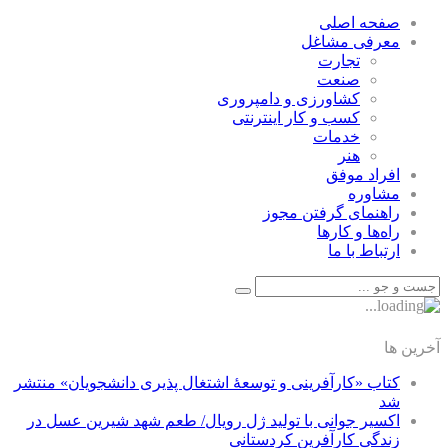
صفحه اصلی
معرفی مشاغل
تجارت
صنعت
كشاورزی و دامپروری
كسب و كار اينترنتی
خدمات
هنر
افراد موفق
مشاوره
راهنمای گرفتن مجوز
راه‌ها و كارها
ارتباط با ما
آخرین ها
کتاب «کارآفرینی و توسعۀ اشتغال پذیری دانشجویان» منتشر
شد
اکسیر جوانی با تولید ژل رویال/ طعم شهد شیرین عسل‌ در
زندگی کارآفرین کردستانی