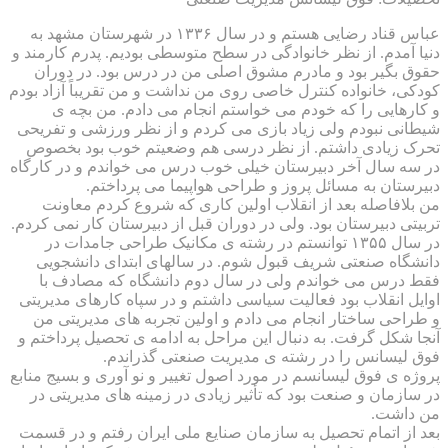
عباس قناد رضایی هستم و در سال ۱۳۳۶ در شهرستان مشهد به
دنیا آمدم. از نظر خانوادگی در سطح متوسطی بودیم. پدرم کارمند و
حقوق بگیر بود و مادرم مشوق اصلی من در درس بود. در دوران
کودکی، خانواده کنترل خاصی روی من نداشت و من تقریباً آزاد بودم
و کارهایی را که خودم می خواستم انجام می دادم. من بچه ی
شیطانی نبودم ولی زیاد بازی می کردم و از نظر ورزشی و تفریحی
تحرک زیادی داشتم. از نظر درسی هم وضعیتم خوب بود بخصوص
در سه سال آخر دبیرستان خیلی خوب درس می خواندم و در کارگاه
دبیرستان به مسائل پروز و طراحی هواپیما می پرداختم.
من بلافاصله بعد از انقلاب اولین کاری که شروع کردم معاونت
تربیتی دبیرستان بود. ولی در دوران قبل از دبیرستان کار نمی کردم.
در سال ۱۳۵۵ توانستم در رشته ی مکانیک طراحی جامدات در
دانشگاه صنعتی شریف قبول شوم. در سالهای ابتدای دانشجویی
فقط درس می خواندم ولی در سال دوم دانشگاه که مصادف با
اوایل انقلاب بود فعالیت سیاسی داشتم و در سپاه کارهای مدیریتی
و طراحی ساختار انجام می دادم و اولین تجربه های مدیریتی من
آنجا شکل گرفت. به دنبال این مراحل به ادامه ی تحصیل پرداختم و
فوق لیسانس را در رشته ی مدیریت صنعتی گذراندم.
پروژه ی فوق لیسانسم در مورد اصول تغییر و نو آوری و بسیج منابع
در سازمان و صنعت بود که تأثیر زیادی در زمینه های مدیریتی در
من داشت.
بعد از اتمام تحصیل به سازمان صنایع ملی ایران رفتم و در قسمت