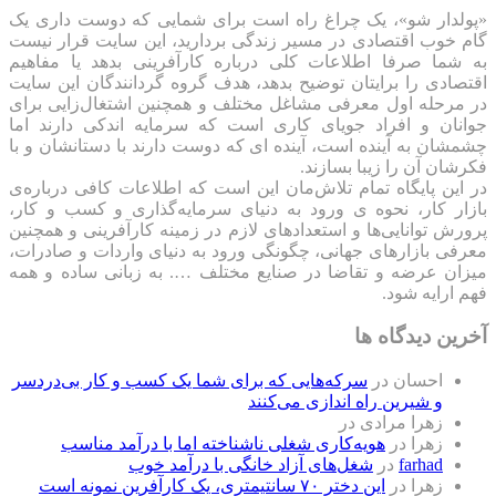
«پولدار شو»، یک چراغ راه است برای شمایی که دوست داری یک
گام خوب اقتصادی در مسیر زندگی بردارید، این سایت قرار نیست
به شما صرفا اطلاعات کلی درباره کارآفرینی بدهد یا مفاهیم
اقتصادی را برایتان توضیح بدهد، هدف گروه گردانندگان این سایت
در مرحله اول معرفی مشاغل مختلف و همچنین اشتغال‌زایی برای
جوانان و افراد جویای کاری است که سرمایه اندکی دارند اما
چشمشان به آینده است، آینده ای که دوست دارند با دستانشان و با
فکرشان آن را زیبا بسازند.
در این پایگاه تمام تلاش‌مان این است که ‌اطلاعات کافی درباره‌ی
بازار کار، نحوه ی ورود به دنیای سرمایه‌گذاری و کسب و کار،
پرورش توانایی‌ها و استعدادهای لازم در زمینه کارآفرینی و همچنین
معرفی بازارهای جهانی، چگونگی ورود به دنیای واردات و صادرات،
میزان عرضه و تقاضا در صنایع مختلف …. به زبانی ساده و همه
فهم ارایه شود.
آخرین دیدگاه ها
احسان
در
سرکه‌هایی که برای شما یک کسب و کار بی‌دردسر
و شیرین راه اندازی می‌کنند
زهرا مرادی
در
زهرا
در
هویه‌کاری شغلی ناشناخته اما با درآمد مناسب
farhad
در
شغل‌های آزاد خانگی با درآمد خوب
زهرا
در
این دختر ۷۰ سانتیمتری، یک کارآفرین نمونه است