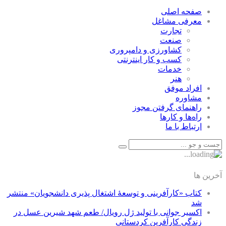
صفحه اصلی
معرفی مشاغل
تجارت
صنعت
كشاورزی و دامپروری
كسب و كار اينترنتی
خدمات
هنر
افراد موفق
مشاوره
راهنمای گرفتن مجوز
راه‌ها و كارها
ارتباط با ما
آخرین ها
کتاب «کارآفرینی و توسعۀ اشتغال پذیری دانشجویان» منتشر
شد
اکسیر جوانی با تولید ژل رویال/ طعم شهد شیرین عسل‌ در
زندگی کارآفرین کردستانی