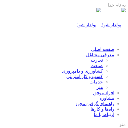
به نام خدا
صفحه اصلی
معرفی مشاغل
تجارت
صنعت
كشاورزی و دامپروری
كسب و كار اينترنتی
خدمات
هنر
افراد موفق
مشاوره
راهنمای گرفتن مجوز
راه‌ها و كارها
ارتباط با ما
منو