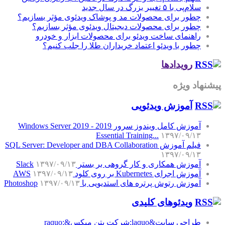
سلام‌پی با ۵ تغییر بزرگ در سال جدید
چطور برای محصولات مد و پوشاک ویدئوی مؤثر بسازیم؟
چطور برای محصولات دیجیتال ویدئوی مؤثر بسازیم؟
راهنمای ساخت ویدئو برای محصولات ابزار و خودرو
چطور با ویدئو اعتماد خریداران طلا را جلب کنیم؟
رویدادها
پیشنهاد ویژه
آموزش‌ ویدئویی
آموزش کامل ویندوز سرور 2019 - Windows Server 2019
Essential Training...
۱۳۹۷/۰۹/۱۳
فیلم آموزش SQL Server: Developer and DBA Collaboration
۱۳۹۷/۰۹/۱۳
آموزش همکاری و کار گروهی بر بستر Slack
۱۳۹۷/۰۹/۱۳
آموزش اجرای Kubernetes بر روی کلود AWS
۱۳۹۷/۰۹/۱۳
آموزش رتوش پرتره های استدیویی با Photoshop
۱۳۹۷/۰۹/۱۳
ویدئوهای کلیدی
طراحی سایت&laquo;شرکت بتن میکس&raquo;