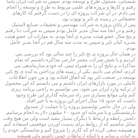
شیمیایی، مسئول طرح و توسعه بودم. سپس به شرکت ایران یاسا
رفتم و کارها و پروژه های علمی مربوط به طرح و توسعه را انجام
می دادم. در آن شرکت پروژه ای زا در دست گرفتم که کارهای
تحقیقاتی در زمینه ی تایر و تویوپ بود.
پس از پایان پروژه به شرکت مهندسی و تحقیقات صنایع لاستیک
رفتم و در آنجا سه سال مدیر عامل بودم سپس به شرکت دنا رفتم
و پنج سال عضو هیئت مدیره ی آنجا بودم. به موازات آن عضو هیئت
مدیره کیان تایر و سپس به مدت سه سال هم در آنجا مدیر عامل
بودم.
در همان حال پروژه ی نخ تایر را چند سالی بود که بررسی می
کردیم و با شش شرکت معتبر خارجی مذاکره داشتیم که تمام
مذاکرات و نتایج آن را به همراه تیمی که خودم سازماندهی می
کردم، انجام می دادیم. یکی از زمینه های پرداختن به ایده ی نخ تایر،
توسعه در صنعت تایر بود که اتفاق افتاده بود و من چون اطلاعات
کاملی در مورد بازارهای ایران داشتم و می دانستم که این محصول
از ترکیه وارد ایران می شود، می توانستم به راحتی برنامه ریزی
کنم ولی موانع بسیاری سر راه سرمایه گذاری این طرح وجود
داشت که حدود ۱۵ سال اجرای این پروژه به تأ خیر افتاد.
ولی در حال حاضر توانستیم پروژه را با حمایت از صندوق
بازنشستگی و با سرمایه ای حدود ۶۰ میلیون دلار به انجام برسانیم.
داشتن رابطه و ارتباط با دیگران بسیار مفید است ولی من هیچ وقت
تمایل نداشتم که از روابط برای بدست آوردن موقعیتی استفاده کنم
و همیشه سعی کرده ام که کاری را شروع کنم و شایستگی خودم را
به اثبات برسانم و با اینکه ارتباطات خوبی داشتم ولی همیشه