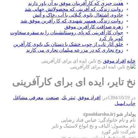
هفت چیزی که کارآفرینان موفق به آن باور دارند
روایت زندگی که آفرینی که محصولاتش جهانی شد
جادوی اشتغال بانوی گیلانی با آب ،خاک و آتش
روایت زندگی همسر شهیدی که کا رآفرین موفق شد
زهره صداقت کارآفرین موفق
جوان کارآفرینی که پای روستانشینان را به سفره سخاوت
کویر باز کرد
خلق آثار ناب از چوب خشک با دستان یک بانوی کارآفرین
زوج نجاری که در مزرعه مبلمان نجاری می کارند
خانه
افراد موفق
نخ تایر، ایده ای برای کارآفرینی
نخ تایر، ایده ای برای کارآفرینی
در
1394/10/19
در:
افراد موفق
,
تيتر يك
,
صنعت
,
معرفي مشاغل
چاپ
ایمیل
پولدار شو (pooldarsho.ir):
نام و نام خانوادگی: عباس قناد رضایی
نام محصول: الیاف و نخ انواع لاستیک و تایر
شرکت: تایر کورد
تحصیلات: فوق لیسانس مدیریت صنعتی