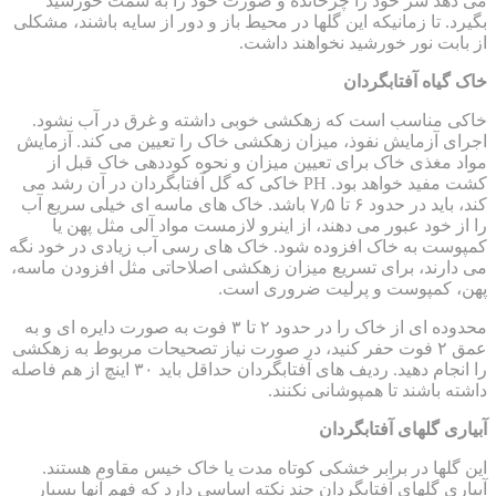
می دهد سر خود را چرخانده و صورت خود را به سمت خورشید
بگیرد. تا زمانیکه این گلها در محیط باز و دور از سایه باشند، مشکلی
از بابت نور خورشید نخواهند داشت.
خاک گیاه آفتابگردان
خاکی مناسب است که زهکشی خوبی داشته و غرق در آب نشود.
اجرای آزمایش نفوذ، میزان زهکشی خاک را تعیین می کند. آزمایش
مواد مغذی خاک برای تعیین میزان و نحوه کوددهی خاک قبل از
کشت مفید خواهد بود. PH خاکی که گل آفتابگردان در آن رشد می
کند، باید در حدود ۶ تا ۷٫۵ باشد. خاک های ماسه ای خیلی سریع آب
را از خود عبور می دهند، از اینرو لازمست مواد آلی مثل پهن یا
کمپوست به خاک افزوده شود. خاک های رسی آب زیادی در خود نگه
می دارند، برای تسریع میزان زهکشی اصلاحاتی مثل افزودن ماسه،
پهن، کمپوست و پرلیت ضروری است.
محدوده ای از خاک را در حدود ۲ تا ۳ فوت به صورت دایره ای و به
عمق ۲ فوت حفر کنید، در صورت نیاز تصحیحات مربوط به زهکشی
را انجام دهید. ردیف های آفتابگردان حداقل باید ۳۰ اینچ از هم فاصله
داشته باشند تا همپوشانی نکنند.
آبیاری گلهای آفتابگردان
این گلها در برابر خشکی کوتاه مدت یا خاک خیس مقاوم هستند.
آبیاری گلهای آفتابگردان چند نکته اساسی دارد که فهم آنها بسیار