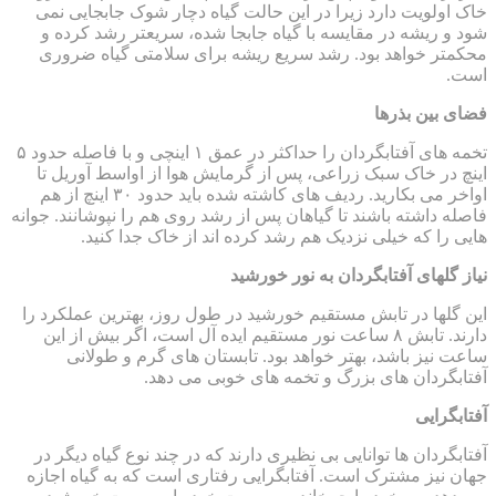
خاک اولویت دارد زیرا در این حالت گیاه دچار شوک جابجایی نمی
شود و ریشه در مقایسه با گیاه جابجا شده، سریعتر رشد کرده و
محکمتر خواهد بود. رشد سریع ریشه برای سلامتی گیاه ضروری
است.
فضای بین بذرها
تخمه های آفتابگردان را حداکثر در عمق ۱ اینچی و با فاصله حدود ۵
اینچ در خاک سبک زراعی، پس از گرمایش هوا از اواسط آوریل تا
اواخر می بکارید. ردیف های کاشته شده باید حدود ۳۰ اینچ از هم
فاصله داشته باشند تا گیاهان پس از رشد روی هم را نپوشانند. جوانه
هایی را که خیلی نزدیک هم رشد کرده اند از خاک جدا کنید.
نیاز گلهای آفتابگردان به نور خورشید
این گلها در تابش مستقیم خورشید در طول روز، بهترین عملکرد را
دارند. تابش ۸ ساعت نور مستقیم ایده آل است، اگر بیش از این
ساعت نیز باشد، بهتر خواهد بود. تابستان های گرم و طولانی
آفتابگردان های بزرگ و تخمه های خوبی می دهد.
آفتابگرایی
آفتابگردان ها توانایی بی نظیری دارند که در چند نوع گیاه دیگر در
جهان نیز مشترک است. آفتابگرایی رفتاری است که به گیاه اجازه