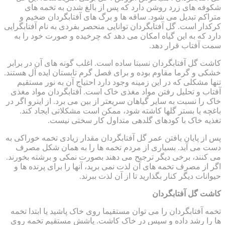
شکوفه های زرد روشن دارد که پس از بالغ شدن به تخمه های
متراکم تبدیل می شود. ساقه ها و برگ های آفتابگردان ضخیم و
کرکدار است. گل آفتابگردان توانایی منحصر بفردی به نام آفتابگرایی
دارد که به این گیاه امکان می دهد که چرخیده و صورت خود را به
سمت آفتاب قرار دهد.
کاشت گل آفتابگردان نسبتا ساده است. اغلب گونه های آن در برابر
خشکی و گرما مقاوم بوده و برای فصل گرم تابستان ایده آل هستند.
تنها مشکلی که در این زمینه وجود دارد احتیاج آن به نور مستقیم
آفتاب و تحلیل رفتن مواد مغذی خاک است. آفتابگردان مواد مغذی
خاک را نسبت به سایر گیاهان سریعتر از بین می برد. از اینرو اگر در
باغچه یا بستر گلها کاشته شود، ممکن است مشکلاتی ایجاد کند.
تغذیه خاک با کودهای گلدهی متداول کار سختی نیست.
پس از پایان یافتن عمر گل آفتابگردان مقدار زیادی تخمه خوراکی به
دست می آید. بسیاری از مردم تخمه ها را به همان شکل مصرف
می کنند، برخی دیگر ترجیح می دهند بصورت نمکی و برشته بخورند.
اگر از مصرف تخمه های آن لذت نمی برید، آنها را برای پرنده ها و
حیوانات دیگر کنار بگذارید تا از آن لذت ببرند.
کاشت گل آفتابگردان
تخمه آفتابگردان را می توان مستقیما روی خاک پاشید یا ابتدا تخمه
ها را رشد داده و سپس در خاک کاشت. پاشش مستقیم تخمه روی