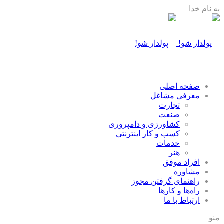
به نام خدا
صفحه اصلی
معرفی مشاغل
تجارت
صنعت
كشاورزی و دامپروری
كسب و كار اينترنتی
خدمات
هنر
افراد موفق
مشاوره
راهنمای گرفتن مجوز
راه‌ها و كارها
ارتباط با ما
منو