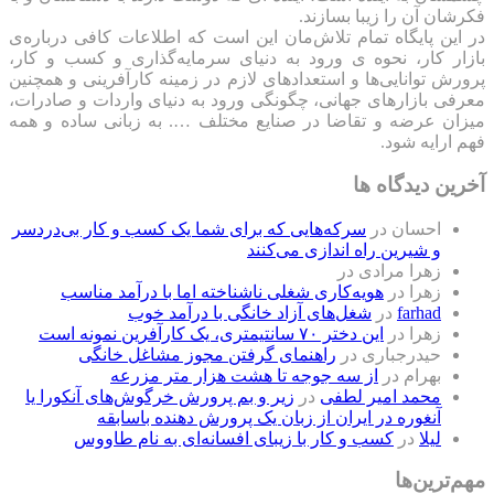
فکرشان آن را زیبا بسازند.
در این پایگاه تمام تلاش‌مان این است که ‌اطلاعات کافی درباره‌ی
بازار کار، نحوه ی ورود به دنیای سرمایه‌گذاری و کسب و کار،
پرورش توانایی‌ها و استعدادهای لازم در زمینه کارآفرینی و همچنین
معرفی بازارهای جهانی، چگونگی ورود به دنیای واردات و صادرات،
میزان عرضه و تقاضا در صنایع مختلف …. به زبانی ساده و همه
فهم ارایه شود.
آخرین دیدگاه ها
احسان
در
سرکه‌هایی که برای شما یک کسب و کار بی‌دردسر
و شیرین راه اندازی می‌کنند
زهرا مرادی
در
زهرا
در
هویه‌کاری شغلی ناشناخته اما با درآمد مناسب
farhad
در
شغل‌های آزاد خانگی با درآمد خوب
زهرا
در
این دختر ۷۰ سانتیمتری، یک کارآفرین نمونه است
حیدرجباری
در
راهنمای گرفتن مجوز مشاغل خانگی
بهرام
در
از سه جوجه تا هشت هزار متر مزرعه
محمد امیر لطفی
در
زیر و بم پرورش خرگوش‌های آنکورا یا
آنغوره در ایران از زبان یک پرورش دهنده باسابقه
لیلا
در
کسب و کار با زیبای افسانه‌ای به نام طاووس
مهم‌ترین‌ها