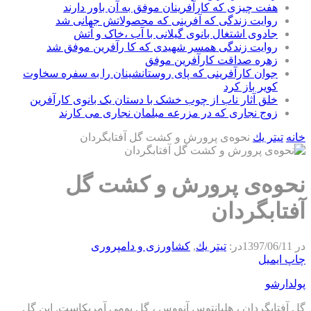
هفت چیزی که کارآفرینان موفق به آن باور دارند
روایت زندگی که آفرینی که محصولاتش جهانی شد
جادوی اشتغال بانوی گیلانی با آب ،خاک و آتش
روایت زندگی همسر شهیدی که کا رآفرین موفق شد
زهره صداقت کارآفرین موفق
جوان کارآفرینی که پای روستانشینان را به سفره سخاوت
کویر باز کرد
خلق آثار ناب از چوب خشک با دستان یک بانوی کارآفرین
زوج نجاری که در مزرعه مبلمان نجاری می کارند
خانه
تيتر يك
نحوه‌ی پرورش و کشت گل آفتابگردان
نحوه‌ی پرورش و کشت گل
آفتابگردان
در
1397/06/11
در:
تيتر يك
,
كشاورزی و دامپروری
چاپ
ایمیل
پولدارشو
گل آفتابگردان ، هلیانتوس آنووس ، گل بومی آمریکاست. این گل