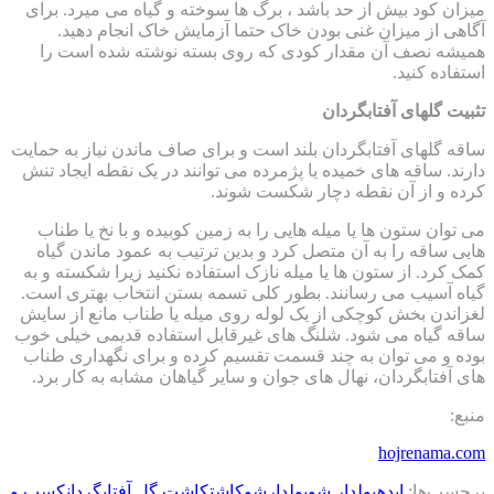
میزان کود بیش از حد باشد ، برگ ها سوخته و گیاه می میرد. برای
آگاهی از میزان غنی بودن خاک حتما آزمایش خاک انجام دهید.
همیشه نصف آن مقدار کودی که روی بسته نوشته شده است را
استفاده کنید.
تثبیت گلهای آفتابگردان
ساقه گلهای آفتابگردان بلند است و برای صاف ماندن نیاز به حمایت
دارند. ساقه های خمیده یا پژمرده می توانند در یک نقطه ایجاد تنش
کرده و از آن نقطه دچار شکست شوند.
می توان ستون ها یا میله هایی را به زمین کوبیده و با نخ یا طناب
هایی ساقه را به آن متصل کرد و بدین ترتیب به عمود ماندن گیاه
کمک کرد. از ستون ها یا میله نازک استفاده نکنید زیرا شکسته و به
گیاه آسیب می رسانند. بطور کلی تسمه بستن انتخاب بهتری است.
لغزاندن بخش کوچکی از یک لوله روی میله یا طناب مانع از سایش
ساقه گیاه می شود. شلنگ های غیرقابل استفاده قدیمی خیلی خوب
بوده و می توان به چند قسمت تقسیم کرده و برای نگهداری طناب
های آفتابگردان، نهال های جوان و سایر گیاهان مشابه به کار برد.
منبع:
hojrenama.com
برچسب‌ها:
ایده
پولدار شو
پولدارشو
کاشت
کاشت گل آفتابگردان
کسب و