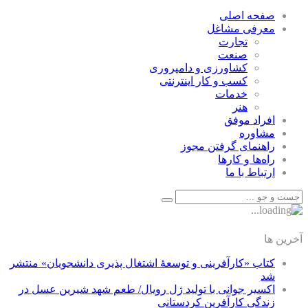
صفحه اصلی
معرفی مشاغل
تجارت
صنعت
كشاورزی و دامپروری
كسب و كار اينترنتی
خدمات
هنر
افراد موفق
مشاوره
راهنمای گرفتن مجوز
راه‌ها و كارها
ارتباط با ما
آخرین ها
کتاب «کارآفرینی و توسعۀ اشتغال پذیری دانشجویان» منتشر
شد
اکسیر جوانی با تولید ژل رویال/ طعم شهد شیرین عسل‌ در
زندگی کارآفرین کردستانی