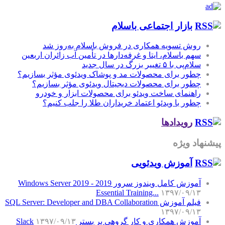
بازار اجتماعی باسلام
روش تسویه همکاری در فروش باسلام به‌روز شد
سهم باسلام، ایتا و غرفه‌دارها در تأمین آب زائران اربعین
سلام‌پی با ۵ تغییر بزرگ در سال جدید
چطور برای محصولات مد و پوشاک ویدئوی مؤثر بسازیم؟
چطور برای محصولات دیجیتال ویدئوی مؤثر بسازیم؟
راهنمای ساخت ویدئو برای محصولات ابزار و خودرو
چطور با ویدئو اعتماد خریداران طلا را جلب کنیم؟
رویدادها
پیشنهاد ویژه
آموزش‌ ویدئویی
آموزش کامل ویندوز سرور 2019 - Windows Server 2019
Essential Training...
۱۳۹۷/۰۹/۱۳
فیلم آموزش SQL Server: Developer and DBA Collaboration
۱۳۹۷/۰۹/۱۳
آموزش همکاری و کار گروهی بر بستر Slack
۱۳۹۷/۰۹/۱۳