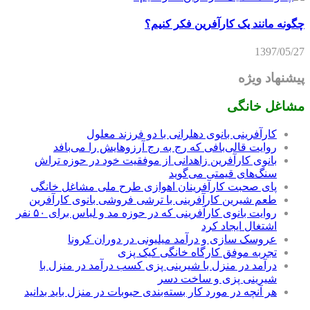
چگونه مانند یک کارآفرین فکر کنیم؟
1397/05/27
پیشنهاد ویژه
مشاغل خانگی
کارآفرینی بانوی دهلرانی با دو فرزند معلول
روایت قالی‌بافی که رج به رج آرزوهایش را می‌بافد
بانوی کارآفرین زاهدانی از موفقیت خود در حوزه تراش
سنگ‌های قیمتی می‌گوید
پای صحبت کارآفرینان اهوازی طرح ملی مشاغل خانگی
طعم شیرین کارآفرینی با ترشی فروشی بانوی کارآفرین
روایت بانوی کارآفرینی که در حوزه مد و لباس برای ۵۰ نفر
اشتغال ایجاد کرد
عروسک سازی و درآمد میلیونی در دوران کرونا
تجربه موفق کارگاه خانگی کیک پزی
درآمد در منزل با شیرینی پزی کسب درآمد در منزل با
شیرینی پزی و ساخت دسر
هر آنچه در مورد کار بسته‌بندی حبوبات در منزل باید بدانید