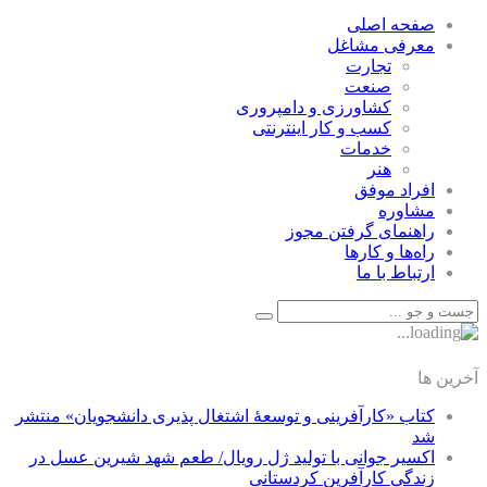
صفحه اصلی
معرفی مشاغل
تجارت
صنعت
كشاورزی و دامپروری
كسب و كار اينترنتی
خدمات
هنر
افراد موفق
مشاوره
راهنمای گرفتن مجوز
راه‌ها و كارها
ارتباط با ما
آخرین ها
کتاب «کارآفرینی و توسعۀ اشتغال پذیری دانشجویان» منتشر
شد
اکسیر جوانی با تولید ژل رویال/ طعم شهد شیرین عسل‌ در
زندگی کارآفرین کردستانی