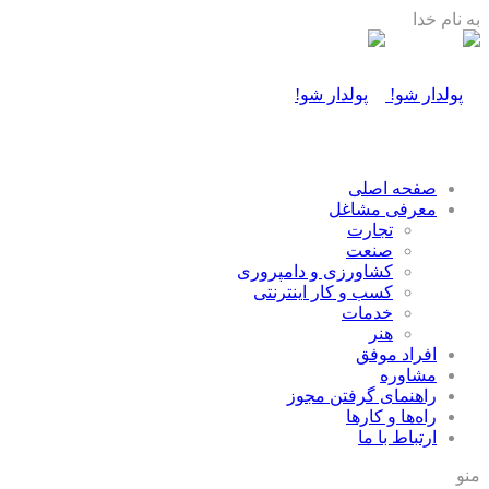
به نام خدا
صفحه اصلی
معرفی مشاغل
تجارت
صنعت
كشاورزی و دامپروری
كسب و كار اينترنتی
خدمات
هنر
افراد موفق
مشاوره
راهنمای گرفتن مجوز
راه‌ها و كارها
ارتباط با ما
منو