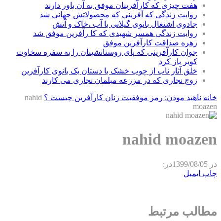
هفت چیزی که کارآفرینان موفق به آن باور دارند
روایت زندگی که آفرینی که محصولاتش جهانی شد
جادوی اشتغال بانوی گیلانی با آب ،خاک و آتش
روایت زندگی همسر شهیدی که کا رآفرین موفق شد
زهره صداقت کارآفرین موفق
جوان کارآفرینی که پای روستانشینان را به سفره سخاوت
کویر باز کرد
خلق آثار ناب از چوب خشک با دستان یک بانوی کارآفرین
زوج نجاری که در مزرعه مبلمان نجاری می کارند
خانه
ناهید موذن: رمز موفقیت زنان کارآفرین چیست ؟
nahid
moazen
nahid moazen
در
1399/08/05
در:
چاپ
ایمیل
مطالب مرتبط