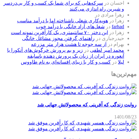
احسان
در
سرکه‌هایی که برای شما یک کسب و کار بی‌دردسر
و شیرین راه اندازی می‌کنند
زهرا مرادی
در
زهرا
در
هویه‌کاری شغلی ناشناخته اما با درآمد مناسب
farhad
در
شغل‌های آزاد خانگی با درآمد خوب
زهرا
در
این دختر ۷۰ سانتیمتری، یک کارآفرین نمونه است
حیدرجباری
در
راهنمای گرفتن مجوز مشاغل خانگی
بهرام
در
از سه جوجه تا هشت هزار متر مزرعه
محمد امیر لطفی
در
زیر و بم پرورش خرگوش‌های آنکورا یا
آنغوره در ایران از زبان یک پرورش دهنده باسابقه
لیلا
در
کسب و کار با زیبای افسانه‌ای به نام طاووس
مهم‌ترین‌ها
روایت زندگی که آفرینی که محصولاتش جهانی شد
1401/08/23