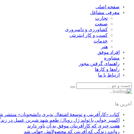
صفحه اصلی
معرفی مشاغل
تجارت
صنعت
كشاورزی و دامپروری
كسب و كار اينترنتی
خدمات
هنر
افراد موفق
مشاوره
راهنمای گرفتن مجوز
راه‌ها و كارها
ارتباط با ما
آخرین ها
کتاب «کارآفرینی و توسعۀ اشتغال پذیری دانشجویان» منتشر ش
اکسیر جوانی با تولید ژل رویال/ طعم شهد شیرین عسل‌ در زند
هفت چیزی که کارآفرینان موفق به آن باور دارند
روایت زندگی که آفرینی که محصولاتش جهانی شد