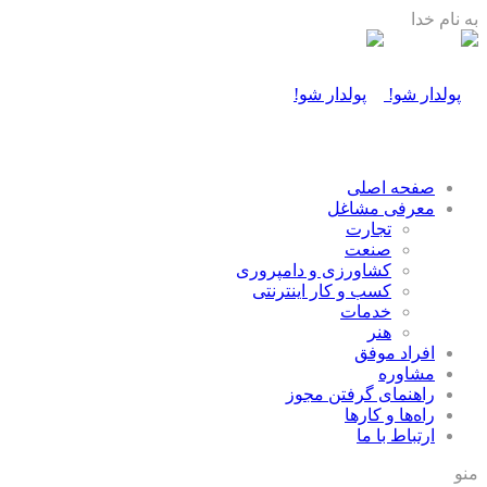
به نام خدا
صفحه اصلی
معرفی مشاغل
تجارت
صنعت
كشاورزی و دامپروری
كسب و كار اينترنتی
خدمات
هنر
افراد موفق
مشاوره
راهنمای گرفتن مجوز
راه‌ها و كارها
ارتباط با ما
منو