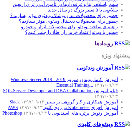
سهم باسلام، ایتا و غرفه‌دارها در تأمین آب زائران اربعین
سلام‌پی با ۵ تغییر بزرگ در سال جدید
چطور برای محصولات مد و پوشاک ویدئوی مؤثر بسازیم؟
چطور برای محصولات دیجیتال ویدئوی مؤثر بسازیم؟
راهنمای ساخت ویدئو برای محصولات ابزار و خودرو
چطور با ویدئو اعتماد خریداران طلا را جلب کنیم؟
رویدادها
پیشنهاد ویژه
آموزش‌ ویدئویی
آموزش کامل ویندوز سرور 2019 - Windows Server 2019
Essential Training...
۱۳۹۷/۰۹/۱۳
فیلم آموزش SQL Server: Developer and DBA Collaboration
۱۳۹۷/۰۹/۱۳
آموزش همکاری و کار گروهی بر بستر Slack
۱۳۹۷/۰۹/۱۳
آموزش اجرای Kubernetes بر روی کلود AWS
۱۳۹۷/۰۹/۱۳
آموزش رتوش پرتره های استدیویی با Photoshop
۱۳۹۷/۰۹/۱۳
ویدئوهای کلیدی