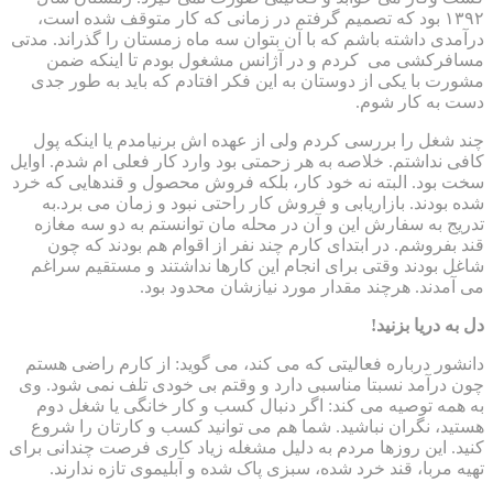
۱۳۹۲ بود که تصمیم گرفتم در زمانی که کار متوقف شده است،
درآمدی داشته باشم که با آن بتوان سه ماه زمستان را گذراند. مدتی
مسافرکشی می کردم و در آژانس مشغول بودم تا اینکه ضمن
مشورت با یکی از دوستان به این فکر افتادم که باید به طور جدی
دست به کار شوم.
چند شغل را بررسی کردم ولی از عهده اش برنیامدم یا اینکه پول
کافی نداشتم. خلاصه به هر زحمتی بود وارد کار فعلی ام شدم. اوایل
سخت بود. البته نه خود کار، بلکه فروش محصول و قندهایی که خرد
شده بودند. بازاریابی و فروش کار راحتی نبود و زمان می برد.به
تدریج به سفارش این و آن در محله مان توانستم به دو سه مغازه
قند بفروشم. در ابتدای کارم چند نفر از اقوام هم بودند که چون
شاغل بودند وقتی برای انجام این کارها نداشتند و مستقیم سراغم
می آمدند. هرچند مقدار مورد نیازشان محدود بود.
دل به دریا بزنید!
دانشور درباره فعالیتی که می کند، می گوید: از کارم راضی هستم
چون درآمد نسبتا مناسبی دارد و وقتم بی خودی تلف نمی شود. وی
به همه توصیه می کند: اگر دنبال کسب و کار خانگی یا شغل دوم
هستید، نگران نباشید. شما هم می توانید کسب و کارتان را شروع
کنید. این روزها مردم به دلیل مشغله زیاد کاری فرصت چندانی برای
تهیه مربا، قند خرد شده، سبزی پاک شده و آبلیموی تازه ندارند.