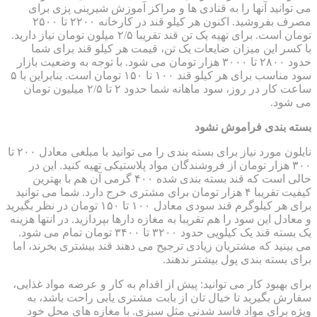
می توانید آنها را به قنادی ها و مراکز آموزش شیرینی پزی برای
مصرف بفروشید. اکنون هر کیلو قند در کارخانه ۲۲۰۰ تا ۲۵۰۰
تومان است. برای تهیه یک تن قند تقریبا ۲/۵ میلون تومان نیاز دارید.
با کسر این میزان ضایعات یک تن، قیمت هر کیلو قند برای شما
حدود ۲۸۰۰ تا ۳۰۰۰ هزار تومان می شود. با توجه به وضعیت بازار
سود مناسب برای هر کیلو قند ۱۰۰ تا ۱۵۰ تومان است. بنابراین با ۵
ساعت کار در روز، سود ماهانه شما حدود ۲ تا ۲/۵ میلیون تومان
می شود.
بسته بندی فراموش نشود
نایلون مورد نیاز برای بسته بندی را می توانید با مبلغی معادل ۲۰۰ تا
۳۰۰ هزار تومان از فروشندگان مواد پلاستیکی تهیه کنید. این در
حالی است که قند بسته بندی شده ۴۰۰ گرمی آن هم با بهترین
کیفیت تقریبا ۴ هزار تومان برای مشتری خرج دارد. شما می توانید
برای هر کیلوگرم قند سودی معادل ۱۰۰ تا ۱۵۰ تومان در نظر بگیرید
و معادل این سود را هم تقریبا به مغازه دارها بپردازید. در انتها هزینه
یک بسته قند یک کیلویی حدود ۳۲۰۰ تا ۳۴۰۰ تومان تمام می شود.
می بینید که مشتریان زیادی ترجیح می دهند قند بیشتری بخرند، اما
برای بسته بندی پول بیشتر ندهند.
برای بهبود کار می توانید: پیش از اقدام به کار و عرضه مواد غذایی،
سفارش بگیرید تا خیال تان از بابت مشتری یابی راحت باشد، به
ویژه برای مواد فاسد شدنی مثل سبزی. با مغازه های محل خود