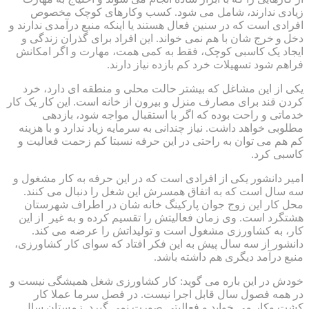
زیادی ندارند، شامل می شود. کسب وکارهای کوچک مخصوص
افرادی است که در سنین فعال هستند یا اینکه منبع درآمدی ندارند و
دخل و خرج شان با هم نمی خواند. این افراد برای گذران زندگی و
ایجاد یک کاسبی کوچک، فقط به کمی همت، مهارت و اگر امکانش
فراهم شود تسهیلات خرد کم بازده نیاز دارند.
یکی از این مشاغل که بیشتر حالت محلی و منطقه ای دارد، خرد
کردن قند برای مصارف منزل و بیرون از خانه است. این کار یک کار
خدماتی و راحت بوده که اگر با استقبال مواجه شود، بازدهی
مطلوبی خواهد داشت. نیاز چندانی به سرمایه زیاد ندارد و با هزینه
کم هم می توان به راحتی در این حرفه نسبتا کم زحمت فعالیت و
کاسبی کرد.
امیر دانشور یکی از افرادی است که در این حرفه به کار مشغول و
سه سال است که به اتفاق همسرش این شغل را دنبال می کنند.
محل کار این زوج جوان پارکینگ خانه شان در اطراف شهرستان
هشتگرد است. وی زمان فعالیتش را تقسیم کرده و به غیر از این
کار، به کشاورزی مشغول است و تولیداتش را عرضه می کند.
دانشور از سه سال پیش به این فکر افتاد که سوای کار کشاورزی،
منبع درآمد دیگری هم داشته باشد.
خودش در این باره می گوید: کار کشاورزی شغل همیشگی نیست و
در همه فصول سال قابل اجرا نیست. در فصل سرما عملا کار
کشت وکار می خوابد و فعالیتی صورت نمی گیرد. زمستان سال