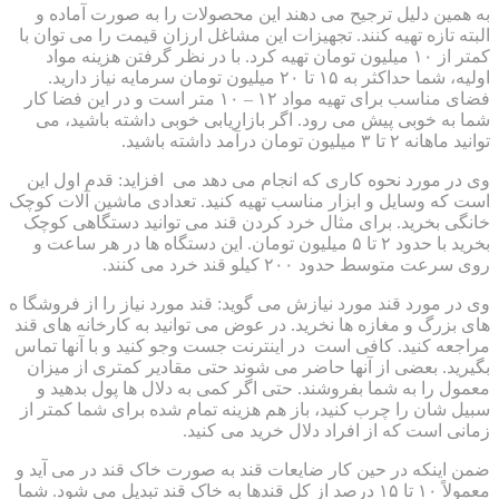
به همین دلیل ترجیح می دهند این محصولات را به صورت آماده و
البته تازه تهیه کنند. تجهیزات این مشاغل ارزان قیمت را می توان با
کمتر از ۱۰ میلیون تومان تهیه کرد. با در نظر گرفتن هزینه مواد
اولیه، شما حداکثر به ۱۵ تا ۲۰ میلیون تومان سرمایه نیاز دارید.
فضای مناسب برای تهیه مواد ۱۲ – ۱۰ متر است و در این فضا کار
شما به خوبی پیش می رود. اگر بازاریابی خوبی داشته باشید، می
توانید ماهانه ۲ تا ۳ میلیون تومان درآمد داشته باشید.
وی در مورد نحوه کاری که انجام می دهد می افزاید: قدم اول این
است که وسایل و ابزار مناسب تهیه کنید. تعدادی ماشین آلات کوچک
خانگی بخرید. برای مثال خرد کردن قند می توانید دستگاهی کوچک
بخرید با حدود ۲ تا ۵ میلیون تومان. این دستگاه ها در هر ساعت و
روی سرعت متوسط حدود ۲۰۰ کیلو قند خرد می کنند.
وی در مورد قند مورد نیازش می گوید: قند مورد نیاز را از فروشگا ه
های بزرگ و مغازه ها نخرید. در عوض می توانید به کارخانه های قند
مراجعه کنید. کافی است در اینترنت جست وجو کنید و با آنها تماس
بگیرید. بعضی از آنها حاضر می شوند حتی مقادیر کمتری از میزان
معمول را به شما بفروشند. حتی اگر کمی به دلال ها پول بدهید و
سبیل شان را چرب کنید، باز هم هزینه تمام شده برای شما کمتر از
زمانی است که از افراد دلال خرید می کنید.
ضمن اینکه در حین کار ضایعات قند به صورت خاک قند در می آید و
معمولاً ۱۰ تا ۱۵ درصد از کل قندها به خاک قند تبدیل می شود. شما