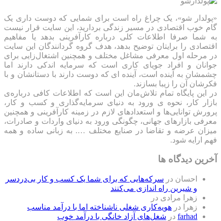
«پولدار شو»، یک چراغ راه است برای شمایی که دوست داری یک
گام خوب اقتصادی در مسیر زندگی بردارید، این سایت قرار نیست
به شما صرفا اطلاعات کلی درباره کارآفرینی بدهد یا مفاهیم
اقتصادی را برایتان توضیح بدهد، هدف گروه گردانندگان این سایت
در مرحله اول معرفی مشاغل مختلف و همچنین اشتغال‌زایی برای
جوانان و افراد جویای کاری است که سرمایه اندکی دارند اما
چشمشان به آینده است، آینده ای که دوست دارند با دستانشان و با
فکرشان آن را زیبا بسازند.
در این پایگاه تمام تلاش‌مان این است که ‌اطلاعات کافی درباره‌ی
بازار کار، نحوه ی ورود به دنیای سرمایه‌گذاری و کسب و کار،
پرورش توانایی‌ها و استعدادهای لازم در زمینه کارآفرینی و همچنین
معرفی بازارهای جهانی، چگونگی ورود به دنیای واردات و صادرات،
میزان عرضه و تقاضا در صنایع مختلف …. به زبانی ساده و همه
فهم ارایه شود.
آخرین دیدگاه ها
احسان
در
سرکه‌هایی که برای شما یک کسب و کار بی‌دردسر
و شیرین راه اندازی می‌کنند
زهرا مرادی
در
زهرا
در
هویه‌کاری شغلی ناشناخته اما با درآمد مناسب
farhad
در
شغل‌های آزاد خانگی با درآمد خوب