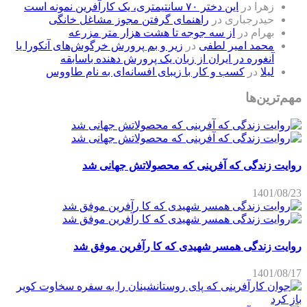
زهرا
در
این دختر ۷۰ سانتیمتری، یک کارآفرین نمونه است
حیدرجباری
در
راهنمای گرفتن مجوز مشاغل خانگی
بهرام
در
از سه جوجه تا هشت هزار متر مزرعه
محمد امیر لطفی
در
زیر و بم پرورش خرگوش‌های آنکورا یا
آنغوره در ایران از زبان یک پرورش دهنده باسابقه
لیلا
در
کسب و کار با زیبای افسانه‌ای به نام طاووس
مهم‌ترین‌ها
روایت زندگی که آفرینی که محصولاتش جهانی شد
1401/08/23
روایت زندگی همسر شهیدی که کا رآفرین موفق شد
1401/08/17