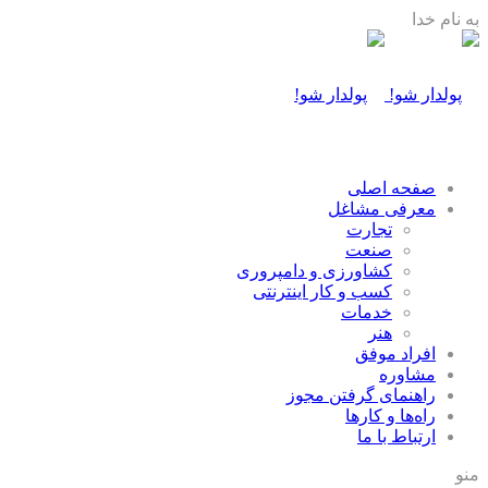
به نام خدا
صفحه اصلی
معرفی مشاغل
تجارت
صنعت
كشاورزی و دامپروری
كسب و كار اينترنتی
خدمات
هنر
افراد موفق
مشاوره
راهنمای گرفتن مجوز
راه‌ها و كارها
ارتباط با ما
منو