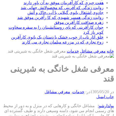
هفت چیزی که کارآفرینان موفق به آن باور دارند
روایت زندگی که آفرینی که محصولاتش جهانی شد
جادوی اشتغال بانوی گیلانی با آب ،خاک و آتش
روایت زندگی همسر شهیدی که کا رآفرین موفق شد
زهره صداقت کارآفرین موفق
جوان کارآفرینی که پای روستانشینان را به سفره سخاوت
کویر باز کرد
خلق آثار ناب از چوب خشک با دستان یک بانوی کارآفرین
زوج نجاری که در مزرعه مبلمان نجاری می کارند
خانه
معرفي مشاغل
خدمات
معرفی شغل خانگی به شیرینی قند
معرفی شغل خانگی به شیرینی
قند
در
1395/05/20
در:
خدمات
,
معرفي مشاغل
چاپ
ایمیل
پولدارشو:
مشاغل خانگی و کارهایی که در منزل و به دور از محیط
های رسمی انجام می شود، دامنه وسیعی دارند و طیف گسترده ای
از کارهایی را که با ابزار ساده انجام می شوند و احتیاج به مهارت