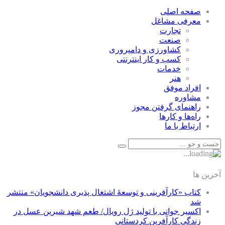
صفحه اصلی
معرفی مشاغل
تجارت
صنعت
كشاورزی و دامپروری
كسب و كار اينترنتی
خدمات
هنر
افراد موفق
مشاوره
راهنمای گرفتن مجوز
راه‌ها و كارها
ارتباط با ما
آخرین ها
کتاب «کارآفرینی و توسعۀ اشتغال پذیری دانشجویان» منتشر
شد
اکسیر جوانی با تولید ژل رویال/ طعم شهد شیرین عسل‌ در
زندگی کارآفرین کردستانی