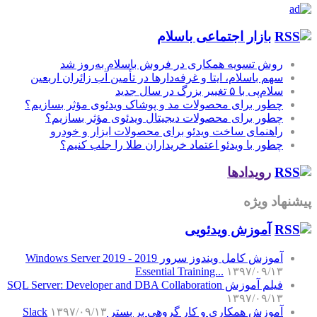
بازار اجتماعی باسلام
روش تسویه همکاری در فروش باسلام به‌روز شد
سهم باسلام، ایتا و غرفه‌دارها در تأمین آب زائران اربعین
سلام‌پی با ۵ تغییر بزرگ در سال جدید
چطور برای محصولات مد و پوشاک ویدئوی مؤثر بسازیم؟
چطور برای محصولات دیجیتال ویدئوی مؤثر بسازیم؟
راهنمای ساخت ویدئو برای محصولات ابزار و خودرو
چطور با ویدئو اعتماد خریداران طلا را جلب کنیم؟
رویدادها
پیشنهاد ویژه
آموزش‌ ویدئویی
آموزش کامل ویندوز سرور 2019 - Windows Server 2019
Essential Training...
۱۳۹۷/۰۹/۱۳
فیلم آموزش SQL Server: Developer and DBA Collaboration
۱۳۹۷/۰۹/۱۳
آموزش همکاری و کار گروهی بر بستر Slack
۱۳۹۷/۰۹/۱۳