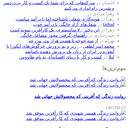
احسان
در
سرکه‌هایی که برای شما یک کسب و کار بی‌دردسر
و شیرین راه اندازی می‌کنند
زهرا مرادی
در
زهرا
در
هویه‌کاری شغلی ناشناخته اما با درآمد مناسب
farhad
در
شغل‌های آزاد خانگی با درآمد خوب
زهرا
در
این دختر ۷۰ سانتیمتری، یک کارآفرین نمونه است
حیدرجباری
در
راهنمای گرفتن مجوز مشاغل خانگی
بهرام
در
از سه جوجه تا هشت هزار متر مزرعه
محمد امیر لطفی
در
زیر و بم پرورش خرگوش‌های آنکورا یا
آنغوره در ایران از زبان یک پرورش دهنده باسابقه
لیلا
در
کسب و کار با زیبای افسانه‌ای به نام طاووس
مهم‌ترین‌ها
روایت زندگی که آفرینی که محصولاتش جهانی شد
1401/08/23