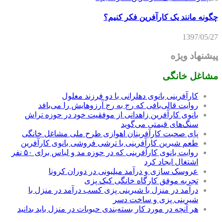
چگونه مانند یک کارآفرین فکر کنیم؟
1397/05/27
پیشنهاد ویژه
مشاغل خانگی
کارآفرینی بانوی دهلرانی با دو فرزند معلول
روایت قالی‌بافی که رج به رج آرزوهایش را می‌بافد
بانوی کارآفرین زاهدانی از موفقیت خود در حوزه تراش
سنگ‌های قیمتی می‌گوید
پای صحبت کارآفرینان اهوازی طرح ملی مشاغل خانگی
طعم شیرین کارآفرینی با ترشی فروشی بانوی کارآفرین
روایت بانوی کارآفرینی که در حوزه مد و لباس برای ۵۰ نفر
اشتغال ایجاد کرد
عروسک سازی و درآمد میلیونی در دوران کرونا
تجربه موفق کارگاه خانگی کیک پزی
درآمد در منزل با شیرینی پزی کسب درآمد در منزل با
شیرینی پزی و ساخت دسر
هر آنچه در مورد کار بسته‌بندی حبوبات در منزل باید بدانید