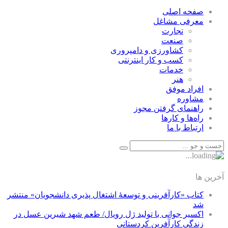
صفحه اصلی
معرفی مشاغل
تجارت
صنعت
كشاورزی و دامپروری
كسب و كار اينترنتی
خدمات
هنر
افراد موفق
مشاوره
راهنمای گرفتن مجوز
راه‌ها و كارها
ارتباط با ما
آخرین ها
کتاب «کارآفرینی و توسعۀ اشتغال پذیری دانشجویان» منتشر
شد
اکسیر جوانی با تولید ژل رویال/ طعم شهد شیرین عسل‌ در
زندگی کارآفرین کردستانی