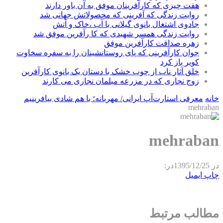
هفت چیزی که کارآفرینان موفق به آن باور دارند
روایت زندگی که آفرینی که محصولاتش جهانی شد
جادوی اشتغال بانوی گیلانی با آب ،خاک و آتش
روایت زندگی همسر شهیدی که کا رآفرین موفق شد
زهره صداقت کارآفرین موفق
جوان کارآفرینی که پای روستانشینان را به سفره سخاوت
کویر باز کرد
خلق آثار ناب از چوب خشک با دستان یک بانوی کارآفرین
زوج نجاری که در مزرعه مبلمان نجاری می کارند
خانه
معرفی استارت‌آپ ایرانی/ مهربانه؛ با هم شادی بیافرینیم
mehraban
mehraban
در
1395/12/25
در:
چاپ
ایمیل
مطالب مرتبط