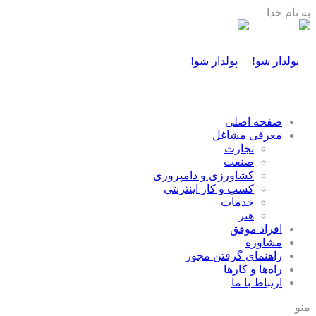
به نام خدا
صفحه اصلی
معرفی مشاغل
تجارت
صنعت
كشاورزی و دامپروری
كسب و كار اينترنتی
خدمات
هنر
افراد موفق
مشاوره
راهنمای گرفتن مجوز
راه‌ها و كارها
ارتباط با ما
منو