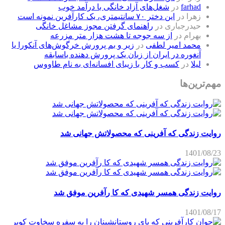
farhad
در
شغل‌های آزاد خانگی با درآمد خوب
زهرا
در
این دختر ۷۰ سانتیمتری، یک کارآفرین نمونه است
حیدرجباری
در
راهنمای گرفتن مجوز مشاغل خانگی
بهرام
در
از سه جوجه تا هشت هزار متر مزرعه
محمد امیر لطفی
در
زیر و بم پرورش خرگوش‌های آنکورا یا
آنغوره در ایران از زبان یک پرورش دهنده باسابقه
لیلا
در
کسب و کار با زیبای افسانه‌ای به نام طاووس
مهم‌ترین‌ها
روایت زندگی که آفرینی که محصولاتش جهانی شد
1401/08/23
روایت زندگی همسر شهیدی که کا رآفرین موفق شد
1401/08/17