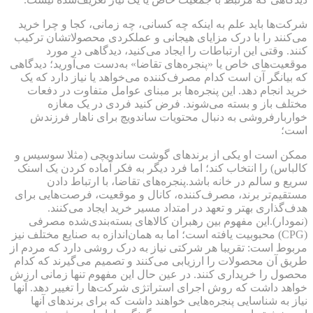
شرکت‌ها باید علم به اینکه چه کسانی، چه زمانی، کجا و چرا خرید
می‌کنند را با درک مزایای هیجانی و عملکردی محصولاتشان ترکیب
کنند. وقتی این ارتباطات را ایجاد می‌کنید، دیدگاهی در مورد
موقعیت‌های خاص یا «پنجره‌های تقاضا» به‌دست می‌آورید؛ دیدگاهی
که بیانگر آن است کدام مصرف‌کننده می‌خواهد یا نیاز دارد که یک
خرید انجام دهد. این پنجره‌ها بر مبنای عوامل متفاوت در دفعات
مختلف باز و بسته می‌شوند. فرض کنید فردی در یک مغازه
خواربارفروشی به دنبال محتویات ساندویچ برای ناهار فرزندش
است؛
ممکن است او یکی از برندهای گوشت ساندویچی (مثلا سوسیس و
کالباس) را انتخاب کند؛ اما فرد دیگر به فکر آماده کردن یک اسنک
سریع و سالم در خانه باشد.پنجره‌های تقاضا، با ارتباط دادن
مستقیم‌تر برند، مصرف‌کننده، کانال و موقعیت، فرصت‌هایی برای
هدف‌گذاری بهتر و تعهد در امتداد مسیر خرید ایجاد می‌کنند.
(نمودار).این مفهوم بین رهبران کالاهای بسته‌بندی‌شده مصرفی
(CPG) محبوبیت یافته است؛ اما به همان‌اندازه به صنایع مختلف نیز
مربوط است: تقریبا هر شرکتی نیاز به درک روشی دارد که مردم از
طریق آن محصولات را ارزیابی می‌کنند و تصمیم‌ می‌گیرند که کدام
محصول را خریداری کنند. در عین حال این مفهوم تنها زمانی ارزش
خواهد داشت که روش اجرای استراتژی شرکت‌ها را تغییر دهد. آنها
نیاز به شناسایی پنجره‌هایی خواهند داشت که برای برندهای آنها