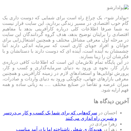
«پولدار شو»، یک چراغ راه است برای شمایی که دوست داری یک
گام خوب اقتصادی در مسیر زندگی بردارید، این سایت قرار نیست
به شما صرفا اطلاعات کلی درباره کارآفرینی بدهد یا مفاهیم
اقتصادی را برایتان توضیح بدهد، هدف گروه گردانندگان این سایت
در مرحله اول معرفی مشاغل مختلف و همچنین اشتغال‌زایی برای
جوانان و افراد جویای کاری است که سرمایه اندکی دارند اما
چشمشان به آینده است، آینده ای که دوست دارند با دستانشان و با
فکرشان آن را زیبا بسازند.
در این پایگاه تمام تلاش‌مان این است که ‌اطلاعات کافی درباره‌ی
بازار کار، نحوه ی ورود به دنیای سرمایه‌گذاری و کسب و کار،
پرورش توانایی‌ها و استعدادهای لازم در زمینه کارآفرینی و همچنین
معرفی بازارهای جهانی، چگونگی ورود به دنیای واردات و صادرات،
میزان عرضه و تقاضا در صنایع مختلف …. به زبانی ساده و همه
فهم ارایه شود.
آخرین دیدگاه ها
احسان
در
سرکه‌هایی که برای شما یک کسب و کار بی‌دردسر
و شیرین راه اندازی می‌کنند
زهرا مرادی
در
زهرا
در
هویه‌کاری شغلی ناشناخته اما با درآمد مناسب