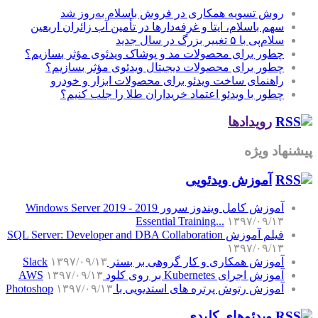
روش تسویه همکاری در فروش باسلام به‌روز شد
سهم باسلام، ایتا و غرفه‌دارها در تأمین آب زائران اربعین
سلام‌پی با ۵ تغییر بزرگ در سال جدید
چطور برای محصولات مد و پوشاک ویدئوی مؤثر بسازیم؟
چطور برای محصولات دیجیتال ویدئوی مؤثر بسازیم؟
راهنمای ساخت ویدئو برای محصولات ابزار و خودرو
چطور با ویدئو اعتماد خریداران طلا را جلب کنیم؟
رویدادها
پیشنهاد ویژه
آموزش‌ ویدئویی
آموزش کامل ویندوز سرور 2019 - Windows Server 2019
Essential Training...
۱۳۹۷/۰۹/۱۳
فیلم آموزش SQL Server: Developer and DBA Collaboration
۱۳۹۷/۰۹/۱۳
آموزش همکاری و کار گروهی بر بستر Slack
۱۳۹۷/۰۹/۱۳
آموزش اجرای Kubernetes بر روی کلود AWS
۱۳۹۷/۰۹/۱۳
آموزش رتوش پرتره های استدیویی با Photoshop
۱۳۹۷/۰۹/۱۳
ویدئوهای کلیدی