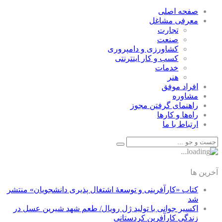
صفحه اصلی
معرفی مشاغل
تجارت
صنعت
كشاورزی و دامپروری
كسب و كار اينترنتی
خدمات
هنر
افراد موفق
مشاوره
راهنمای گرفتن مجوز
راه‌ها و كارها
ارتباط با ما
آخرین ها
کتاب «کارآفرینی و توسعۀ اشتغال پذیری دانشجویان» منتشر
شد
اکسیر جوانی با تولید ژل رویال/ طعم شهد شیرین عسل‌ در
زندگی کارآفرین کردستانی