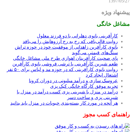
1397/05/27
پیشنهاد ویژه
مشاغل خانگی
کارآفرینی بانوی دهلرانی با دو فرزند معلول
روایت قالی‌بافی که رج به رج آرزوهایش را می‌بافد
بانوی کارآفرین زاهدانی از موفقیت خود در حوزه تراش
سنگ‌های قیمتی می‌گوید
پای صحبت کارآفرینان اهوازی طرح ملی مشاغل خانگی
طعم شیرین کارآفرینی با ترشی فروشی بانوی کارآفرین
روایت بانوی کارآفرینی که در حوزه مد و لباس برای ۵۰ نفر
اشتغال ایجاد کرد
عروسک سازی و درآمد میلیونی در دوران کرونا
تجربه موفق کارگاه خانگی کیک پزی
درآمد در منزل با شیرینی پزی کسب درآمد در منزل با
شیرینی پزی و ساخت دسر
هر آنچه در مورد کار بسته‌بندی حبوبات در منزل باید بدانید
راهنمای کسب مجوز