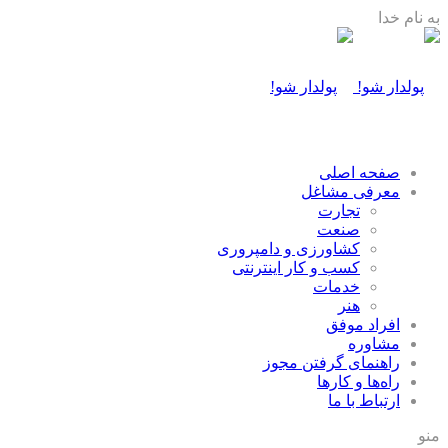
به نام خدا
صفحه اصلی
معرفی مشاغل
تجارت
صنعت
كشاورزی و دامپروری
كسب و كار اينترنتی
خدمات
هنر
افراد موفق
مشاوره
راهنمای گرفتن مجوز
راه‌ها و كارها
ارتباط با ما
منو