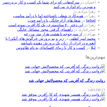
احسان
در
سرکه‌هایی که برای شما یک کسب و کار بی‌دردسر
و شیرین راه اندازی می‌کنند
زهرا مرادی
در
زهرا
در
هویه‌کاری شغلی ناشناخته اما با درآمد مناسب
farhad
در
شغل‌های آزاد خانگی با درآمد خوب
زهرا
در
این دختر ۷۰ سانتیمتری، یک کارآفرین نمونه است
حیدرجباری
در
راهنمای گرفتن مجوز مشاغل خانگی
بهرام
در
از سه جوجه تا هشت هزار متر مزرعه
محمد امیر لطفی
در
زیر و بم پرورش خرگوش‌های آنکورا یا
آنغوره در ایران از زبان یک پرورش دهنده باسابقه
لیلا
در
کسب و کار با زیبای افسانه‌ای به نام طاووس
مهم‌ترین‌ها
روایت زندگی که آفرینی که محصولاتش جهانی شد
1401/08/23