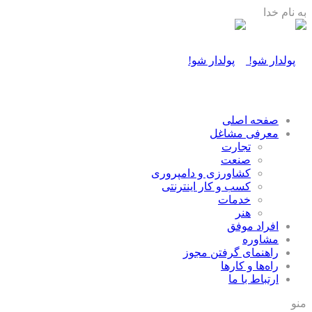
به نام خدا
صفحه اصلی
معرفی مشاغل
تجارت
صنعت
كشاورزی و دامپروری
كسب و كار اينترنتی
خدمات
هنر
افراد موفق
مشاوره
راهنمای گرفتن مجوز
راه‌ها و كارها
ارتباط با ما
منو