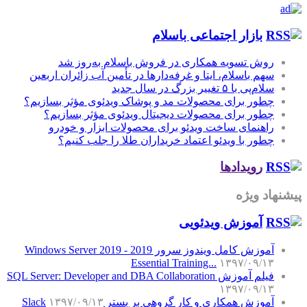
بازار اجتماعی باسلام
روش تسویه همکاری در فروش باسلام به‌روز شد
سهم باسلام، ایتا و غرفه‌دارها در تأمین آب زائران اربعین
سلام‌پی با ۵ تغییر بزرگ در سال جدید
چطور برای محصولات مد و پوشاک ویدئوی مؤثر بسازیم؟
چطور برای محصولات دیجیتال ویدئوی مؤثر بسازیم؟
راهنمای ساخت ویدئو برای محصولات ابزار و خودرو
چطور با ویدئو اعتماد خریداران طلا را جلب کنیم؟
رویدادها
پیشنهاد ویژه
آموزش‌ ویدئویی
آموزش کامل ویندوز سرور 2019 - Windows Server 2019
Essential Training...
۱۳۹۷/۰۹/۱۳
فیلم آموزش SQL Server: Developer and DBA Collaboration
۱۳۹۷/۰۹/۱۳
آموزش همکاری و کار گروهی بر بستر Slack
۱۳۹۷/۰۹/۱۳