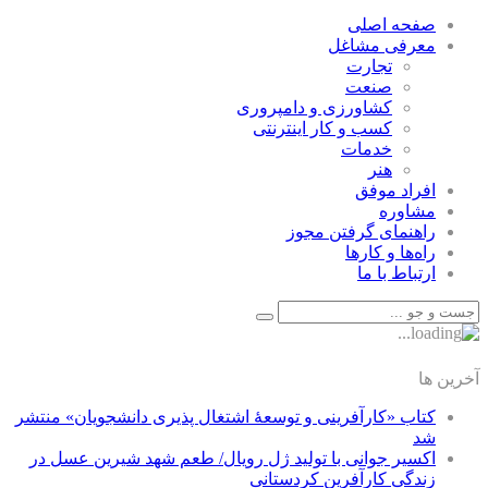
صفحه اصلی
معرفی مشاغل
تجارت
صنعت
كشاورزی و دامپروری
كسب و كار اينترنتی
خدمات
هنر
افراد موفق
مشاوره
راهنمای گرفتن مجوز
راه‌ها و كارها
ارتباط با ما
آخرین ها
کتاب «کارآفرینی و توسعۀ اشتغال پذیری دانشجویان» منتشر
شد
اکسیر جوانی با تولید ژل رویال/ طعم شهد شیرین عسل‌ در
زندگی کارآفرین کردستانی