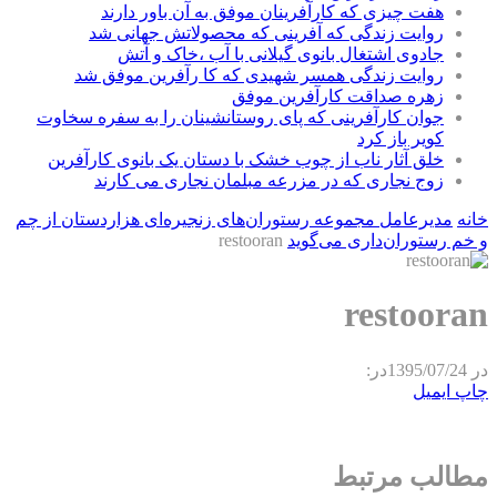
هفت چیزی که کارآفرینان موفق به آن باور دارند
روایت زندگی که آفرینی که محصولاتش جهانی شد
جادوی اشتغال بانوی گیلانی با آب ،خاک و آتش
روایت زندگی همسر شهیدی که کا رآفرین موفق شد
زهره صداقت کارآفرین موفق
جوان کارآفرینی که پای روستانشینان را به سفره سخاوت
کویر باز کرد
خلق آثار ناب از چوب خشک با دستان یک بانوی کارآفرین
زوج نجاری که در مزرعه مبلمان نجاری می کارند
خانه
مدیرعامل مجموعه رستوران‌های زنجیره‌ای هزاردستان از چم
و خم رستوران‌داری می‌گوید
restooran
restooran
در
1395/07/24
در:
چاپ
ایمیل
مطالب مرتبط