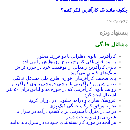
چگونه مانند یک کارآفرین فکر کنیم؟
1397/05/27
پیشنهاد ویژه
مشاغل خانگی
کارآفرینی بانوی دهلرانی با دو فرزند معلول
روایت قالی‌بافی که رج به رج آرزوهایش را می‌بافد
بانوی کارآفرین زاهدانی از موفقیت خود در حوزه تراش
سنگ‌های قیمتی می‌گوید
پای صحبت کارآفرینان اهوازی طرح ملی مشاغل خانگی
طعم شیرین کارآفرینی با ترشی فروشی بانوی کارآفرین
روایت بانوی کارآفرینی که در حوزه مد و لباس برای ۵۰ نفر
اشتغال ایجاد کرد
عروسک سازی و درآمد میلیونی در دوران کرونا
تجربه موفق کارگاه خانگی کیک پزی
درآمد در منزل با شیرینی پزی کسب درآمد در منزل با
شیرینی پزی و ساخت دسر
هر آنچه در مورد کار بسته‌بندی حبوبات در منزل باید بدانید