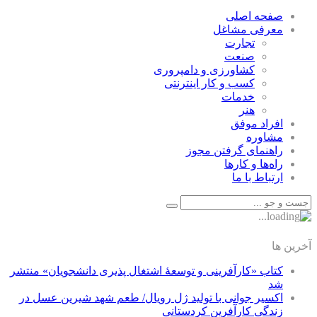
صفحه اصلی
معرفی مشاغل
تجارت
صنعت
كشاورزی و دامپروری
كسب و كار اينترنتی
خدمات
هنر
افراد موفق
مشاوره
راهنمای گرفتن مجوز
راه‌ها و كارها
ارتباط با ما
آخرین ها
کتاب «کارآفرینی و توسعۀ اشتغال پذیری دانشجویان» منتشر
شد
اکسیر جوانی با تولید ژل رویال/ طعم شهد شیرین عسل‌ در
زندگی کارآفرین کردستانی