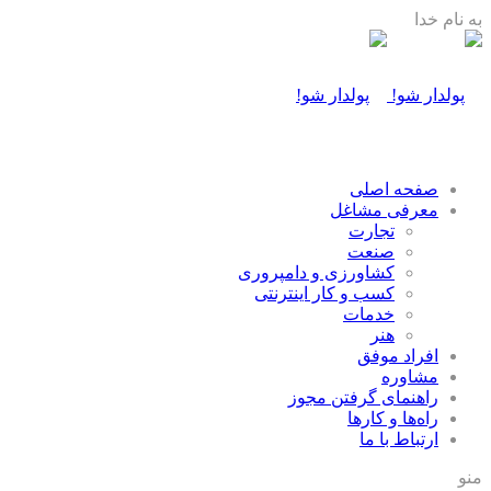
به نام خدا
صفحه اصلی
معرفی مشاغل
تجارت
صنعت
كشاورزی و دامپروری
كسب و كار اينترنتی
خدمات
هنر
افراد موفق
مشاوره
راهنمای گرفتن مجوز
راه‌ها و كارها
ارتباط با ما
منو