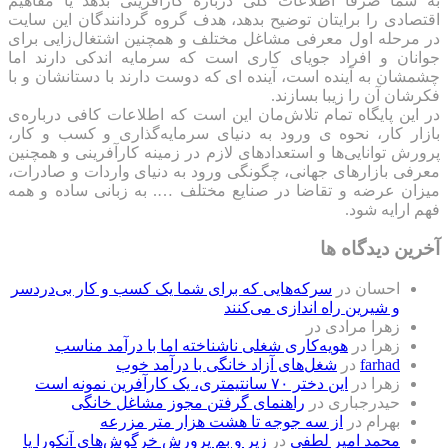
به شما صرفا اطلاعات کلی درباره کارآفرینی بدهد یا مفاهیم
اقتصادی را برایتان توضیح بدهد، هدف گروه گردانندگان این سایت
در مرحله اول معرفی مشاغل مختلف و همچنین اشتغال‌زایی برای
جوانان و افراد جویای کاری است که سرمایه اندکی دارند اما
چشمشان به آینده است، آینده ای که دوست دارند با دستانشان و با
فکرشان آن را زیبا بسازند.
در این پایگاه تمام تلاش‌مان این است که ‌اطلاعات کافی درباره‌ی
بازار کار، نحوه ی ورود به دنیای سرمایه‌گذاری و کسب و کار،
پرورش توانایی‌ها و استعدادهای لازم در زمینه کارآفرینی و همچنین
معرفی بازارهای جهانی، چگونگی ورود به دنیای واردات و صادرات،
میزان عرضه و تقاضا در صنایع مختلف …. به زبانی ساده و همه
فهم ارایه شود.
آخرین دیدگاه ها
احسان
در
سرکه‌هایی که برای شما یک کسب و کار بی‌دردسر
و شیرین راه اندازی می‌کنند
زهرا مرادی
در
زهرا
در
هویه‌کاری شغلی ناشناخته اما با درآمد مناسب
farhad
در
شغل‌های آزاد خانگی با درآمد خوب
زهرا
در
این دختر ۷۰ سانتیمتری، یک کارآفرین نمونه است
حیدرجباری
در
راهنمای گرفتن مجوز مشاغل خانگی
بهرام
در
از سه جوجه تا هشت هزار متر مزرعه
محمد امیر لطفی
در
زیر و بم پرورش خرگوش‌های آنکورا یا