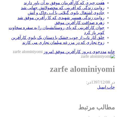
هفت چیزی که کارآفرینان موفق به آن باور دارند
روایت زندگی که آفرینی که محصولاتش جهانی شد
جادوی اشتغال بانوی گیلانی با آب ،خاک و آتش
روایت زندگی همسر شهیدی که کا رآفرین موفق شد
زهره صداقت کارآفرین موفق
جوان کارآفرینی که پای روستانشینان را به سفره سخاوت
کویر باز کرد
خلق آثار ناب از چوب خشک با دستان یک بانوی کارآفرین
زوج نجاری که در مزرعه مبلمان نجاری می کارند
خانه
مددجوی دیروز کارآفرین موفق امروز
zarfe alominiyomi
zarfe alominiyomi
در
1397/12/08
در:
چاپ
ایمیل
مطالب مرتبط