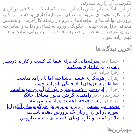
فکرشان آن را زیبا بسازند.
در این پایگاه تمام تلاش‌مان این است که ‌اطلاعات کافی درباره‌ی
بازار کار، نحوه ی ورود به دنیای سرمایه‌گذاری و کسب و کار،
پرورش توانایی‌ها و استعدادهای لازم در زمینه کارآفرینی و همچنین
معرفی بازارهای جهانی، چگونگی ورود به دنیای واردات و صادرات،
میزان عرضه و تقاضا در صنایع مختلف …. به زبانی ساده و همه
فهم ارایه شود.
آخرین دیدگاه ها
احسان
در
سرکه‌هایی که برای شما یک کسب و کار بی‌دردسر
و شیرین راه اندازی می‌کنند
زهرا مرادی
در
زهرا
در
هویه‌کاری شغلی ناشناخته اما با درآمد مناسب
farhad
در
شغل‌های آزاد خانگی با درآمد خوب
زهرا
در
این دختر ۷۰ سانتیمتری، یک کارآفرین نمونه است
حیدرجباری
در
راهنمای گرفتن مجوز مشاغل خانگی
بهرام
در
از سه جوجه تا هشت هزار متر مزرعه
محمد امیر لطفی
در
زیر و بم پرورش خرگوش‌های آنکورا یا
آنغوره در ایران از زبان یک پرورش دهنده باسابقه
لیلا
در
کسب و کار با زیبای افسانه‌ای به نام طاووس
مهم‌ترین‌ها