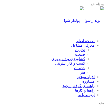
به نام خدا
صفحه اصلی
معرفی مشاغل
تجارت
صنعت
كشاورزی و دامپروری
كسب و كار اينترنتی
خدمات
هنر
افراد موفق
مشاوره
راهنمای گرفتن مجوز
راه‌ها و كارها
ارتباط با ما
منو