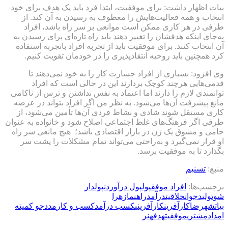
بیات اظهار داشت: برای موفقیت، ابتدا فرد باید یک هدف برای خود
انتخاب و همه فعالیت‌هایش را معطوف به رسیدن به آن کند. از
طرفی در هر کاری ممکن است موانعی بر سر راه باشد، افراد
به‌جای اینکه هدفشان را تغییر دهند باید راه تازه‌ای برای رسیدن به
آن انتخاب کنند. برای موفقیت باید از تجربه افراد باتجربه استفاده
کرد همچنین باید روحیه انتقادپذیری را در خودمان تقویت کنیم.
وی افزود: بسیاری از افراد جسارت کار را به خود نمی‌دهند تا
قدمی‌هایی هرچند کوچک بردارند این در حالی است که افراد
توانمندی لازم را دارند اما اعتماد به‌ نفس نداشتن و ترس از ناکامی
مانع پیشرفت آن‌ها می‌شود. به نظر من اگر افراد بتواند در عرصه
کاری مستقل شوند شادی و نشاط فردی آن‌ها تأمین می‌شود، از
طرفی اگر فرهنگ‌های غلط اجتماعی اصلاح شود و خانواده به‌ عنوان
حامی و مشوق یک زن در بازار اقتصادی باشد؛ هیچ مانعی سر راه
او قرار نمی‌گیرد و به‌راحتی می‌تواند تمام مشکلات را پشت سر
بگذارد تا به موفقیت برسد.
منبع:
تسنیم
برچسب‌ها:
افراد موفق
پول
پول درآوردن
پولدار
شو
تولید
جوان
خلاقیت
درآمد
راهنما
زهرا
بیات
شهرضا
کارآفرین
کارآفرینی
کسب درآمد
کسب و کار
مددجو کمیته
امداد
مشتری
موفقیت
هدف
هنر