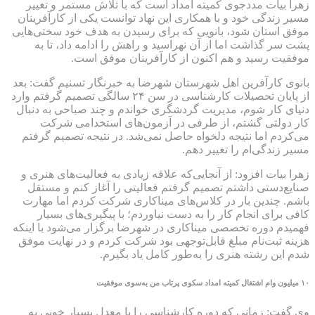
زهرا بیات مددجوی کمیته امداد است که با تلاش مستمر و تغییر
مسیر زندگی خود و با همکاری این نهاد توانست یکی از کارآفرینان
موفق استان شود، بانویی که برای رسیدن به هدف خود سختی‌هایی
پشت سر گذاشت اما از آن نهراسید و راهش را ادامه داد، تا به
موفقیت رسید و هم اکنون از کارآفرینان موفق است.
بانوی کارآفرین اهل شهرستان شهرضا به خبرنگار تسنیم گفت: بعد
از پایان تحصیلات کارشناسی در سن ۲۴ سالگی تصمیم گرفتم وارد
دنیای کار شوم، مدیریت گردشگری خواندم و چند صباحی به دنبال
کار دولتی گشتم، از طرفی در آزمون‌های استخدامی شرکت
می‌کردم اما نتیجه دلخواه حاصل نمی‌شد. در نتیجه تصمیم گرفتم
مسیر زندگی‌ام را تغییر دهم.
زهرا بیات افزود: از آنجایی‌که علاقه زیادی به فعالیت‌های هنری و
صنایع‌دستی داشتم تصمیم گرفتم فعالیتی را آغاز کنم و مستقل
باشم. چندین بار در کلاس‌های میناکاری شرکت کردم اما مهارت
کافی برای انجام کار را به دست نیاوردم؛ با پیگیری‌های بسیار
فهمیدم دوره تخصصی میناکاری در شهرضا برگزار می‌شود با اینکه
هزینه ثبت‌نام مبلغ قابل‌توجهی بود شرکت کردم و در نهایت موفق
شدم این رشته هنری را به‌طور کامل یاد بگیرم.
۱۰ میلیون وام اشتغال کمیته امداد سکوی پرتاب من به‌سوی موفقیت
وی گفت: زمانی که دوره کارشناسی را با معدل بسیار خوبی به