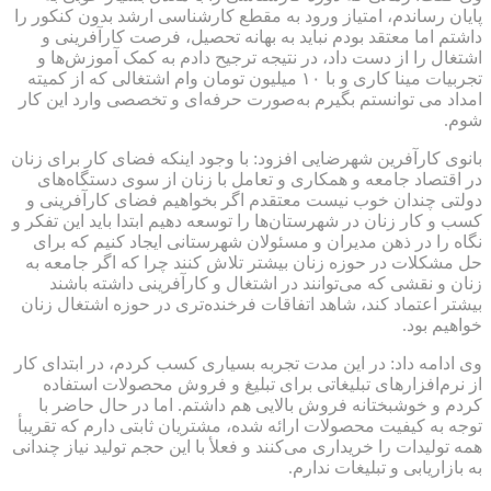
پایان رساندم، امتیاز ورود به مقطع کارشناسی ارشد بدون کنکور را
داشتم اما معتقد بودم نباید به بهانه تحصیل، فرصت کارآفرینی و
اشتغال را از دست داد، در نتیجه ترجیح دادم به کمک آموزش‌ها و
تجربیات مینا کاری و با ۱۰ میلیون تومان وام اشتغالی که از کمیته
امداد می توانستم بگیرم به‌صورت حرفه‌ای و تخصصی وارد این کار
شوم.
بانوی کارآفرین شهرضایی افزود: با وجود اینکه فضای کار برای زنان
در اقتصاد جامعه و همکاری و تعامل با زنان از سوی دستگاه‌های
دولتی چندان خوب نیست معتقدم اگر بخواهیم فضای کارآفرینی و
کسب ‌و کار زنان در شهرستان‌ها را توسعه دهیم ابتدا باید این تفکر و
نگاه را در ذهن مدیران و مسئولان شهرستانی ایجاد کنیم که برای
حل مشکلات در حوزه زنان بیشتر تلاش کنند چرا که اگر جامعه به
زنان و نقشی که می‌توانند در اشتغال و کارآفرینی داشته باشند
بیشتر اعتماد کند، شاهد اتفاقات فرخنده‌تری در حوزه اشتغال زنان
خواهیم بود.
وی ادامه داد: در این مدت تجربه بسیاری کسب کردم، در ابتدای کار
از نرم‌افزارهای تبلیغاتی برای تبلیغ و فروش محصولات استفاده
کردم و خوشبختانه فروش بالایی هم داشتم. اما در حال حاضر با
توجه به کیفیت محصولات ارائه ‌شده، مشتریان ثابتی دارم که تقریبأ
همه تولیدات را خریداری می‌کنند و فعلأ با این حجم تولید نیاز چندانی
به بازاریابی و تبلیغات ندارم.