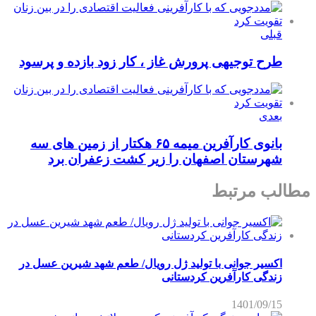
قبلی
طرح توجیهی پرورش غاز ، کار زود بازده و پرسود
بعدی
بانوی کارآفرین میمه ۶۵ هکتار از زمین های سه
شهرستان اصفهان را زیر کشت زعفران برد
مطالب مرتبط
اکسیر جوانی با تولید ژل رویال/ طعم شهد شیرین عسل‌ در
زندگی کارآفرین کردستانی
1401/09/15