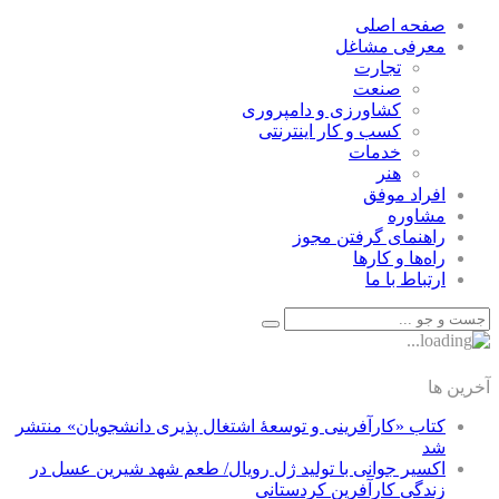
صفحه اصلی
معرفی مشاغل
تجارت
صنعت
كشاورزی و دامپروری
كسب و كار اينترنتی
خدمات
هنر
افراد موفق
مشاوره
راهنمای گرفتن مجوز
راه‌ها و كارها
ارتباط با ما
آخرین ها
کتاب «کارآفرینی و توسعۀ اشتغال پذیری دانشجویان» منتشر
شد
اکسیر جوانی با تولید ژل رویال/ طعم شهد شیرین عسل‌ در
زندگی کارآفرین کردستانی