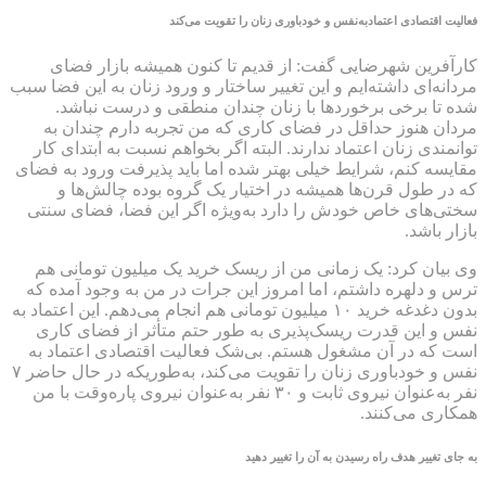
فعالیت اقتصادی اعتمادبه‌نفس و خودباوری زنان را تقویت می‌کند
کارآفرین شهرضایی گفت: از قدیم تا کنون همیشه بازار فضای
مردانه‌ای داشته‌ایم و این تغییر ساختار و ورود زنان به این فضا سبب
شده تا برخی برخوردها با زنان چندان منطقی و درست نباشد.
مردان هنوز حداقل در فضای کاری که من تجربه ‌دارم چندان به
توانمندی زنان اعتماد ندارند. البته اگر بخواهم نسبت به ابتدای کار
مقایسه کنم، شرایط خیلی بهتر شده اما باید پذیرفت ورود به فضای
که در طول قرن‌ها همیشه در اختیار یک گروه بوده چالش‌ها و
سختی‌های خاص خودش را دارد به‌ویژه اگر این فضا، فضای سنتی
بازار باشد.
وی بیان کرد: یک ‌زمانی من از ریسک خرید یک ‌میلیون تومانی هم
ترس و دلهره داشتم، اما امروز این جرات در من به وجود آمده که
بدون دغدغه خرید ۱۰ میلیون تومانی هم انجام می‌دهم. این اعتماد به‌
نفس و این قدرت ریسک‌پذیری به طور حتم متأثر از فضای کاری
است که در آن مشغول هستم. بی‌شک فعالیت اقتصادی اعتماد به‌
نفس و خودباوری زنان را تقویت می‌کند، به‌طوریکه در حال حاضر ۷
نفر به‌عنوان نیروی ثابت و ۳۰ نفر به‌عنوان نیروی پاره‌وقت با من
همکاری می‌کنند.
به‌ جای تغییر هدف راه رسیدن به آن را تغییر دهید