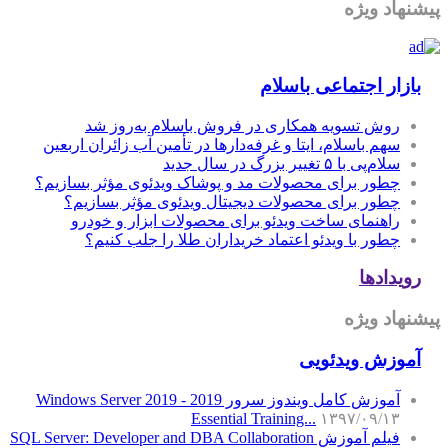
پیشنهاد ویژه
بازار اجتماعی باسلام
روش تسویه همکاری در فروش باسلام به‌روز شد
سهم باسلام، ایتا و غرفه‌دارها در تأمین آب زائران اربعین
سلام‌پی با ۵ تغییر بزرگ در سال جدید
چطور برای محصولات مد و پوشاک ویدئوی مؤثر بسازیم؟
چطور برای محصولات دیجیتال ویدئوی مؤثر بسازیم؟
راهنمای ساخت ویدئو برای محصولات ابزار و خودرو
چطور با ویدئو اعتماد خریداران طلا را جلب کنیم؟
رویدادها
پیشنهاد ویژه
آموزش‌ ویدئویی
آموزش کامل ویندوز سرور 2019 - Windows Server 2019
Essential Training...
۱۳۹۷/۰۹/۱۳
فیلم آموزش SQL Server: Developer and DBA Collaboration