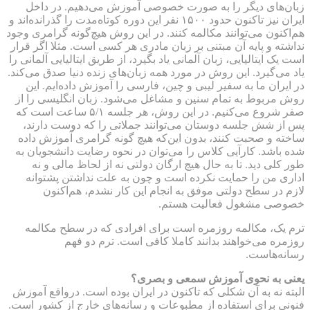
زبان‌های دیگر را به صورت خصوصی آموزش می‌دهیم. در داخل
ایران نیز تاکنون حدود ۱۵۰۰ نفر این دوره کوتاه‌مدت را گذرانده‌اند و
هم‌اکنون می‌توانند مکالمه کنند. در این روش هیچ‌گونه گرامری وجود
نداشته و پایه آن مبتنی بر زبان مادری هر کسی است. مثلا اگر قرار
است یک ایتالیایی، زبان آلمانی یاد بگیرد، از طریق ایتالیایی آلمانی را
یاد می‌گیرد. این روش در مورد همه زبان‌های زنده دنیا صدق می‌کند.
در ایران ما به سفیر لیبی و چین، فارسی را آموزش داده‌ایم. این
روش مربوط به تمام سنین و مشاغل می‌شود. زبان انگلیسی را از
صفر شروع می‌کنیم. در این روش، هر جلسه ۵/۱ ساعت است که
پس از شش جلسه دوستان می‌توانند جملاتی را که دوست دارند،
ساخته و صحبت کنند، بدون این‌که هیچ گونه گرامری آموزش داده
شده باشد. کارآیی کلاس را می‌توان در نحوه رضایت دانشجویان به
طور کلی دید. تا به حال هیچ ارگان دولتی نه از لحاظ مالی و نه
اداری من را حمایت نکرده است و چون به علت نداشتن پشتوانه
لازم در سطح دولتی موفق به انجام این کار نشدم، هم‌اکنون
خصوصی مشغول فعالیت هستم.
ترم یک، مکالمه روزمره است برای افرادی که در سطح مکالمه
روزمره می‌خواهند بدانند کاملا کافی است. ترم دو فهم
رسانه‌هاست.
یعنی به نحوی آموزش سمعی و بصری؟
البته نه به آن شکلی که تاکنون در ایران بوده است. درواقع آموزش
فنونی برای استفاده از مطبوعات و رسانه‌های خارج از کشور است.