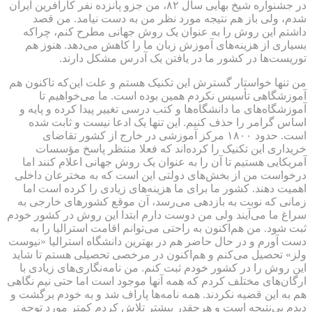
در جشنواره شیخ بهایی سال ۸۲، من جزو پانزده نفر کارآفرین ایران
شدم، ولی باز هم نتیجه مورد نظر من به دست نیامد. من قصد
داشتم این روش را به عنوان یک روش جهانی مطرح کنم، چراکه
بسیاری از هزینه‌های آموزش زبان ما را کاهش می‌دهد. هنوز هم
توریست‌ها در کشور ما در یافتن یک آدرس مشکل دارند.
من تنها خواستار گسترش این تکنیک هستم و علت این‌که تاکنون هم
آموزشگاهی تأسیس نکردم همین بوده است. ما می‌خواهیم تا
آموزشگاه‌های ما دانشگاه‌ها و کتب درسی تغییر پیدا کرده و پایه و
اساس گرامر را حذف کنیم. این تنها یک ادعا نیست و ثابت شده
است. حدود ۱۸۰۰ مرکز آموزشی در خارج از کشور تقاضای
خریداری این تکنیک را کرده‌اند که فعلا منتظر پاسخ مؤسسات
آمریکایی هستیم تا آن را به عنوان یک روش جهانی اعلام کنند اما
درخواست من از بخش‌های دولتی این است که به مخترعان داخلی
اهمیت دهند. کشور ما برای ما هزینه‌های زیادی را کرده است اما
زمانی که نوبت به بازدهی می‌رسد، آن موقع کشورهای خارجی به
سراغ ما می‌آیند ولی من دوست دارم ابتدا این روش در کشور خودم
ثبت شود. من هم‌اکنون به راحتی می‌توانم اقامت استرالیا را به
دست آورم و در حال حاضر هم در بهترین دانشگاه استرالیا «نیوست
ولز» تحصیل می‌کنم و هم‌اکنون در مرخصی تحصیلی هستم تا شاید
این روش را در کشور خودم ثبت کنم. من نامه‌نگاری‌های زیادی با
ارگان‌های مختلف کردم که همه آنها موجود است اما حتی نیم نگاهی
هم به این قضیه نکردند. همه نامه‌ها پاراف شد و به خودم برگشت و
دیدم بی‌نتیجه است و هرچقدر بیشتر تلاش کردم کمتر مورد توجه