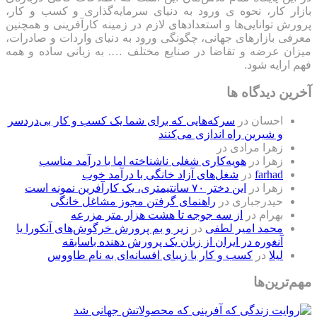
بازار کار، نحوه ی ورود به دنیای سرمایه‌گذاری و کسب و کار،
پرورش توانایی‌ها و استعدادهای لازم در زمینه کارآفرینی و همچنین
معرفی بازارهای جهانی، چگونگی ورود به دنیای واردات و صادرات،
میزان عرضه و تقاضا در صنایع مختلف …. به زبانی ساده و همه
فهم ارایه شود.
آخرین دیدگاه ها
احسان
در
سرکه‌هایی که برای شما یک کسب و کار بی‌دردسر
و شیرین راه اندازی می‌کنند
زهرا مرادی
در
زهرا
در
هویه‌کاری شغلی ناشناخته اما با درآمد مناسب
farhad
در
شغل‌های آزاد خانگی با درآمد خوب
زهرا
در
این دختر ۷۰ سانتیمتری، یک کارآفرین نمونه است
حیدرجباری
در
راهنمای گرفتن مجوز مشاغل خانگی
بهرام
در
از سه جوجه تا هشت هزار متر مزرعه
محمد امیر لطفی
در
زیر و بم پرورش خرگوش‌های آنکورا یا
آنغوره در ایران از زبان یک پرورش دهنده باسابقه
لیلا
در
کسب و کار با زیبای افسانه‌ای به نام طاووس
مهم‌ترین‌ها