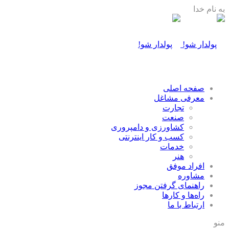
به نام خدا
صفحه اصلی
معرفی مشاغل
تجارت
صنعت
كشاورزی و دامپروری
كسب و كار اينترنتی
خدمات
هنر
افراد موفق
مشاوره
راهنمای گرفتن مجوز
راه‌ها و كارها
ارتباط با ما
منو