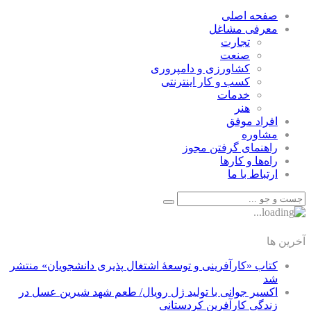
صفحه اصلی
معرفی مشاغل
تجارت
صنعت
كشاورزی و دامپروری
كسب و كار اينترنتی
خدمات
هنر
افراد موفق
مشاوره
راهنمای گرفتن مجوز
راه‌ها و كارها
ارتباط با ما
آخرین ها
کتاب «کارآفرینی و توسعۀ اشتغال پذیری دانشجویان» منتشر
شد
اکسیر جوانی با تولید ژل رویال/ طعم شهد شیرین عسل‌ در
زندگی کارآفرین کردستانی