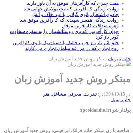
هفت چیزی که کارآفرینان موفق به آن باور دارند
روایت زندگی که آفرینی که محصولاتش جهانی شد
جادوی اشتغال بانوی گیلانی با آب ،خاک و آتش
روایت زندگی همسر شهیدی که کا رآفرین موفق شد
زهره صداقت کارآفرین موفق
جوان کارآفرینی که پای روستانشینان را به سفره سخاوت
کویر باز کرد
خلق آثار ناب از چوب خشک با دستان یک بانوی کارآفرین
زوج نجاری که در مزرعه مبلمان نجاری می کارند
خانه
تيتر يك
مبتکر روش جدید آموزش زبان
مبتکر روش جدید آموزش زبان
در
1394/10/15
در:
تيتر يك
,
معرفي مشاغل
,
هنر
چاپ
ایمیل
پولدار شو (pooldarsho.ir):
صاحبه با زن مبتکر خانم فرانک ابراهیمی: روش جدید آموزش زبان