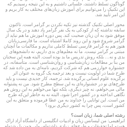
گوناگون تسلط داشتند، جلساتی داشتیم و به این نتیجه رسیدیم که
این تکنیک را می‌توانیم برای آموزش زبان‌های مختلف به کار بریم و
این امر تأیید شد.
محور اصلی تکنیک گذشته نیز تکیه نکردن بر گرامر است. تاکنون
سابقه نداشته که از کودکی به یک نفر گرامر یاد دهند و در یک سال
موفق شود به آن زبان صحبت کند. پس دوره آموزش ما هم نباید از
گرامر شروع شود و این روند کاملا اشتباه است. ما فارسی‌زبانان
هنوز هم به گرامر فارسی تسلط کاملی نداریم و مکالمات ما آنچنان
مبتنی بر گرامر نیست. ما نه معلم‌های بدی داریم، نه دانشجوهای
بدی و نه… بلکه روش تدریس ما بد بوده است. البته همه این سخنان
من بنا بر مطالعات زبان‌شناسی و روان‌شناسی است. متأسفانه، در
جشنواره خوارزمی هم که شرکت کردیم، نامه‌ای به من داده شد که
طرح شما در اولویت نیست و بعد ترجمه یک گروه به عنوان اثر
برگزیده علوم انسانی برگزیده شد. ترجمه، کار جدیدی نیست و باید
طرح‌های نو در جشنواره‌ای به این سطح مطرح شود. من نه پشتوانه
مالی می‌خواهم، نه چیز دیگری، بلکه تنها می‌خواهم به این روش هم
نگاهی انداخته و در کشور اجرا شود، البته نه به خاطر این‌که طرح
من است. این توانایی را خداوند به من عطا فرموده و متعلق به این
کشور است، پس چرا به کشور دیگری برود؟
رشته اصلی شما، زبان است؟
ابراهیمی: من لیسانس زبان و ادبیات انگلیسی از دانشگاه آزاد اراک
هستم اما تحقیقات و طرح‌های زیادی داشته‌ام، ولی چون با رشته‌ام