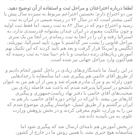
لطفا درباره اختراعتان و مراحل ثبت و استفاده از آن توضیح دهید.
من دو اختراع دارم؛ نخستین اختراعم مربوط به سیزده سال پیش یا
کمی بیشتر است که در سال ۷۲ در زمینه شیمی در ایران به ثبت
رسید و اختراع دوم که در سال ۸۲ به ثبت رسید، اما فقط ثبت اولیه
و چون مالکیت معنوی در ایران چندان پشتوانه قدرتمندی ندارد، به
استرالیا رفته و آن را در آنجا به ثبت رساندم. در آنجا من یک سری
مراحل قانونی را پشت سر گذاشتم تا مورد تأیید استرالیا، نیوزیلند،
انگلیس و آمریکا قرار گرفت و بعد هم تأیید کردند که این تکنیک نهم
آموزش زبان‌های زنده دنیاست و با نام «بیتا متد» به ثبت رسیده که
هم‌اکنون وارد مراحل جهانی نیز شده است.
در این راستا، ما نامه‌نگاری‌های زیادی در داخل کشور انجام دادیم و
از طریق آقای خاتمی هم پیگیری شد، اما متأسفانه با رخدادهایی
چون زلزله بم و مرگ مادرم همراه شد و پس از آن هم من به عنوان
دانشجو در استرالیا پذیرفته شدم که باعث شد فاصله زیادی بین
صحبت‌های آقای خاتمی با دفتر نهاد ریاست‌جمهوری و پیگیری
کارهای من بیفتد. تا این‌که در اواخر دوره آقای خاتمی، باز هم به
ایران برگشتم و از طریق ایمیل، خواستار پیگیری موضوع شدم که
من را به وزارت علوم معرفی کردند و در بخش پژوهش وزارت
علوم، به من تأییدیه داده شد.
در بخش آموزش هم نامه‌ای ارسال شد که پیگیری شود اما
متأسفانه هیچ خبری نشد، با همین روش ما در خارج از کشور،