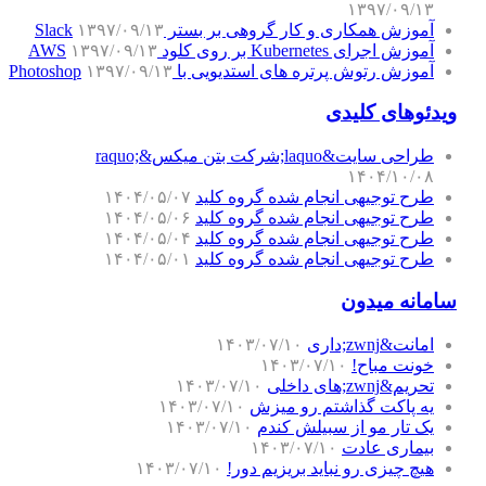
۱۳۹۷/۰۹/۱۳
آموزش همکاری و کار گروهی بر بستر Slack
۱۳۹۷/۰۹/۱۳
آموزش اجرای Kubernetes بر روی کلود AWS
۱۳۹۷/۰۹/۱۳
آموزش رتوش پرتره های استدیویی با Photoshop
۱۳۹۷/۰۹/۱۳
ویدئوهای کلیدی
طراحی سایت&laquo;شرکت بتن میکس&raquo;
۱۴۰۴/۱۰/۰۸
طرح توجیهی انجام شده گروه کلید
۱۴۰۴/۰۵/۰۷
طرح توجیهی انجام شده گروه کلید
۱۴۰۴/۰۵/۰۶
طرح توجیهی انجام شده گروه کلید
۱۴۰۴/۰۵/۰۴
طرح توجیهی انجام شده گروه کلید
۱۴۰۴/۰۵/۰۱
سامانه میدون
امانت&zwnj;داری
۱۴۰۳/۰۷/۱۰
خونت مباح!
۱۴۰۳/۰۷/۱۰
تحریم&zwnj;های داخلی
۱۴۰۳/۰۷/۱۰
یه پاکت گذاشتم رو میزش
۱۴۰۳/۰۷/۱۰
یک تار مو از سبیلش کندم
۱۴۰۳/۰۷/۱۰
بیماری عادت
۱۴۰۳/۰۷/۱۰
هیچ چیزی رو نباید بریزیم دور!
۱۴۰۳/۰۷/۱۰