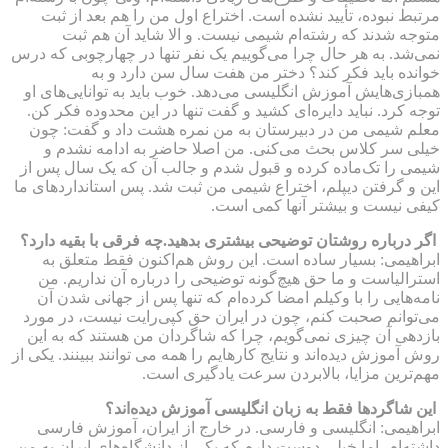
مرتبط نبوده، تأیید نشده است. اختراع اول من را هم بعد از ثبت
متوجه شدند که رشته‌ام شیمی نیست. و الا شاید آن هم ثبت
نمی‌شد. به هر حال چرا می‌گوییم یک نفر تنها در چهارچوبی که درس
خوانده باید فکر کند؟ دختر من هفت سال سن دارد و به
همبازی‌هایش آموزش انگلیسی می‌دهد. خوب باید به توانایی‌های او
توجه کرد. نباید دایره‌ای کشید و گفت تنها در این محدوده فکر کن.
معلم شیمی من در دبیرستان به من نمره هشت داد و گفت: چون
خیلی سر کلاس بحث می‌کنی. من اصلا حاضر به ادامه نشدم و
شیمی را تک‌ماده کرده و قبول شدم و جالب آن ‌که یک سال پس از
این و گرفتن دیپلم، اختراع شیمی من ثبت شد. پس استانداردهای ما
کیفی نیست و بیشتر آنها کمی است.
اگر درباره روشتان توضیحی بیشتری بدهید.چه فرقی با بقیه دارد؟
ابراهیمی: بسیار ساده است. این روش هم‌اکنون فقط متعلق به
استرالیاست و ما حق هیچ‌گونه توضیحی را درباره آن نداریم. من
نامه‌هایی را با وکیلم امضا کرده‌ام که تنها پس از جهانی شدن آن
می‌توانم صحبت کنم، چون در ایران حق کپی‌رایت نیست، در مورد
بازدهی آن چیزی نمی‌گویم، چرا که شاگردان من هستند که به این
روش آموزش دیده‌اند و نتایج کارهایم را همه می توانند ببینند. یکی از
مهم‌ترین مزایا، بالابردن سرعت یادگیری است.
این شاگردها فقط به زبان انگلیسی آموزش دیده‌اند؟
ابراهیمی: انگلیسی و فارسی. در خارج از ایران، آموزش فارسی
داشته‌ام، اما خیلی دوست دارم که یکی از دانشگاه‌های ایران به من