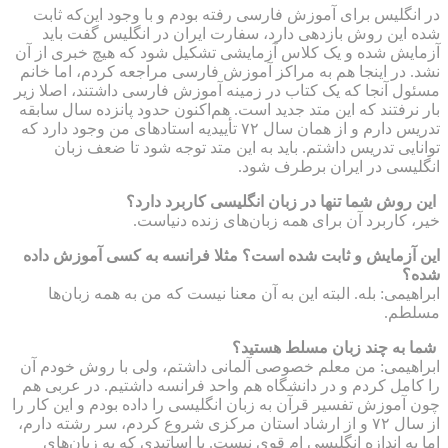
در انگلیس برای آموزش فارسی رفته بودم و با وجود این‌که ثابت
شده این روش بازدهی دارد، سفارت ایران در انگلیس گفت باید
آزمایش شده و یک کلاس آزمایشی تشکیل شود که هیچ خبری از آن
نشد. در اینجا هم به مراکز آموزش فارسی مراجعه کردم، اما خانم
مسئول آنجا که یک کتاب در زمینه آموزش فارسی داشتند، اصلا زیر
بار نرفتند که این متد جدید است. هم‌اکنون حدود پانزده سال سابقه
تدریس دارم و از همان سال ۷۲ تأییدیه استادهای من وجود دارد که
توانایی تدریس داشتم. باید به این متد توجه شود تا ضعف زبان
انگلیسی در ایران برطرف شود.
این روش شما تنها در زبان انگلیسی کاربرد دارد؟
خیر، کاربرد آن برای همه زبان‌های زنده دنیاست.
این آزمایش و ثابت شده است؟ مثلا فرانسه به کسی آموزش داده
شده؟
ابراهیمی: بله. البته این به آن معنا نیست که من به همه زبان‌ها
مسلطم.
شما به چند زبان مسلط هستید؟
ابراهیمی: من معلم خصوصی آلمانی داشتم، ولی با روش خودم آن
را کامل کردم و در دانشگاه هم واحد فرانسه داشتیم. در عربی هم
چون آموزش تفسیر قرآن به زبان انگلیسی را داده بودم و این کار را
از سال ۷۲ و از ارشاد استان مرکزی شروع کردم، سر رشته دارم،
اما به اندازه انگلیسی ام قوی نیست. با اساتیدی که به زبان‌های