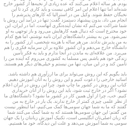
بودم. هر ساله اعلام می‌کنند که عده زیادی از نخبه‌ها از کشور خارج
شده‌اند اما تنها اعلام این امر کافی نیست و باید کاری کرد تا این
نخبگان حفظ شوند. وکیل من در استرالیا که کارهای پذیرشم را
انجام می داد، بدون پیشنهاد دستمزد گفت: تنها در درآمد این روش با
شما شراکت می‌کنم که نشان آینده‌نگری آنهاست. اما در ایران، این
خود مخترع است که دنبال همه کارهایش می‌رود و باز توجهی به او
نمی‌شود. من به بیشتر دانشگاه‌های ایران نامه نوشتم، اما هیچ کدام
به من پذیرش ندادند. من هر ساله با هزینه شخصی، ارز کشور را به
دانشگاه خارج می‌دهم و آن کشور علاوه بر آن سرمایه فکری را هم
می‌برد. من علاقه‌ای به ماندن در آنجا ندارم و باید به فکر تأمین
زندگی خود هم باشم. پس مسلما به کشوری می‌روم که آینده من را
تأمین کند و در این میان، تنها من نیستم و خیلی‌های دیگر هم هستند.
باید بگویم که این روش می‌تواند برای ما ارزآوری هم داشته باشد.
اساتید خارجی را دعوت کنیم و این روش را به آنان آموزش دهیم.
کتاب این روش در کشور ما چاپ شود. چرا این روش در ایران اعلام
نشود؟ اگر در خارج ثبت شود، باید این روش را از آنان خریداری
کنیم. خب، چرا از اول همین کار در کشور ما نشود؟ دانشگاه‌های ما
از نظر علمی چیزی کمتر از خارج ندارند. یک بار در خارج به من
گفتند که ما به شما جهان سومی‌ها کمک می‌کنیم، اما اینطور نیست
من گفتم: این جهان سومی‌ها هستند که به شما کمک می‌کنند شما
که زبان اصلی‌تان انگلیسی است، تکنیک آموزش زبانتان را یک جهان
سومی به شما آموزش می‌دهد و علت این دیدگاه، خود ما هستیم.