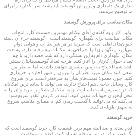
اندازی یک دامداری و پرورش گوسفند باید پشت سر بگذارید را برای
ما توضیح می‌دهد.
مکان مناسب برای پرورش گوسفند
اولین کار و به گفته‌ی آقای نیکنام مهمترین قسمت کار، انتخاب
مکانی مناسب برای نگهداری گوسفند است «گوسفند جزء آن دسته
حیوان‌های اهلی است که تقریبا در هر شرایط آب و هوایی دوام
می‌آورد و نگهداری آنها احتیاجی به امکانات پیشرفته ندارد، وسعت
مکان نگهداری دام به این بستگی دارد که شما قصد دارید با چه
تعداد حیوان کارتان را آغاز کنید. هرچه تعداد گوسفندهایتان بیشتر
باشد شما احتیاج به زمین بیشتری خواهید داشت، اما به نظر من
سعی کنید مکان مورد نظرتان را بیرون از شهر اجاره یا خریداری
کنید، چون معمولا قیمت‌های‌شان به صرفه‌تر است. برای شروع
کار، وسایل خاصی هم احتیاج ندارید، می توانید با ساده ترین امکاناتی
که در دسترس است استارت بزنید. مثلا یک بشکه را ببرید و آن را به
محل آبخوری حیوانات تبدیل کنید. البته در کارتان آنقدر سریع سود
می‌کنید که می توانید با گذشت زمان کم، با مصالح مناسب شروع
به تجهیز طویله‌ی کنید.
خرید گوسفند
قدم بعدی و صد البته مهم ترین قسمت کار، خرید گوسفند است که
اگرحتی اندکی در این مرحله اشتباه کنید، قطعا به موفقیت