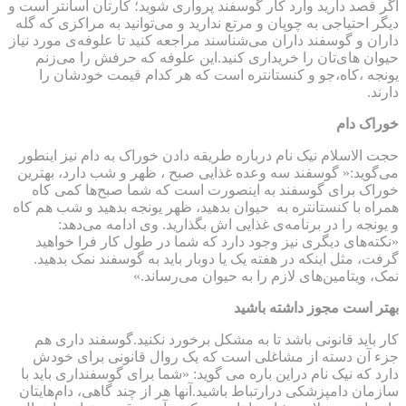
اگر قصد دارید وارد کار گوسفند پرواری شوید؛ کارتان آسانتر است و
دیگر احتیاجی به چوپان و مرتع ندارید و می‌توانید به مراکزی که گله
داران و گوسفند داران می‌شناسند مراجعه کنید تا علوفه‌ی مورد نیاز
حیوان های‌تان را خریداری کنید.این علوفه که حرفش را می‌زنم
یونجه ،کاه،جو و کنستانتره است که هر کدام قیمت خودشان را
دارند.
خوراک دام
حجت الاسلام نیک نام درباره طریقه دادن خوراک به دام نیز اینطور
می‌گوید:« گوسفند سه وعده غذایی صبح ، ظهر و شب دارد، بهترین
خوراک برای گوسفند به اینصورت است که شما صبح‌ها کمی کاه
همراه با کنستانتره به حیوان بدهید، ظهر یونجه بدهید و شب هم کاه
و یونجه را در برنامه‌ی غذایی اش بگذارید. وی ادامه می‌دهد:
«نکته‌های دیگری نیز وجود دارد که شما در طول کار فرا خواهید
گرفت، مثل اینکه در هفته یک یا دوبار باید به گوسفند نمک بدهید.
نمک، ویتامین‌های لازم را به حیوان می‌رساند.»
بهتر است مجوز داشته باشید
کار باید قانونی باشد تا به مشکل برخورد نکنید.گوسفند داری هم
جزء آن دسته از مشاغلی است که یک روال قانونی برای خودش
دارد که نیک نام دراین باره می گوید: «شما برای گوسفنداری باید با
سازمان دامپزشکی درارتباط باشید.آنها هر از چند گاهی، دام‌هایتان