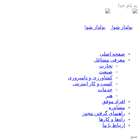
به نام خدا
صفحه اصلی
معرفی مشاغل
تجارت
صنعت
كشاورزی و دامپروری
كسب و كار اينترنتی
خدمات
هنر
افراد موفق
مشاوره
راهنمای گرفتن مجوز
راه‌ها و كارها
ارتباط با ما
منو