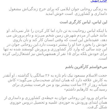
چاپ
ایمیل
به زندگی روحانی جوان ایلامی که برای خرج زندگی‌اش مشغول
دامداری و کشاورزی است خوش آمدید
این لباس، لباس کارگری است
با اینکه لباس روحانیت به تن دارد اما کار کردن را عار نمی‌داند. او
مانند خیلی از مردم شهرش زمین شخم می‌زند و دام پرورش می
دهد، عقیده‌اش این است که وقتی انسان کار کند و نان بازوی
خودش را بخورد خدا او را بیشتر دوست دارد.این روحانی جوان در
این چند سالی که وارد کار کشاورزی و پرورش گوسفند شده نه تنها
برای خودش بلکه برای ۱۵ نفر از همشهریانش نیز اشتغال‌زایی کرده
است.
می‌خواستم کارآفرین باشم
حجت الاسلام مسعود نیک نام تازه به ۲۶ سالگی پا گذاشته ، او آنقدر
به کارش علاقه دارد که همان ابتدای صحبت‌مان می‌گوید:« کاش
شبانه روز از ۲۴ ساعت بیشتر بود و من فرصت بیشتری برای
رسیدگی به کارهایم داشتم»
ماجرای ورود این روحانی جوان به حیطه‌ی کشاورزی و دامداری از
همان ابتدای ورودش به حوزه‌ی علمیه و تحصیل دروس حوزوی
شکل گرفت.