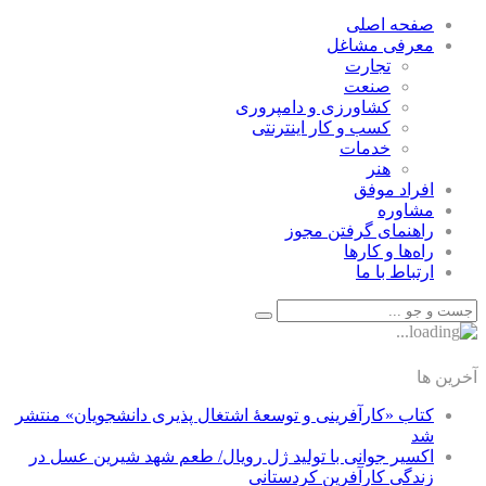
صفحه اصلی
معرفی مشاغل
تجارت
صنعت
كشاورزی و دامپروری
كسب و كار اينترنتی
خدمات
هنر
افراد موفق
مشاوره
راهنمای گرفتن مجوز
راه‌ها و كارها
ارتباط با ما
آخرین ها
کتاب «کارآفرینی و توسعۀ اشتغال پذیری دانشجویان» منتشر
شد
اکسیر جوانی با تولید ژل رویال/ طعم شهد شیرین عسل‌ در
زندگی کارآفرین کردستانی