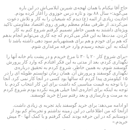
حاج آقا نیکنام با همان لهجه‌ی شیرین ایلامی‌اش در این باره
می‌گوید:« سال ۸۸ بود و تازه درس حوزوی را آغاز کرده بودم.
احادیث زیادی از ائمه (ع) دیدم که شیعیان را به کار و تلاش دعوت
می‌کردند. از طرفی مقام معظم رهبری روی اقتصاد مقاومتی تاکید
ویژه‌ای داشتند به همین خاطر تصمیم گرفتم شروع کنم به کار
کردن. مدت‌ها به این فکر می‌کردم که چه کاری می‌توانم انجام بدهم
که هم برای خودم و هم برای همشهریانم سود دهی داشته باشد تا
اینکه به این نتیجه رسیدم وارد حرفه مرغداری شوم.
«برای شروع کار ۲۰ یا ۳۰ تا مرغ خریدم و در پشت بام خانه آنها را
نگهداری کردم، بعد از مدتی به این فکر افتادم که وارد کار پرورش
گوسفند شوم، به همین خاطر، شروع کردم به تحقیق درباره‌ی
نگهداری گوسفند و پرورش آن. همان زمان توانستم طویله ای را در
۱۵ کیلومتری پیدا کردم که سالها بود کسی در آنجا کار نمی کرد. آنجا
را با توجه به قیمت مناسبی که داشت برای این کار انتخاب کردم. با
توجه به اینکه برای اجاره‌ی آنجا خیلی هزینه نکرده بودم شروع کردم
به مرمت و بازسازی و بعد رفتم سراغ خرید گوسفند.
او ادامه می‌دهد: برای خرید گوسفند باید تجربه ی زیادی داشت.
ازآنجا که من اطلاعاتی در این زمینه نداشتم و تجربه‌ام کم بود از
دوستانم که در این حرفه بودند کمک گرفتم و با کمک آنها ۳۰ میش
خریدم.»