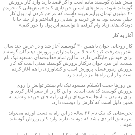
میش همان گوسفند ماده‌ است و اگر قصد دارید وارد کار پرورش
گوسفند شوید، میش‌های آبستن خریداری کنید:«میش‌هایی که خریدم
۲۰
میلیون تومان برایم هزینه داشت که فراهم کردن این پول کار
خیلی سخت بود. به هر غریبه و آشنایی رو انداختم و از چند جا با
دوندگی‌های زیاد وام گرفتم تا توانستم این پول را جور کنم.»
آغاز به کار
کار روحانی جوان با همین ۳۰ گوسفند آغاز شد و در عرض چند سال
آنقدر پیشرفت کرد که حالا بین دامداران و پرورش دهندگان گوسفند
برای خودش جایگاهی دارد، اما این تمام فعالیت‌های مسعود نیک نام
نیست. این مرد جوان درکنار پرورش گوسفند مدتی است که کار
پرورش زنبورعسل، پرورش اسب و کشاورزی را هم آغاز کرده
است و از این راه ها نیز درآمد دارد.
این روزها حجت الاسلام مسعود نیک نام بیشتر توانش را روی
پرورش گوسفند گذاشته است. او این کار را از صفر آغاز کرده و
برای رسیدن به اینجا سختی‌های زیادی را به جان خریده و شاید به
همین دلیل است که کارش را دوست دارد.
تجربه‌هایی که نیک نام ۲۶ ساله در این راه به دست آورده می‌تواند
سرمشق افرادی باشد که دوست دارند وارد کار پرورش گوسفند
شوند .
در ادامه گزارش ،حجت الاسلام نیکنام مراحلی را که برای راه