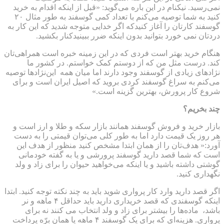
نمی‌رسید. نیکنام در این باره می‌گوید: «قبل از اینکه اقدام به خرید
کنید به شما توصیه می‌کنم با تعداد کمی گوسفند به طور مثال ۲۰
گوسفند کارتان را آغاز کنیدکه اگر خدایی متوجه شدید که این کار به
دردتان نمی خورد بتوانید بدون اینکه ضرر ببینیدکنار بکشید.
هنگام خرید بهتر است فردی که در این زمینه خبره است همراهی‌تان
کند. درست مثل من که از دوستم کمک خواستم. در کشور ما
نژادهای زیادی از گوسفند وجود دارند اما میان همه این‌نژادها توصیه
می‌کنم به سراغ گوسفند کردی بروید که اصیل ایران است و برای
شروع کار پرورش، بهترین گزینه است.»
چند بخریم؟
بازار خرید و فروش گوسفند همانند بازار سکه و طلا و ارز است و
هر روز یک قیمت دارد اما به طور کلی می‌توان قیمتی را به دست
آورد:« هدف‌تان را از همان ابتدا مشخص کنید منظور از هدف این
است که شما قصد دارید گوسفند پرورشی و یا به گفته خودمانی
گوشتی داشته باشید و یا اینکه می‌خواهید حیوان را برای زاد و ولد
نگهداری کنید.
اگر قصد دارید وارد کار پرواری شوید باید به چند نکته توجه کنید. ابتدا
اینکه گوسفندی که قصد خریداری دارید باید حداقل ۴ ماهه و نر
باشد، ماده‌ها را بیشتر برای زاد و ولد انتخاب می کنند نه برای
پرواری. هزینه‌ای که برای یک گوسفند ۴ ماهه یا همان برّه پرداخت