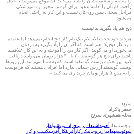
را معاینه و سلامت‌شان را تایید می‌کنند. آن موقع می‌توانید با خیال
راحت کارتان را ادامه بدهید. برای گرفتن مجوز از دامپزشکی
مراحل سختی پیش روی‌تان نیست و این کار به راحتی انجام
می‌شود.
ذبح هم یاد بگیرید بد نیست
هرچند خود حجت الاسلام نیک نام کار ذبح انجام نمی‌دهد اما عقیده
دارد کار ذبح یک هنر است که اگر آن را یاد بگیرید به دردتان
می‌‌خورد. او می‌گوید: «اگر کار ذبح را آموخته و به این کار علاقمند
باشید برای ذبح هر گوسفند ۲۰ تا ۳۰ هزار تومان می‌توانید دریافت
کنید این بعلاوه پوست گوسفند است که به شما می‌رسد. این روزها
پوست گوسفند ارزش چندانی ندارد اما افرادی هستند که هر پوست
را به مبلغ ۵ هزار تومان خریداری می‌کنند.»
منبع:
جعفر پاکزاد
مجله همشهری سرنخ
برچسب‌ها:
آخوند
اشتغال زایی
افراد موفق
پولدار
شو
توسعه
دامداری
روحاني
كار
كارآفرين
كارآفريني
كسب و كار