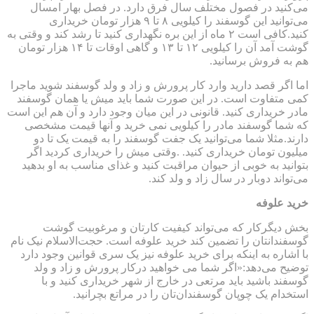
می‌کنید در فصول مختلف سال فرق دارد. در فصل بهار امسال
می‌توانید این گوسفند را کیلویی ۸ تا ۹ هزار تومان خریداری
کنید.کافی است ۲ ماه از این بره نگهداری کنید تا رشد کند و وقتی به
گوشت آمد آن را کیلویی ۱۲ تا ۱۳ و گاهی اوقات تا ۱۴ هزار تومان
هم به فروش برسانید.
اما اگر قصد دارید وارد کار پرورش و زاد و ولد گوسفند شوید ماجرا
کمی متفاوت‌ است. در این صورت شما باید میش یا همان گوسفند
مادر خریداری کنید. قانونی در این میان وجود دارد و آن هم این است
که شما گوسفند مادر را کیلویی نمی خرید و آنها قیمت مشخصی
دارند.مثلا شما می‌توانید یک جفت گوسفند را به قیمت یک تا دو
میلیون تومان خریداری کنید. .وقتی میش را خریداری کردید اگر
بتوانید به خوبی از حیوان مراقبت کنید و غذای مناسب به او بدهید
می‌تواند دوبار در سال زاد و ولد کند.
خرید علوفه
بخش دیگرکار که می‌تواند کیفیت کارتان و مرغوبیت گوشت
گوسفندانتان را تضمین کند خرید علوفه است.‌ حجت‌الاسلام نیک نام
با اشاره به اینکه برای خرید علوفه نیز یک سری قوانین وجود دارد
توضیح می‌دهد:«اگر شما می خواهید درکار پرورش و زاد و ولد
گوسفند باشید باید مرتعی در خارج از شهر خریداری کنید و با
استخدام یک چوپان گوسفندان‌تان را در مراتع بچرانید.