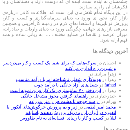
چشمشان به آینده است، آینده ای که دوست دارند با دستانشان و با
فکرشان آن را زیبا بسازند.
در این پایگاه تمام تلاش‌مان این است که ‌اطلاعات کافی درباره‌ی
بازار کار، نحوه ی ورود به دنیای سرمایه‌گذاری و کسب و کار،
پرورش توانایی‌ها و استعدادهای لازم در زمینه کارآفرینی و همچنین
معرفی بازارهای جهانی، چگونگی ورود به دنیای واردات و صادرات،
میزان عرضه و تقاضا در صنایع مختلف …. به زبانی ساده و همه
فهم ارایه شود.
آخرین دیدگاه ها
احسان
در
سرکه‌هایی که برای شما یک کسب و کار بی‌دردسر
و شیرین راه اندازی می‌کنند
زهرا مرادی
در
زهرا
در
هویه‌کاری شغلی ناشناخته اما با درآمد مناسب
farhad
در
شغل‌های آزاد خانگی با درآمد خوب
زهرا
در
این دختر ۷۰ سانتیمتری، یک کارآفرین نمونه است
حیدرجباری
در
راهنمای گرفتن مجوز مشاغل خانگی
بهرام
در
از سه جوجه تا هشت هزار متر مزرعه
محمد امیر لطفی
در
زیر و بم پرورش خرگوش‌های آنکورا یا
آنغوره در ایران از زبان یک پرورش دهنده باسابقه
لیلا
در
کسب و کار با زیبای افسانه‌ای به نام طاووس
مهم‌ترین‌ها