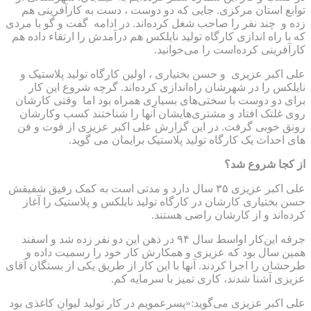
توابع استان مرکزی. جایی که دو دوست ، دست به کارآفرینی هم
زده و چند نفر را صاحب شغل کرده‌اند. در ادامه گفت و گو با مردی
که با راه اندازی کارگاه تولید نایلکس هم درآمدش را ارتقاء داده هم
کارآفرینی کرده‌است را می‌خوانید.
علی اکبر عزیزی و حسن بختیاری ، اولین کارگاه تولید پلاستیک و
نایلکس را در شهرشان راه‌اندازی کرده‌اند. گرچه شروع این کار
برای دو دوست با سختی‌های بسیاری همراه بود اما وقتی کارشان
روی غلتک افتاد و مشتری‌هایشان آنها را شناختند کسب وکارشان
رونق خوبی گرفت. در این گزارش علی اکبر عزیزی از فوت و فن
های احداث یک کارگاه تولید پلاستیک برایمان می گوید.
از کجا شروع شد؟
علی اکبر عزیزی ۳۵ سال دارد و مدتی است به کمک رفیق شفیقش
حسن بختیاری کارشان در کارگاه تولید نایلکس و پلاستیک را آغاز
کرده‌اند و از کارشان راضی هستند.
جرقه این‌کار اواسط سال ۹۴ در ذهن این دو نفر زده شد و اسفند
همین سال بود که عزیزی و همکارش کار خود را رسمیت داده و
طرحشان را اجرا کردند. آنها با این کار از طریق یکی از بستگان آقای
عزیزی آشنا شدند، کاری تمیز با سرمایه کم.
علی اکبر عزیزی می‌گوید:«پسرعمویم در کار تولید لیوان کاغذی بود