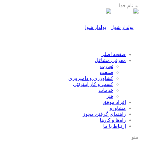
به نام خدا
صفحه اصلی
معرفی مشاغل
تجارت
صنعت
كشاورزی و دامپروری
كسب و كار اينترنتی
خدمات
هنر
افراد موفق
مشاوره
راهنمای گرفتن مجوز
راه‌ها و كارها
ارتباط با ما
منو