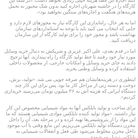
کنند اجاره این فضا هزینه خیلی زیادی نخواهد داشت. اگر شما این
کارگاه را در حاشیه شهرتان اجاره کنید بدون شک مجبور به تحمل
هزینه‌های هنگفت و اجاره‌های سنگین نخواهید بود».
اما به هر حال، راه‌اندازی این کارگاه نیاز به مجوزهای لازم دارد و
جایی که انتخاب می کنید باید با توجه به استانداردهای سازمان
بهداشت باشد و مجوز خود را برای تولید کارگاه از این سازمان
دریافت کنید.
اما در قدم بعدی، علی اکبر عزیزی و شریکش به دنبال خرید وسایل
مورد نیاز خود رفتند تا خط تولید کارگاه را راه بیندازند. آنها ترجیح
دادند به جای خرید وسایل و امکانات خارجی، از محصولات داخلی
استفاده کرده و وسایل وطنی بخرند.
اینطوری در هزینه‌هایشان هم صرفه جویی می شد. «تولید، برش،
دوخت و دسته زنی از مراحل کار ما بود. پس برای این کار چند
دستگاه ایرانی که هزینه اش به ۳۶ میلیون تومان می‌رسید خریداری
کردیم».
برای ساخت و تولید نایلکس آنها به مواد شیمیایی مخصوص این کار
نیاز داشتند. «مواد تولید کننده نایلکس موادی شیمیایی هستند که ما
این مواد را از پتروشیمی‌ها تهیه کرده و در مرحله بعد، آن را داخل
مخزن دستگاه تولید نایلکس می‌ریزیم. این مایع وقتی با آب موجود
داخل مخزن مخلوط می‌شود طی فعل و انفعالات شیمیایی به
نایلکس تبدیل می‌شود».