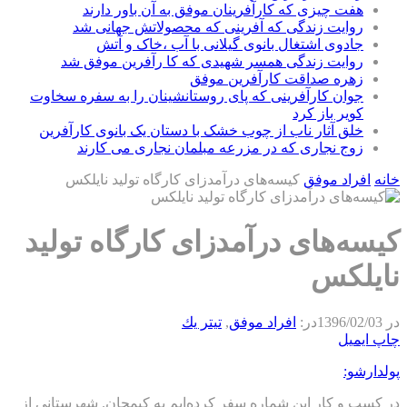
هفت چیزی که کارآفرینان موفق به آن باور دارند
روایت زندگی که آفرینی که محصولاتش جهانی شد
جادوی اشتغال بانوی گیلانی با آب ،خاک و آتش
روایت زندگی همسر شهیدی که کا رآفرین موفق شد
زهره صداقت کارآفرین موفق
جوان کارآفرینی که پای روستانشینان را به سفره سخاوت
کویر باز کرد
خلق آثار ناب از چوب خشک با دستان یک بانوی کارآفرین
زوج نجاری که در مزرعه مبلمان نجاری می کارند
خانه
افراد موفق
کیسه‌های درآمدزای کارگاه تولید نایلکس
کیسه‌های درآمدزای کارگاه تولید
نایلکس
در
1396/02/03
در:
افراد موفق
,
تيتر يك
چاپ
ایمیل
پولدارشو:
در کسب و کار این شماره سفر کرده‌ایم به کیمجان. شهرستانی از