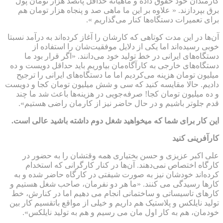
کارمندان خود حقوق داده و ماهیانه حداقل پانصد هزار تومان پول
برق بپردازند. « علاوه بر این ما ماهی صد و پنجاه هزار تومان هم
برای تعمیرات دستگاه‌ها کنار می‌گذاریم ».
آن‌ها در این مدت کوتاهی که کارشان را آغاز کرده‌اند به درآمد نسبتا
خوبی رسیده‌اند اما یکی از دلایل موفقیت‌شان را استفاده از
دستگاه‌های ایرانی در خط تولید خود می‌دانند. «اگر قرار بود ما
دستگاه‌های خارجی به کارآگاه‌مان بیاوریم باید حداقل دویست و ده
میلیون تومان هزینه می‌کردیم اما ما دستگاه‌های ایرانی را ترجیح
دادیم. حالا مقایسه کنید که سی و شش میلیون تومان کجا و دویست
و ده میلیون تومان کجا! صرفه‌جویی در هزینه‌ها باعث شد ما چند
قدم جلوتر باشیم و در حال حاضر نیز از کارمان راضی هستیم».
این کار برای شما که میخواهید شغل دوم داشته باشید عالی است.
کارآفرینی کنید
علی اکبر عزیزی و حسن بختیاری همه وقتشان را به حضور در
کارگاه اختصاص نمی‌دهند. آن‌ها در کنار کارگرانی که استخدام
کرده‌اند خودشان نیز به صورت شیفتی در کارگاه حاضر شده و به
کارها رسیدگی می کنند. «ما هر دو نفرمان، صاحب شغل هستیم و
کارهای تاسیساتی و ساختمانی انجام می دهیم اما در کنارش، خط
تولید نایلکس و پلاستیک هم داریم و خیلی از مواقع باتقسیم کار بین
خودمان، هم به کار اول مان می رسیم و هم به تولید نایلکس».