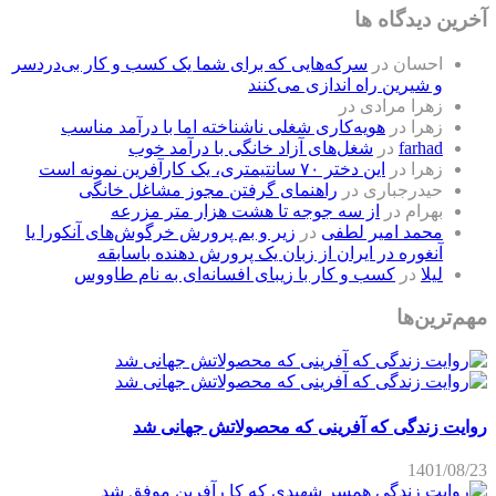
آخرین دیدگاه ها
احسان
در
سرکه‌هایی که برای شما یک کسب و کار بی‌دردسر
و شیرین راه اندازی می‌کنند
زهرا مرادی
در
زهرا
در
هویه‌کاری شغلی ناشناخته اما با درآمد مناسب
farhad
در
شغل‌های آزاد خانگی با درآمد خوب
زهرا
در
این دختر ۷۰ سانتیمتری، یک کارآفرین نمونه است
حیدرجباری
در
راهنمای گرفتن مجوز مشاغل خانگی
بهرام
در
از سه جوجه تا هشت هزار متر مزرعه
محمد امیر لطفی
در
زیر و بم پرورش خرگوش‌های آنکورا یا
آنغوره در ایران از زبان یک پرورش دهنده باسابقه
لیلا
در
کسب و کار با زیبای افسانه‌ای به نام طاووس
مهم‌ترین‌ها
روایت زندگی که آفرینی که محصولاتش جهانی شد
1401/08/23