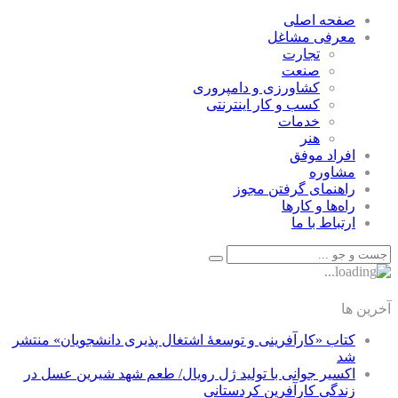
صفحه اصلی
معرفی مشاغل
تجارت
صنعت
كشاورزی و دامپروری
كسب و كار اينترنتی
خدمات
هنر
افراد موفق
مشاوره
راهنمای گرفتن مجوز
راه‌ها و كارها
ارتباط با ما
آخرین ها
کتاب «کارآفرینی و توسعۀ اشتغال پذیری دانشجویان» منتشر
شد
اکسیر جوانی با تولید ژل رویال/ طعم شهد شیرین عسل‌ در
زندگی کارآفرین کردستانی