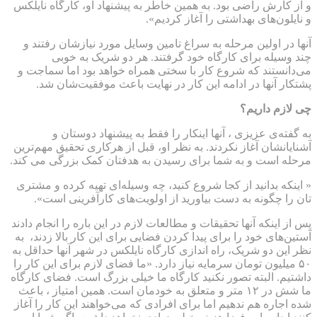
و از کارش راضی بود. به همین خاطر به پیشنهاد او، کارگاه نایلکس
و نایلون‌های بهداشتی را آغاز کردیم».
آنها در اولین مرحله به سراغ تامین وسایل مورد نیازشان رفتند و
چند وسیله برای کارگاه خود گرفتند. هر دو شریک به خوبی
می‌دانستند که شروع کار با سختی همراه خواهد بود اما سماجت و
پشتکار آنها در ادامه این کار در نهایت باعث موفقیت‌شان شد.
چی لازم داریم؟
به گفته‌ی عزیزی ، آنها اینکار را فقط به پیشنهاد دوستان و
آشنایانشان آغاز نکردند. به نظر او، قبل از هرکاری تحقیق مهم‌ترین
مرحله است و به شما برای رسیدن به هدفتان کمک بزرگی می کند.
« اینکه بدانید از کجا شروع کنید، چه وسیله‌ای تهیه کرده و مشتری
تان را چگونه به دست بیاورید از اولویت‌های کارآفرینی است».
پس از اینکه آنها تحقیقات و مطالعات لازم در این باره را انجام دادند
آستین‌های خود را برای پیدا کردن فضایی برای این کار بالا زدند، به
نظر این دو شریک، راه اندازی کارگاه نایلکس در شهر آنها حداقل به
۵۰ میلیون تومان سرمایه نیاز دارد. «ما فضای لازم برای این کار را
داشتیم. البته تصور نکنید کارگاه ما خیلی بزرگ است. فضای کارگاه
ما شش در ۱۲ متر و متعلق به خودمان است. همین امتیاز ، باعث
شده اجاره هم ندهیم اما برای افرادی که می‌خواهند این کار را آغاز