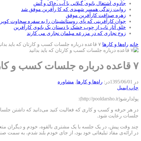
جادوی اشتغال بانوی گیلانی با آب ،خاک و آتش
روایت زندگی همسر شهیدی که کا رآفرین موفق شد
زهره صداقت کارآفرین موفق
جوان کارآفرینی که پای روستانشینان را به سفره سخاوت کویر ب
خلق آثار ناب از چوب خشک با دستان یک بانوی کارآفرین
زوج نجاری که در مزرعه مبلمان نجاری می کارند
خانه
راه‌ها و كارها
۷ قاعده درباره جلسات کسب و کارتان که باید بدانید
۷ قاعده درباره جلسات کسب و کارتان که باید بدانید
در
1395/06/01
در:
راه‌ها و كارها
,
مشاوره
چاپ
ایمیل
پولدارشو(http://pooldarsho.ir):
در هر حرفه و کسب و کاری که فعالیت کنید می‌دانید که داشتن جلس
جلسات رعایت شود.
چند وقت پیش، در یک جلسه با یک مشتری بالقوه، خودم و دیگران متع
در ارائه‌ی مفاد تبلیغاتی خود بود، از جای خودم بلند شدم، به سمت 