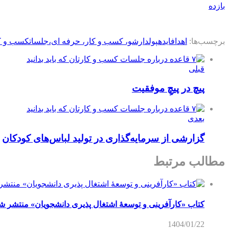
بازده
برچسب‌ها:
اهداف
ایده
پولدارشو، کسب و کار، حرفه ای،
جلسات
کسب و ک
قبلی
پیچ در پیچِ موفقیت
بعدی
گزارشی از سرمایه‌گذاری در تولید لباس‌های کودکان
مطالب مرتبط
کتاب «کارآفرینی و توسعۀ اشتغال پذیری دانشجویان» منتشر ش
1404/01/22