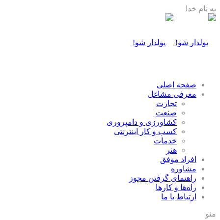
به نام خدا
صفحه اصلی
معرفی مشاغل
تجارت
صنعت
كشاورزی و دامپروری
كسب و كار اينترنتی
خدمات
هنر
افراد موفق
مشاوره
راهنمای گرفتن مجوز
راه‌ها و كارها
ارتباط با ما
منو