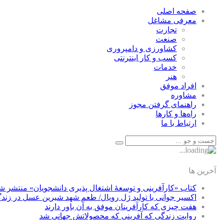
صفحه اصلی
معرفی مشاغل
تجارت
صنعت
كشاورزی و دامپروری
كسب و كار اينترنتی
خدمات
هنر
افراد موفق
مشاوره
راهنمای گرفتن مجوز
راه‌ها و كارها
ارتباط با ما
آخرین ها
کتاب «کارآفرینی و توسعۀ اشتغال پذیری دانشجویان» منتشر ش
اکسیر جوانی با تولید ژل رویال/ طعم شهد شیرین عسل‌ در زند
هفت چیزی که کارآفرینان موفق به آن باور دارند
روایت زندگی که آفرینی که محصولاتش جهانی شد