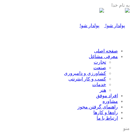
به نام خدا
صفحه اصلی
معرفی مشاغل
تجارت
صنعت
كشاورزی و دامپروری
كسب و كار اينترنتی
خدمات
هنر
افراد موفق
مشاوره
راهنمای گرفتن مجوز
راه‌ها و كارها
ارتباط با ما
منو