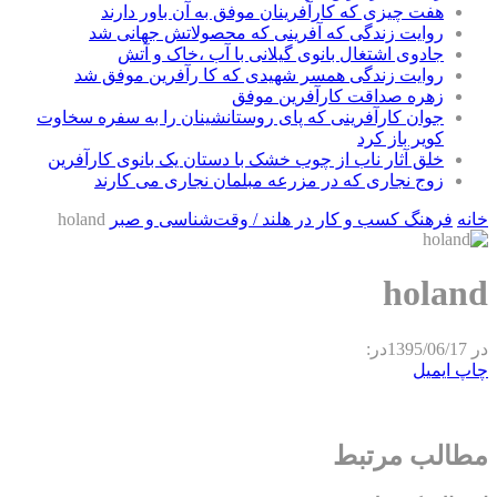
هفت چیزی که کارآفرینان موفق به آن باور دارند
روایت زندگی که آفرینی که محصولاتش جهانی شد
جادوی اشتغال بانوی گیلانی با آب ،خاک و آتش
روایت زندگی همسر شهیدی که کا رآفرین موفق شد
زهره صداقت کارآفرین موفق
جوان کارآفرینی که پای روستانشینان را به سفره سخاوت
کویر باز کرد
خلق آثار ناب از چوب خشک با دستان یک بانوی کارآفرین
زوج نجاری که در مزرعه مبلمان نجاری می کارند
خانه
فرهنگ کسب‌ و کار در هلند / وقت‌شناسی و صبر
holand
holand
در
1395/06/17
در:
چاپ
ایمیل
مطالب مرتبط