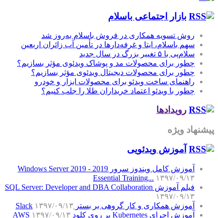
بازار اجتماعی باسلام
روش تسویه همکاری در فروش باسلام به‌روز شد
سهم باسلام، ایتا و غرفه‌دارها در تأمین آب زائران اربعین
سلام‌پی با ۵ تغییر بزرگ در سال جدید
چطور برای محصولات مد و پوشاک ویدئوی مؤثر بسازیم؟
چطور برای محصولات دیجیتال ویدئوی مؤثر بسازیم؟
راهنمای ساخت ویدئو برای محصولات ابزار و خودرو
چطور با ویدئو اعتماد خریداران طلا را جلب کنیم؟
رویدادها
پیشنهاد ویژه
آموزش‌ ویدئویی
آموزش کامل ویندوز سرور 2019 - Windows Server 2019
Essential Training...
۱۳۹۷/۰۹/۱۳
فیلم آموزش SQL Server: Developer and DBA Collaboration
۱۳۹۷/۰۹/۱۳
آموزش همکاری و کار گروهی بر بستر Slack
۱۳۹۷/۰۹/۱۳
آموزش اجرای Kubernetes بر روی کلود AWS
۱۳۹۷/۰۹/۱۳