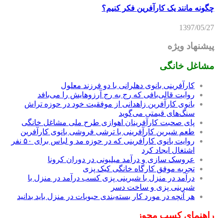
چگونه مانند یک کارآفرین فکر کنیم؟
1397/05/27
پیشنهاد ویژه
مشاغل خانگی
کارآفرینی بانوی دهلرانی با دو فرزند معلول
روایت قالی‌بافی که رج به رج آرزوهایش را می‌بافد
بانوی کارآفرین زاهدانی از موفقیت خود در حوزه تراش
سنگ‌های قیمتی می‌گوید
پای صحبت کارآفرینان اهوازی طرح ملی مشاغل خانگی
طعم شیرین کارآفرینی با ترشی فروشی بانوی کارآفرین
روایت بانوی کارآفرینی که در حوزه مد و لباس برای ۵۰ نفر
اشتغال ایجاد کرد
عروسک سازی و درآمد میلیونی در دوران کرونا
تجربه موفق کارگاه خانگی کیک پزی
درآمد در منزل با شیرینی پزی کسب درآمد در منزل با
شیرینی پزی و ساخت دسر
هر آنچه در مورد کار بسته‌بندی حبوبات در منزل باید بدانید
راهنمای کسب مجوز