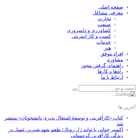
صفحه اصلی
معرفی مشاغل
تجارت
صنعت
كشاورزی و دامپروری
كسب و كار اينترنتی
خدمات
هنر
افراد موفق
مشاوره
راهنمای گرفتن مجوز
راه‌ها و كارها
ارتباط با ما
آخرین ها
کتاب «کارآفرینی و توسعۀ اشتغال پذیری دانشجویان» منتشر
شد
اکسیر جوانی با تولید ژل رویال/ طعم شهد شیرین عسل‌ در
زندگی کارآفرین کردستانی