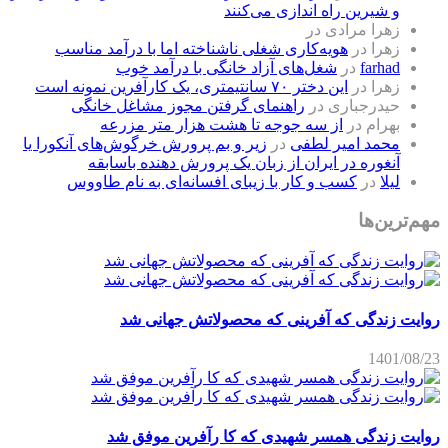
و شیرین راه اندازی می‌کنند
زهرا مرادی
در
زهرا
در
هویه‌کاری شغلی ناشناخته اما با درآمد مناسب
farhad
در
شغل‌های آزاد خانگی با درآمد خوب
زهرا
در
این دختر ۷۰ سانتیمتری، یک کارآفرین نمونه است
حیدرجباری
در
راهنمای گرفتن مجوز مشاغل خانگی
بهرام
در
از سه جوجه تا هشت هزار متر مزرعه
محمد امیر لطفی
در
زیر و بم پرورش خرگوش‌های آنکورا یا
آنغوره در ایران از زبان یک پرورش دهنده باسابقه
لیلا
در
کسب و کار با زیبای افسانه‌ای به نام طاووس
مهم‌ترین‌ها
روایت زندگی که آفرینی که محصولاتش جهانی شد
1401/08/23
روایت زندگی همسر شهیدی که کا رآفرین موفق شد