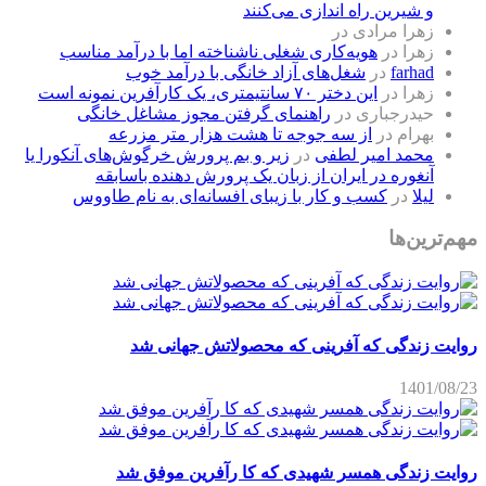
و شیرین راه اندازی می‌کنند
زهرا مرادی
در
زهرا
در
هویه‌کاری شغلی ناشناخته اما با درآمد مناسب
farhad
در
شغل‌های آزاد خانگی با درآمد خوب
زهرا
در
این دختر ۷۰ سانتیمتری، یک کارآفرین نمونه است
حیدرجباری
در
راهنمای گرفتن مجوز مشاغل خانگی
بهرام
در
از سه جوجه تا هشت هزار متر مزرعه
محمد امیر لطفی
در
زیر و بم پرورش خرگوش‌های آنکورا یا
آنغوره در ایران از زبان یک پرورش دهنده باسابقه
لیلا
در
کسب و کار با زیبای افسانه‌ای به نام طاووس
مهم‌ترین‌ها
روایت زندگی که آفرینی که محصولاتش جهانی شد
1401/08/23
روایت زندگی همسر شهیدی که کا رآفرین موفق شد