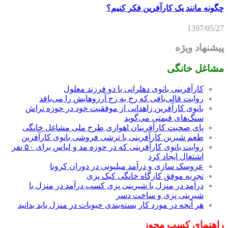
چگونه مانند یک کارآفرین فکر کنیم؟
1397/05/27
پیشنهاد ویژه
مشاغل خانگی
کارآفرینی بانوی دهلرانی با دو فرزند معلول
روایت قالی‌بافی که رج به رج آرزوهایش را می‌بافد
بانوی کارآفرین زاهدانی از موفقیت خود در حوزه تراش
سنگ‌های قیمتی می‌گوید
پای صحبت کارآفرینان اهوازی طرح ملی مشاغل خانگی
طعم شیرین کارآفرینی با ترشی فروشی بانوی کارآفرین
روایت بانوی کارآفرینی که در حوزه مد و لباس برای ۵۰ نفر
اشتغال ایجاد کرد
عروسک سازی و درآمد میلیونی در دوران کرونا
تجربه موفق کارگاه خانگی کیک پزی
درآمد در منزل با شیرینی پزی کسب درآمد در منزل با
شیرینی پزی و ساخت دسر
هر آنچه در مورد کار بسته‌بندی حبوبات در منزل باید بدانید
راهنمای کسب مجوز