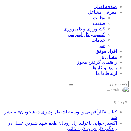
صفحه اصلی
معرفی مشاغل
تجارت
صنعت
كشاورزی و دامپروری
كسب و كار اينترنتی
خدمات
هنر
افراد موفق
مشاوره
راهنمای گرفتن مجوز
راه‌ها و كارها
ارتباط با ما
آخرین ها
کتاب «کارآفرینی و توسعۀ اشتغال پذیری دانشجویان» منتشر
شد
اکسیر جوانی با تولید ژل رویال/ طعم شهد شیرین عسل‌ در
زندگی کارآفرین کردستانی