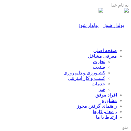
به نام خدا
صفحه اصلی
معرفی مشاغل
تجارت
صنعت
كشاورزی و دامپروری
كسب و كار اينترنتی
خدمات
هنر
افراد موفق
مشاوره
راهنمای گرفتن مجوز
راه‌ها و كارها
ارتباط با ما
منو