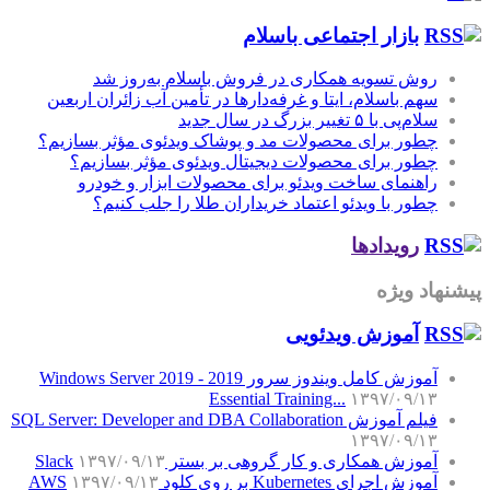
بازار اجتماعی باسلام
روش تسویه همکاری در فروش باسلام به‌روز شد
سهم باسلام، ایتا و غرفه‌دارها در تأمین آب زائران اربعین
سلام‌پی با ۵ تغییر بزرگ در سال جدید
چطور برای محصولات مد و پوشاک ویدئوی مؤثر بسازیم؟
چطور برای محصولات دیجیتال ویدئوی مؤثر بسازیم؟
راهنمای ساخت ویدئو برای محصولات ابزار و خودرو
چطور با ویدئو اعتماد خریداران طلا را جلب کنیم؟
رویدادها
پیشنهاد ویژه
آموزش‌ ویدئویی
آموزش کامل ویندوز سرور 2019 - Windows Server 2019
Essential Training...
۱۳۹۷/۰۹/۱۳
فیلم آموزش SQL Server: Developer and DBA Collaboration
۱۳۹۷/۰۹/۱۳
آموزش همکاری و کار گروهی بر بستر Slack
۱۳۹۷/۰۹/۱۳
آموزش اجرای Kubernetes بر روی کلود AWS
۱۳۹۷/۰۹/۱۳