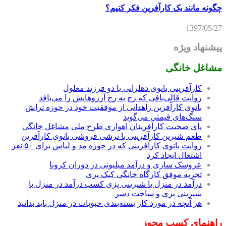
چگونه مانند یک کارآفرین فکر کنیم؟
1397/05/27
پیشنهاد ویژه
مشاغل خانگی
کارآفرینی بانوی دهلرانی با دو فرزند معلول
روایت قالی‌بافی که رج به رج آرزوهایش را می‌بافد
بانوی کارآفرین زاهدانی از موفقیت خود در حوزه تراش
سنگ‌های قیمتی می‌گوید
پای صحبت کارآفرینان اهوازی طرح ملی مشاغل خانگی
طعم شیرین کارآفرینی با ترشی فروشی بانوی کارآفرین
روایت بانوی کارآفرینی که در حوزه مد و لباس برای ۵۰ نفر
اشتغال ایجاد کرد
عروسک سازی و درآمد میلیونی در دوران کرونا
تجربه موفق کارگاه خانگی کیک پزی
درآمد در منزل با شیرینی پزی کسب درآمد در منزل با
شیرینی پزی و ساخت دسر
هر آنچه در مورد کار بسته‌بندی حبوبات در منزل باید بدانید
راهنمای کسب مجوز