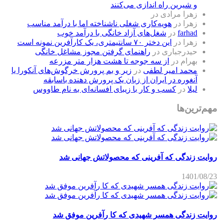
و شیرین راه اندازی می‌کنند
زهرا مرادی
در
زهرا
در
هویه‌کاری شغلی ناشناخته اما با درآمد مناسب
farhad
در
شغل‌های آزاد خانگی با درآمد خوب
زهرا
در
این دختر ۷۰ سانتیمتری، یک کارآفرین نمونه است
حیدرجباری
در
راهنمای گرفتن مجوز مشاغل خانگی
بهرام
در
از سه جوجه تا هشت هزار متر مزرعه
محمد امیر لطفی
در
زیر و بم پرورش خرگوش‌های آنکورا یا
آنغوره در ایران از زبان یک پرورش دهنده باسابقه
لیلا
در
کسب و کار با زیبای افسانه‌ای به نام طاووس
مهم‌ترین‌ها
روایت زندگی که آفرینی که محصولاتش جهانی شد
1401/08/23
روایت زندگی همسر شهیدی که کا رآفرین موفق شد