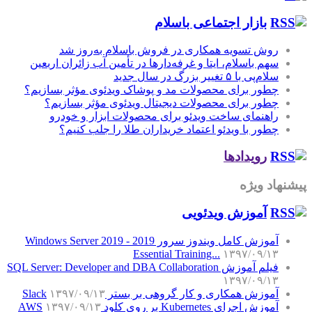
بازار اجتماعی باسلام
روش تسویه همکاری در فروش باسلام به‌روز شد
سهم باسلام، ایتا و غرفه‌دارها در تأمین آب زائران اربعین
سلام‌پی با ۵ تغییر بزرگ در سال جدید
چطور برای محصولات مد و پوشاک ویدئوی مؤثر بسازیم؟
چطور برای محصولات دیجیتال ویدئوی مؤثر بسازیم؟
راهنمای ساخت ویدئو برای محصولات ابزار و خودرو
چطور با ویدئو اعتماد خریداران طلا را جلب کنیم؟
رویدادها
پیشنهاد ویژه
آموزش‌ ویدئویی
آموزش کامل ویندوز سرور 2019 - Windows Server 2019
Essential Training...
۱۳۹۷/۰۹/۱۳
فیلم آموزش SQL Server: Developer and DBA Collaboration
۱۳۹۷/۰۹/۱۳
آموزش همکاری و کار گروهی بر بستر Slack
۱۳۹۷/۰۹/۱۳
آموزش اجرای Kubernetes بر روی کلود AWS
۱۳۹۷/۰۹/۱۳