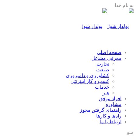
به نام خدا
صفحه اصلی
معرفی مشاغل
تجارت
صنعت
كشاورزی و دامپروری
كسب و كار اينترنتی
خدمات
هنر
افراد موفق
مشاوره
راهنمای گرفتن مجوز
راه‌ها و كارها
ارتباط با ما
منو