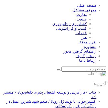
صفحه اصلی
معرفی مشاغل
تجارت
صنعت
كشاورزی و دامپروری
كسب و كار اينترنتی
خدمات
هنر
افراد موفق
مشاوره
راهنمای گرفتن مجوز
راه‌ها و كارها
ارتباط با ما
آخرین ها
کتاب «کارآفرینی و توسعۀ اشتغال پذیری دانشجویان» منتشر
شد
اکسیر جوانی با تولید ژل رویال/ طعم شهد شیرین عسل‌ در
زندگی کارآفرین کردستانی