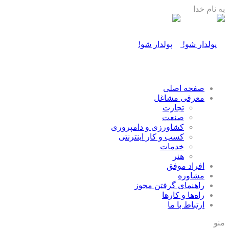
به نام خدا
صفحه اصلی
معرفی مشاغل
تجارت
صنعت
كشاورزی و دامپروری
كسب و كار اينترنتی
خدمات
هنر
افراد موفق
مشاوره
راهنمای گرفتن مجوز
راه‌ها و كارها
ارتباط با ما
منو