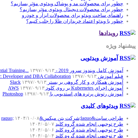
چطور برای محصولات مد و پوشاک ویدئوی مؤثر بسازیم؟
چطور برای محصولات دیجیتال ویدئوی مؤثر بسازیم؟
راهنمای ساخت ویدئو برای محصولات ابزار و خودرو
چطور با ویدئو اعتماد خریداران طلا را جلب کنیم؟
رویدادها
پیشنهاد ویژه
آموزش‌ ویدئویی
آموزش کامل ویندوز سرور 2019 - Windows Server 2019 Essential Training...
۱۳۹۷/۰۹/۱۳
فیلم آموزش SQL Server: Developer and DBA Collaboration
۱۳۹۷/۰۹/۱۳
آموزش همکاری و کار گروهی بر بستر Slack
۱۳۹۷/۰۹/۱۳
آموزش اجرای Kubernetes بر روی کلود AWS
۱۳۹۷/۰۹/۱۳
آموزش رتوش پرتره های استدیویی با Photoshop
۱۳۹۷/۰۹/۱۳
ویدئوهای کلیدی
طراحی سایت&laquo;شرکت بتن میکس&raquo;
۱۴۰۴/۱۰/۰۸
طرح توجیهی انجام شده گروه کلید
۱۴۰۴/۰۵/۰۷
طرح توجیهی انجام شده گروه کلید
۱۴۰۴/۰۵/۰۶
طرح توجیهی انجام شده گروه کلید
۱۴۰۴/۰۵/۰۴