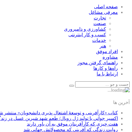
صفحه اصلی
معرفی مشاغل
تجارت
صنعت
كشاورزی و دامپروری
كسب و كار اينترنتی
خدمات
هنر
افراد موفق
مشاوره
راهنمای گرفتن مجوز
راه‌ها و كارها
ارتباط با ما
آخرین ها
کتاب «کارآفرینی و توسعۀ اشتغال پذیری دانشجویان» منتشر ش
اکسیر جوانی با تولید ژل رویال/ طعم شهد شیرین عسل‌ در زند
هفت چیزی که کارآفرینان موفق به آن باور دارند
روایت زندگی که آفرینی که محصولاتش جهانی شد