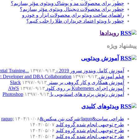
چطور برای محصولات مد و پوشاک ویدئوی مؤثر بسازیم؟
چطور برای محصولات دیجیتال ویدئوی مؤثر بسازیم؟
راهنمای ساخت ویدئو برای محصولات ابزار و خودرو
چطور با ویدئو اعتماد خریداران طلا را جلب کنیم؟
رویدادها
پیشنهاد ویژه
آموزش‌ ویدئویی
آموزش کامل ویندوز سرور 2019 - Windows Server 2019 Essential Training...
۱۳۹۷/۰۹/۱۳
فیلم آموزش SQL Server: Developer and DBA Collaboration
۱۳۹۷/۰۹/۱۳
آموزش همکاری و کار گروهی بر بستر Slack
۱۳۹۷/۰۹/۱۳
آموزش اجرای Kubernetes بر روی کلود AWS
۱۳۹۷/۰۹/۱۳
آموزش رتوش پرتره های استدیویی با Photoshop
۱۳۹۷/۰۹/۱۳
ویدئوهای کلیدی
طراحی سایت&laquo;شرکت بتن میکس&raquo;
۱۴۰۴/۱۰/۰۸
طرح توجیهی انجام شده گروه کلید
۱۴۰۴/۰۵/۰۷
طرح توجیهی انجام شده گروه کلید
۱۴۰۴/۰۵/۰۶
طرح توجیهی انجام شده گروه کلید
۱۴۰۴/۰۵/۰۴