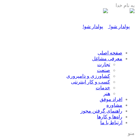
به نام خدا
صفحه اصلی
معرفی مشاغل
تجارت
صنعت
كشاورزی و دامپروری
كسب و كار اينترنتی
خدمات
هنر
افراد موفق
مشاوره
راهنمای گرفتن مجوز
راه‌ها و كارها
ارتباط با ما
منو