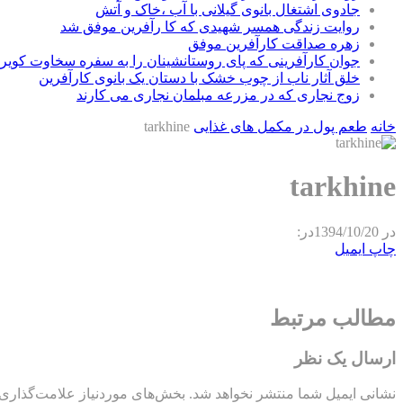
جادوی اشتغال بانوی گیلانی با آب ،خاک و آتش
روایت زندگی همسر شهیدی که کا رآفرین موفق شد
زهره صداقت کارآفرین موفق
جوان کارآفرینی که پای روستانشینان را به سفره سخاوت کویر ب
خلق آثار ناب از چوب خشک با دستان یک بانوی کارآفرین
زوج نجاری که در مزرعه مبلمان نجاری می کارند
خانه
طعم پول در مکمل های غذایی
tarkhine
tarkhine
در
1394/10/20
در:
چاپ
ایمیل
مطالب مرتبط
ارسال یک نظر
نشانی ایمیل شما منتشر نخواهد شد.
بخش‌های موردنیاز علامت‌گذاری 