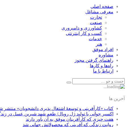
صفحه اصلی
معرفی مشاغل
تجارت
صنعت
كشاورزی و دامپروری
كسب و كار اينترنتی
خدمات
هنر
افراد موفق
مشاوره
راهنمای گرفتن مجوز
راه‌ها و كارها
ارتباط با ما
آخرین ها
کتاب «کارآفرینی و توسعۀ اشتغال پذیری دانشجویان» منتشر ش
اکسیر جوانی با تولید ژل رویال/ طعم شهد شیرین عسل‌ در زند
هفت چیزی که کارآفرینان موفق به آن باور دارند
روایت زندگی که آفرینی که محصولاتش جهانی شد