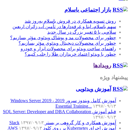
بازار اجتماعی باسلام
روش تسویه همکاری در فروش باسلام به‌روز شد
سهم باسلام، ایتا و غرفه‌دارها در تأمین آب زائران اربعین
سلام‌پی با ۵ تغییر بزرگ در سال جدید
چطور برای محصولات مد و پوشاک ویدئوی مؤثر بسازیم؟
چطور برای محصولات دیجیتال ویدئوی مؤثر بسازیم؟
راهنمای ساخت ویدئو برای محصولات ابزار و خودرو
چطور با ویدئو اعتماد خریداران طلا را جلب کنیم؟
رویدادها
پیشنهاد ویژه
آموزش‌ ویدئویی
آموزش کامل ویندوز سرور 2019 - Windows Server 2019
Essential Training...
۱۳۹۷/۰۹/۱۳
فیلم آموزش SQL Server: Developer and DBA Collaboration
۱۳۹۷/۰۹/۱۳
آموزش همکاری و کار گروهی بر بستر Slack
۱۳۹۷/۰۹/۱۳
آموزش اجرای Kubernetes بر روی کلود AWS
۱۳۹۷/۰۹/۱۳