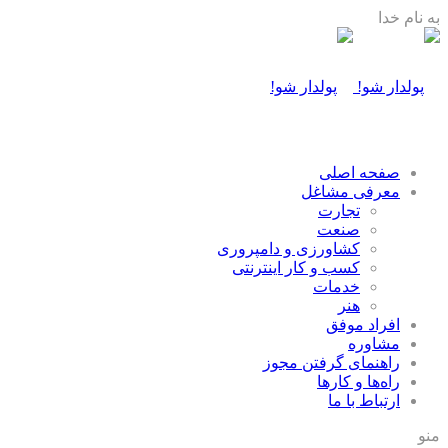
به نام خدا
صفحه اصلی
معرفی مشاغل
تجارت
صنعت
كشاورزی و دامپروری
كسب و كار اينترنتی
خدمات
هنر
افراد موفق
مشاوره
راهنمای گرفتن مجوز
راه‌ها و كارها
ارتباط با ما
منو