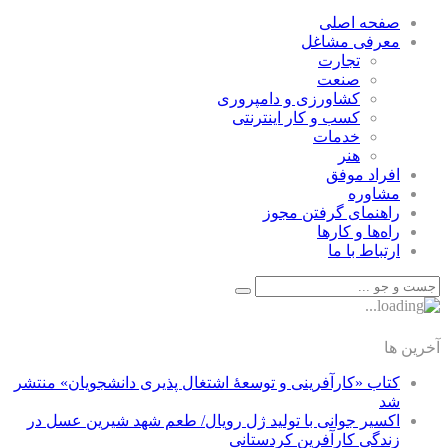
صفحه اصلی
معرفی مشاغل
تجارت
صنعت
كشاورزی و دامپروری
كسب و كار اينترنتی
خدمات
هنر
افراد موفق
مشاوره
راهنمای گرفتن مجوز
راه‌ها و كارها
ارتباط با ما
آخرین ها
کتاب «کارآفرینی و توسعۀ اشتغال پذیری دانشجویان» منتشر
شد
اکسیر جوانی با تولید ژل رویال/ طعم شهد شیرین عسل‌ در
زندگی کارآفرین کردستانی