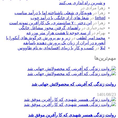
و شیرین راه اندازی می‌کنند
زهرا مرادی
در
زهرا
در
هویه‌کاری شغلی ناشناخته اما با درآمد مناسب
farhad
در
شغل‌های آزاد خانگی با درآمد خوب
زهرا
در
این دختر ۷۰ سانتیمتری، یک کارآفرین نمونه است
حیدرجباری
در
راهنمای گرفتن مجوز مشاغل خانگی
بهرام
در
از سه جوجه تا هشت هزار متر مزرعه
محمد امیر لطفی
در
زیر و بم پرورش خرگوش‌های آنکورا یا
آنغوره در ایران از زبان یک پرورش دهنده باسابقه
لیلا
در
کسب و کار با زیبای افسانه‌ای به نام طاووس
مهم‌ترین‌ها
روایت زندگی که آفرینی که محصولاتش جهانی شد
1401/08/23
روایت زندگی همسر شهیدی که کا رآفرین موفق شد