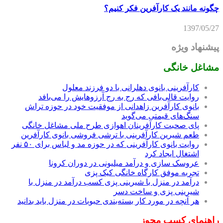
چگونه مانند یک کارآفرین فکر کنیم؟
1397/05/27
پیشنهاد ویژه
مشاغل خانگی
کارآفرینی بانوی دهلرانی با دو فرزند معلول
روایت قالی‌بافی که رج به رج آرزوهایش را می‌بافد
بانوی کارآفرین زاهدانی از موفقیت خود در حوزه تراش
سنگ‌های قیمتی می‌گوید
پای صحبت کارآفرینان اهوازی طرح ملی مشاغل خانگی
طعم شیرین کارآفرینی با ترشی فروشی بانوی کارآفرین
روایت بانوی کارآفرینی که در حوزه مد و لباس برای ۵۰ نفر
اشتغال ایجاد کرد
عروسک سازی و درآمد میلیونی در دوران کرونا
تجربه موفق کارگاه خانگی کیک پزی
درآمد در منزل با شیرینی پزی کسب درآمد در منزل با
شیرینی پزی و ساخت دسر
هر آنچه در مورد کار بسته‌بندی حبوبات در منزل باید بدانید
راهنمای کسب مجوز