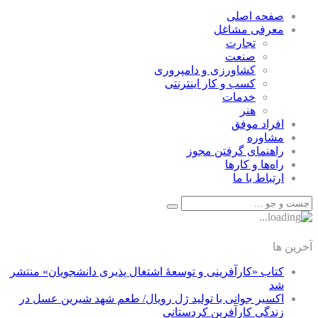
صفحه اصلی
معرفی مشاغل
تجارت
صنعت
كشاورزی و دامپروری
كسب و كار اينترنتی
خدمات
هنر
افراد موفق
مشاوره
راهنمای گرفتن مجوز
راه‌ها و كارها
ارتباط با ما
آخرین ها
کتاب «کارآفرینی و توسعۀ اشتغال پذیری دانشجویان» منتشر
شد
اکسیر جوانی با تولید ژل رویال/ طعم شهد شیرین عسل‌ در
زندگی کارآفرین کردستانی