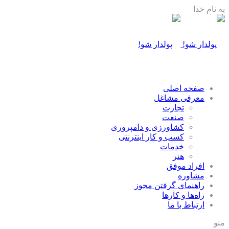
به نام خدا
صفحه اصلی
معرفی مشاغل
تجارت
صنعت
كشاورزی و دامپروری
كسب و كار اينترنتی
خدمات
هنر
افراد موفق
مشاوره
راهنمای گرفتن مجوز
راه‌ها و كارها
ارتباط با ما
منو