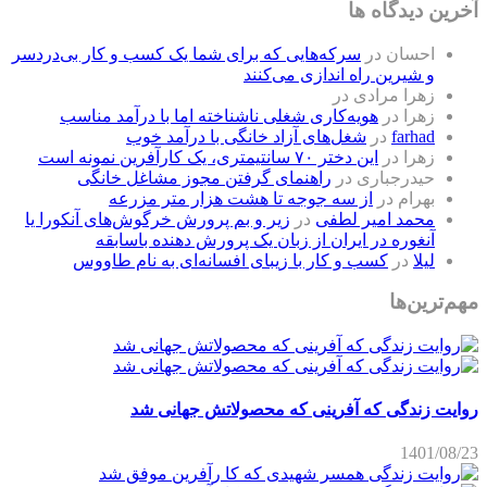
آخرین دیدگاه ها
احسان
در
سرکه‌هایی که برای شما یک کسب و کار بی‌دردسر
و شیرین راه اندازی می‌کنند
زهرا مرادی
در
زهرا
در
هویه‌کاری شغلی ناشناخته اما با درآمد مناسب
farhad
در
شغل‌های آزاد خانگی با درآمد خوب
زهرا
در
این دختر ۷۰ سانتیمتری، یک کارآفرین نمونه است
حیدرجباری
در
راهنمای گرفتن مجوز مشاغل خانگی
بهرام
در
از سه جوجه تا هشت هزار متر مزرعه
محمد امیر لطفی
در
زیر و بم پرورش خرگوش‌های آنکورا یا
آنغوره در ایران از زبان یک پرورش دهنده باسابقه
لیلا
در
کسب و کار با زیبای افسانه‌ای به نام طاووس
مهم‌ترین‌ها
روایت زندگی که آفرینی که محصولاتش جهانی شد
1401/08/23