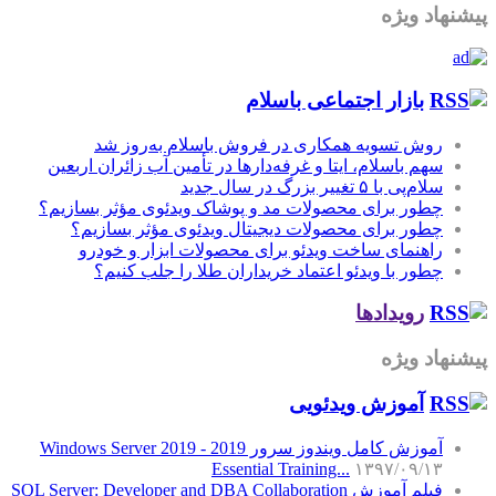
پیشنهاد ویژه
بازار اجتماعی باسلام
روش تسویه همکاری در فروش باسلام به‌روز شد
سهم باسلام، ایتا و غرفه‌دارها در تأمین آب زائران اربعین
سلام‌پی با ۵ تغییر بزرگ در سال جدید
چطور برای محصولات مد و پوشاک ویدئوی مؤثر بسازیم؟
چطور برای محصولات دیجیتال ویدئوی مؤثر بسازیم؟
راهنمای ساخت ویدئو برای محصولات ابزار و خودرو
چطور با ویدئو اعتماد خریداران طلا را جلب کنیم؟
رویدادها
پیشنهاد ویژه
آموزش‌ ویدئویی
آموزش کامل ویندوز سرور 2019 - Windows Server 2019
Essential Training...
۱۳۹۷/۰۹/۱۳
فیلم آموزش SQL Server: Developer and DBA Collaboration