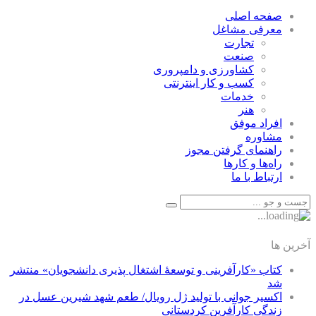
صفحه اصلی
معرفی مشاغل
تجارت
صنعت
كشاورزی و دامپروری
كسب و كار اينترنتی
خدمات
هنر
افراد موفق
مشاوره
راهنمای گرفتن مجوز
راه‌ها و كارها
ارتباط با ما
آخرین ها
کتاب «کارآفرینی و توسعۀ اشتغال پذیری دانشجویان» منتشر
شد
اکسیر جوانی با تولید ژل رویال/ طعم شهد شیرین عسل‌ در
زندگی کارآفرین کردستانی