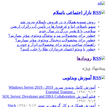
بازار اجتماعی باسلام
روش تسویه همکاری در فروش باسلام به‌روز شد
سهم باسلام، ایتا و غرفه‌دارها در تأمین آب زائران اربعین
سلام‌پی با ۵ تغییر بزرگ در سال جدید
چطور برای محصولات مد و پوشاک ویدئوی مؤثر بسازیم؟
چطور برای محصولات دیجیتال ویدئوی مؤثر بسازیم؟
راهنمای ساخت ویدئو برای محصولات ابزار و خودرو
چطور با ویدئو اعتماد خریداران طلا را جلب کنیم؟
رویدادها
پیشنهاد ویژه
آموزش‌ ویدئویی
آموزش کامل ویندوز سرور 2019 - Windows Server 2019
Essential Training...
۱۳۹۷/۰۹/۱۳
فیلم آموزش SQL Server: Developer and DBA Collaboration
۱۳۹۷/۰۹/۱۳
آموزش همکاری و کار گروهی بر بستر Slack
۱۳۹۷/۰۹/۱۳