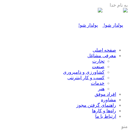
به نام خدا
صفحه اصلی
معرفی مشاغل
تجارت
صنعت
كشاورزی و دامپروری
كسب و كار اينترنتی
خدمات
هنر
افراد موفق
مشاوره
راهنمای گرفتن مجوز
راه‌ها و كارها
ارتباط با ما
منو