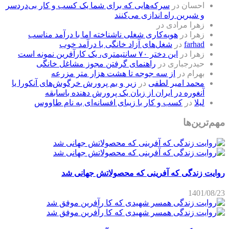
احسان
در
سرکه‌هایی که برای شما یک کسب و کار بی‌دردسر
و شیرین راه اندازی می‌کنند
زهرا مرادی
در
زهرا
در
هویه‌کاری شغلی ناشناخته اما با درآمد مناسب
farhad
در
شغل‌های آزاد خانگی با درآمد خوب
زهرا
در
این دختر ۷۰ سانتیمتری، یک کارآفرین نمونه است
حیدرجباری
در
راهنمای گرفتن مجوز مشاغل خانگی
بهرام
در
از سه جوجه تا هشت هزار متر مزرعه
محمد امیر لطفی
در
زیر و بم پرورش خرگوش‌های آنکورا یا
آنغوره در ایران از زبان یک پرورش دهنده باسابقه
لیلا
در
کسب و کار با زیبای افسانه‌ای به نام طاووس
مهم‌ترین‌ها
روایت زندگی که آفرینی که محصولاتش جهانی شد
1401/08/23