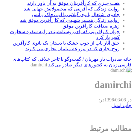
هفت چیزی که کارآفرینان موفق به آن باور دارند
روایت زندگی که آفرینی که محصولاتش جهانی شد
جادوی اشتغال بانوی گیلانی با آب ،خاک و آتش
روایت زندگی همسر شهیدی که کا رآفرین موفق شد
زهره صداقت کارآفرین موفق
جوان کارآفرینی که پای روستانشینان را به سفره سخاوت
کویر باز کرد
خلق آثار ناب از چوب خشک با دستان یک بانوی کارآفرین
زوج نجاری که در مزرعه مبلمان نجاری می کارند
خانه
صادرات یار مهربان / گفت‌و‌گو با تاجر خلاقی که کتاب‌های
فارسی‌زبان به کشورهای دیگر صادر می‌کند
damirchi
damirchi
در
1396/03/08
در:
چاپ
ایمیل
مطالب مرتبط