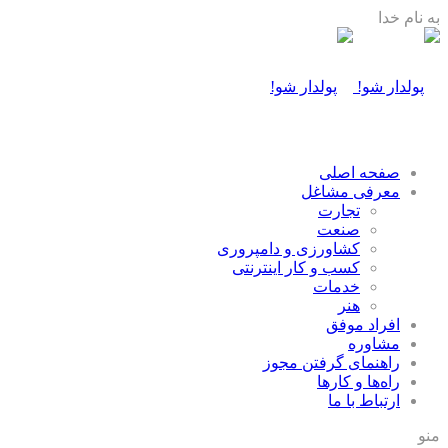
به نام خدا
صفحه اصلی
معرفی مشاغل
تجارت
صنعت
كشاورزی و دامپروری
كسب و كار اينترنتی
خدمات
هنر
افراد موفق
مشاوره
راهنمای گرفتن مجوز
راه‌ها و كارها
ارتباط با ما
منو