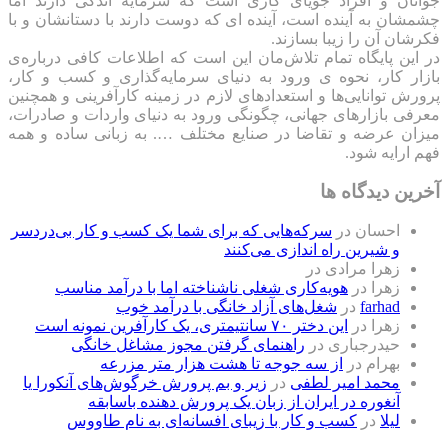
جوانان و افراد جویای کاری است که سرمایه اندکی دارند اما
چشمشان به آینده است، آینده ای که دوست دارند با دستانشان و با
فکرشان آن را زیبا بسازند.
در این پایگاه تمام تلاش‌مان این است که ‌اطلاعات کافی درباره‌ی
بازار کار، نحوه ی ورود به دنیای سرمایه‌گذاری و کسب و کار،
پرورش توانایی‌ها و استعدادهای لازم در زمینه کارآفرینی و همچنین
معرفی بازارهای جهانی، چگونگی ورود به دنیای واردات و صادرات،
میزان عرضه و تقاضا در صنایع مختلف …. به زبانی ساده و همه
فهم ارایه شود.
آخرین دیدگاه ها
احسان
در
سرکه‌هایی که برای شما یک کسب و کار بی‌دردسر
و شیرین راه اندازی می‌کنند
زهرا مرادی
در
زهرا
در
هویه‌کاری شغلی ناشناخته اما با درآمد مناسب
farhad
در
شغل‌های آزاد خانگی با درآمد خوب
زهرا
در
این دختر ۷۰ سانتیمتری، یک کارآفرین نمونه است
حیدرجباری
در
راهنمای گرفتن مجوز مشاغل خانگی
بهرام
در
از سه جوجه تا هشت هزار متر مزرعه
محمد امیر لطفی
در
زیر و بم پرورش خرگوش‌های آنکورا یا
آنغوره در ایران از زبان یک پرورش دهنده باسابقه
لیلا
در
کسب و کار با زیبای افسانه‌ای به نام طاووس