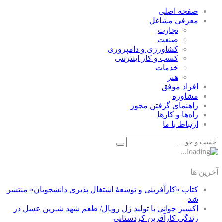
صفحه اصلی
معرفی مشاغل
تجارت
صنعت
كشاورزی و دامپروری
كسب و كار اينترنتی
خدمات
هنر
افراد موفق
مشاوره
راهنمای گرفتن مجوز
راه‌ها و كارها
ارتباط با ما
آخرین ها
کتاب «کارآفرینی و توسعۀ اشتغال پذیری دانشجویان» منتشر
شد
اکسیر جوانی با تولید ژل رویال/ طعم شهد شیرین عسل‌ در
زندگی کارآفرین کردستانی