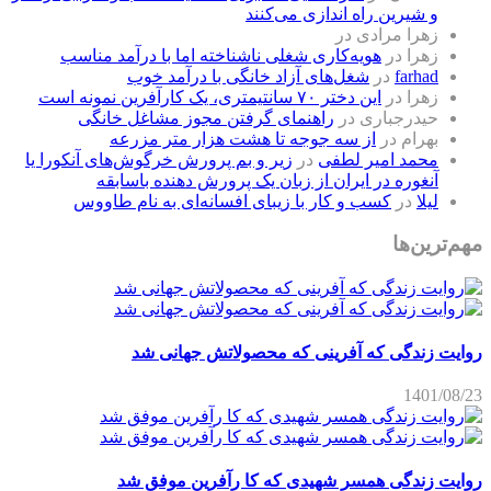
و شیرین راه اندازی می‌کنند
زهرا مرادی
در
زهرا
در
هویه‌کاری شغلی ناشناخته اما با درآمد مناسب
farhad
در
شغل‌های آزاد خانگی با درآمد خوب
زهرا
در
این دختر ۷۰ سانتیمتری، یک کارآفرین نمونه است
حیدرجباری
در
راهنمای گرفتن مجوز مشاغل خانگی
بهرام
در
از سه جوجه تا هشت هزار متر مزرعه
محمد امیر لطفی
در
زیر و بم پرورش خرگوش‌های آنکورا یا
آنغوره در ایران از زبان یک پرورش دهنده باسابقه
لیلا
در
کسب و کار با زیبای افسانه‌ای به نام طاووس
مهم‌ترین‌ها
روایت زندگی که آفرینی که محصولاتش جهانی شد
1401/08/23
روایت زندگی همسر شهیدی که کا رآفرین موفق شد