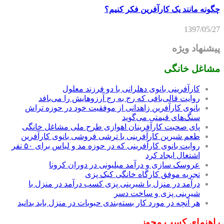
چگونه مانند یک کارآفرین فکر کنیم؟
1397/05/27
پیشنهاد ویژه
مشاغل خانگی
کارآفرینی بانوی دهلرانی با دو فرزند معلول
روایت قالی‌بافی که رج به رج آرزوهایش را می‌بافد
بانوی کارآفرین زاهدانی از موفقیت خود در حوزه تراش
سنگ‌های قیمتی می‌گوید
پای صحبت کارآفرینان اهوازی طرح ملی مشاغل خانگی
طعم شیرین کارآفرینی با ترشی فروشی بانوی کارآفرین
روایت بانوی کارآفرینی که در حوزه مد و لباس برای ۵۰ نفر
اشتغال ایجاد کرد
عروسک سازی و درآمد میلیونی در دوران کرونا
تجربه موفق کارگاه خانگی کیک پزی
درآمد در منزل با شیرینی پزی کسب درآمد در منزل با
شیرینی پزی و ساخت دسر
هر آنچه در مورد کار بسته‌بندی حبوبات در منزل باید بدانید
راهنمای کسب مجوز