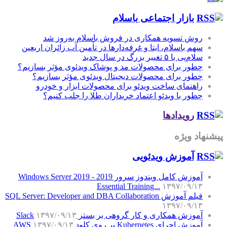
بازار اجتماعی باسلام
روش تسویه همکاری در فروش باسلام به‌روز شد
سهم باسلام، ایتا و غرفه‌دارها در تأمین آب زائران اربعین
سلام‌پی با ۵ تغییر بزرگ در سال جدید
چطور برای محصولات مد و پوشاک ویدئوی مؤثر بسازیم؟
چطور برای محصولات دیجیتال ویدئوی مؤثر بسازیم؟
راهنمای ساخت ویدئو برای محصولات ابزار و خودرو
چطور با ویدئو اعتماد خریداران طلا را جلب کنیم؟
رویدادها
پیشنهاد ویژه
آموزش‌ ویدئویی
آموزش کامل ویندوز سرور 2019 - Windows Server 2019
Essential Training...
۱۳۹۷/۰۹/۱۳
فیلم آموزش SQL Server: Developer and DBA Collaboration
۱۳۹۷/۰۹/۱۳
آموزش همکاری و کار گروهی بر بستر Slack
۱۳۹۷/۰۹/۱۳
آموزش اجرای Kubernetes بر روی کلود AWS
۱۳۹۷/۰۹/۱۳