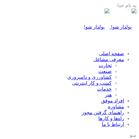
به نام خدا
صفحه اصلی
معرفی مشاغل
تجارت
صنعت
كشاورزی و دامپروری
كسب و كار اينترنتی
خدمات
هنر
افراد موفق
مشاوره
راهنمای گرفتن مجوز
راه‌ها و كارها
ارتباط با ما
منو