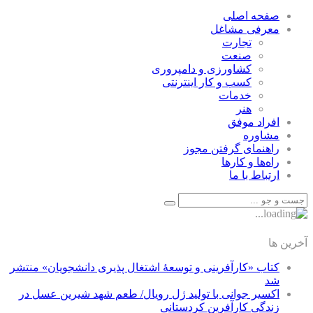
صفحه اصلی
معرفی مشاغل
تجارت
صنعت
كشاورزی و دامپروری
كسب و كار اينترنتی
خدمات
هنر
افراد موفق
مشاوره
راهنمای گرفتن مجوز
راه‌ها و كارها
ارتباط با ما
آخرین ها
کتاب «کارآفرینی و توسعۀ اشتغال پذیری دانشجویان» منتشر
شد
اکسیر جوانی با تولید ژل رویال/ طعم شهد شیرین عسل‌ در
زندگی کارآفرین کردستانی