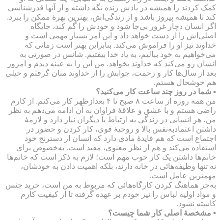
کمک کردند را همیشه در یادش زنده نگه داشته و از آنها قدرشناسی
کند تا همیشه پیروز باشد و از زندگی‌اش، بهترین بهرهٔ ممکن را ببرد.
اگر انسان دچار غرور بی‌جا شود و خودش را گم کند، جایگاه
اصلی‌اش را از دست خواهد داد و این امر بسیار مهمی است و
خداوند نیز او را فراموش می‌کند. بنابراین بهتر است زمانی که
می‌خواهیم به خود ببالیم، به یاد خدا بیفتیم. شانس در صورتی به
انسان رو می‌کند که خداوند بخواهد. من این را به عینه دیدم و امروز
بعد از سال‌ها کار و زحمت، جوابش را از خداوند منان گرفتم و خیلی
هم خوشحال هستم.
▪ شما در روز چند ساعت کار می‌کنید؟
من همه روزه از ساعت ۸ صبح تا ۴ بعدازظهر کار می‌کنم. از کارم
راضی هستم و با عشق و علاقهٔ فراوان به آن ادامه می‌دهم به نظر
من، هر انسانی در زندگی به ارتباط با دیگران نیاز دارد و لازمهٔ
داشتن اعتمادبه‌نفس بالا و روحیهٔ قوی، کار کردن و حضور در
اجتماع است که هم فایدهٔ مادی دارد که انسان از دسترنج خود
استفاده می‌کند و هم از نظر معنوی، مفید است. به‌خصوص برای
خانم‌ها داشتن یک کار خوب مهم است؛ لازم به ذکر است که خانم‌ها
نه تنها وظیفه‌هائی در خانه دارند، بلکه اهمیت دادن به خودشان،
مهمترین عامل است.
به‌جز هماهنگ کردن کارگاه‌هائی که مربوط به من است، خرید جنس
و مواد اولیه لباس را نیز خودم بر عهده گرفته تا از کیفیت کارم
کاسته نشود.
▪ مشخصهٔ اصلی کار شما چیست؟