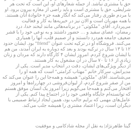
حق با مشتری نباشد. از جمله شعارهای او، این است که تحت هر
شرایطی، حق با مشتری است و باید راضی از مغازه بیرون برود. او
با مردم طوری رفتار می‌کند که انگار همه جزء خانوادهٔ آنان هستند.
با همه مهربان است و الان نیز در خیریه‌ها به کار و فعالیت
می‌پردازد. آقای ”ملکوتی“ در برنامه‌هائی مانند لبخند خدا، درد
رمضان، عصای سفید و … حضور داشتند و به نوعی خود را با قشر
ضعیف جامعه هم‌درد دانستند و از صمیم قلب، آنها را همیاری
می‌کنند. فروشگاه او در ترکیه تحت عنوان ”friend“ بود. ایشان حدود
۱۲ تا ۱۳ سال در ترکیه بودند و بعد که دوباره به ایران آمدند، من هم
با ایشان شروع کردم. امروز ایشان ۴ کارگاه دارند که مردان و زنان
زیادی از ۱۶ تا ۷۰ سال در آن مشغول به کار هستند.
از دیگر ویژگی‌های ایشان، دقت در انتخاب مدیر است. یکی از
مدیرانش، سرکار خانم ”مهتاب کرامتی“ است که همه او را
می‌شناسند. آقای ”ملکوتی“ همیشه و همه‌جا این را عنوان می‌کند که
من از صفر شروع کردم، از لیوان‌فروشی در چهارراه‌ها و امروز
افتخار می‌کنم و همه‌جا می‌گویم زیرا امروز یک انسان موفق هستم
که توانسته‌ام جایگاه واقعی خود را در اجتماع پیدا کنم. یکی از
عامل‌های مهمی که برایم جالب بود، همین ایجاد ارتباط صمیمی با
دیگران است، زیرا اعتماد مشتری را همیشه جلب می‌کند.
گیتا طاهرنژاد| به نقل از مجله شادکامی و موفقیت