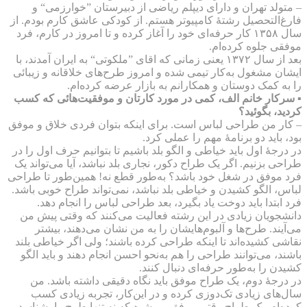
– متولد تهران و دارای دیپلم ریاضی از دبیرستان ”خوارزمی“ و
فارغ‌التحصیل رشتهٔ کامپیوتر هستم. از کودکی عاشق کارم بودم. از
سال ۱۳۵۸ کار حرفه‌ای خود را آغاز کرده و تا امروز در کارم، فرد
موفقی جلوه کرده‌ام.
بعد از سال ۱۳۷۲ یعنی زمانی که اقای ”ملکوتی“ به ایران آمدند، با
ایشان مشغول به‌کار تیمی شده و امروز طرح‌های خلاقانه و زیبائی
را به کمک دوستان و همکارانم به بازار عرضه کرده‌ام.
▪ سرکار خانم الف، کمی در مورد کارتان و موفقیت‌هائی که کسب
کردید، بگوئید؟
– کار من طراحی لباس است. برای اینکه بتوان فردی خلاق و موفق
بود، باید دو برنامهٔ مهم را عملی کرد.
در درجهٔ اول باید خیاطی و الگو بلد باشیم تا بتوانیم حرف اول را در
طراحی بزنیم. اگر یک طراح دکور، نجاری بلد نباشد، آیا می‌تواند یک
فرد موفق در شغل خود باشد؟ به‌طور قطع نه! همین‌طور تا طراحی
لباس، الگو کشیدن و خیاطی بلد نباشد، نمی‌تواند طراح خوبی باشد.
فرد ابتدا باید دوخت یاد بگیرد، بعد طراحی لباس را انجام دهد.
دانشجویان زیادی در این رشته فعالیت می‌کنند که وقتی پیش من
می‌آیند. طرح‌ها و آلبوم‌هایشان را به من نشان می‌دهند، بیشتر
نقاشی کشیده‌اند تا اینکه طراحی کرده باشند؛ ولی اگر خیاطی بلند
باشند، می‌توانند طراحی را هم به‌نحو احسن انجام دهند و باید الگو
کشیدن را به‌طور حرفه‌ای دنبال کنند.
در درجهٔ دوم، یک طراح موفق باید نگاه دقیقی داشته باشد. من
سال‌های زیادی تک‌دوزی کرده و در این‌کار، تجربه زیادی کسب
کرده‌ام. یک طراح وقتی موفق می‌شود که نه تنها طرح را بشناسد و