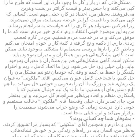
– مشکل‌هائی که در بازار کار ما وجود دارد، این است که طرح ما را
کپی می‌کنند و با جنس بدتر و قیمت گرانتر در پشت ویترین
می‌فروشند. به‌نظر من، اعتقاد در کار، خیلی مهم است. کسانی که
کپی می‌کنند و با قیمت گرانتر عرضه می‌نمایند، موفق نمی‌شوند،
زیرا هرکس نمی‌تواند هر کاری را که خواست، به سرانجام برساند.
من به این موضوع خیلی اعتقاد دارم، دعای خیر مردم است که ما را
موفق می‌کند و ما در خدمت مردم هستیم. من در کارم تعصب
زیادی دارم. از دکمه و نخ گرفته تا کلیهٔ کار را خودم امتحان می‌کنم
و باطن کار را بارها بررسی می‌نمایم تا مشکلی به‌وجود نیاید. ممکن
است گاهی مشکل‌هائی هم بین همکاران و مدیران به‌وجود بیاید.
ممکن است گاهی مشکل‌هائی هم بین همکاران و مدیران به‌وجود
بیاید، ولی خیلی زود حل می‌شود، زیرا ما اتحاد کامل داریم و احترام
یکدیگر را حفظ می‌کنیم و وقتی‌که خودمان نتوانیم مشکل‌مان را
حل کنیم، با شجاعت کامل عنوان می‌کنیم. آقای ”ملکوتی“ به‌عنوان
یک ریش‌سفید و بزرگ ما، آن را به‌خوبی و خوشی حل می‌کند. ما هم
تابع دستورهای او هستیم. ما مانند یک تیم فوتبال هستیم که با
پاسکاری منظم و اتحاد بی‌نظیر سرانجام گل می‌زنیم و این به‌نظر
من، جای تقدیر دارد. خیلی وقت‌ها آقای ”ملکوتی“ دخالت مستقیم و
خوبی دارد. درست زمانی که وضع خراب می‌شود، صمیمیت را
برقرار می‌کند و این، خیلی به‌جا است.
▪ مشوقان شما چه کسانی بودند؟
– پدر و مادرم و همچنین آقای ”ملکوتی“ که بسیار مرا تشویق کردند.
به‌نظر من، انسان باید در راه‌های زندگی برای خودش نشانه‌هائی
گذاشته باشد و اینکه در راه رسیدن به کامیابی، چه کسانی به او