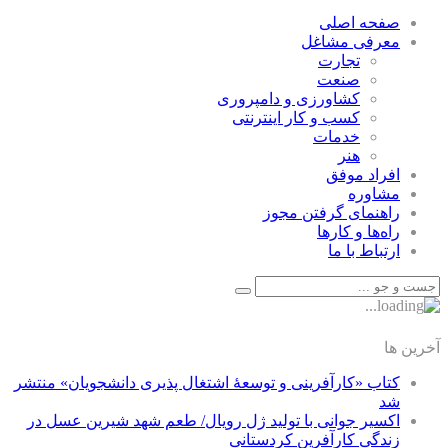
صفحه اصلی
معرفی مشاغل
تجارت
صنعت
كشاورزی و دامپروری
كسب و كار اينترنتی
خدمات
هنر
افراد موفق
مشاوره
راهنمای گرفتن مجوز
راه‌ها و كارها
ارتباط با ما
آخرین ها
کتاب «کارآفرینی و توسعۀ اشتغال پذیری دانشجویان» منتشر
شد
اکسیر جوانی با تولید ژل رویال/ طعم شهد شیرین عسل‌ در
زندگی کارآفرین کردستانی