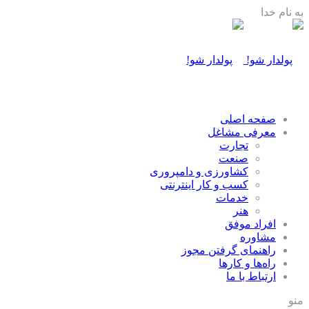
به نام خدا
صفحه اصلی
معرفی مشاغل
تجارت
صنعت
كشاورزی و دامپروری
كسب و كار اينترنتی
خدمات
هنر
افراد موفق
مشاوره
راهنمای گرفتن مجوز
راه‌ها و كارها
ارتباط با ما
منو