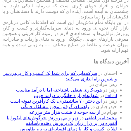
در مرحله اول معرفی مشاغل مختلف و همچنین اشتغال‌زایی برای
جوانان و افراد جویای کاری است که سرمایه اندکی دارند اما
چشمشان به آینده است، آینده ای که دوست دارند با دستانشان و با
فکرشان آن را زیبا بسازند.
در این پایگاه تمام تلاش‌مان این است که ‌اطلاعات کافی درباره‌ی
بازار کار، نحوه ی ورود به دنیای سرمایه‌گذاری و کسب و کار،
پرورش توانایی‌ها و استعدادهای لازم در زمینه کارآفرینی و همچنین
معرفی بازارهای جهانی، چگونگی ورود به دنیای واردات و صادرات،
میزان عرضه و تقاضا در صنایع مختلف …. به زبانی ساده و همه
فهم ارایه شود.
آخرین دیدگاه ها
احسان
در
سرکه‌هایی که برای شما یک کسب و کار بی‌دردسر
و شیرین راه اندازی می‌کنند
زهرا مرادی
در
زهرا
در
هویه‌کاری شغلی ناشناخته اما با درآمد مناسب
farhad
در
شغل‌های آزاد خانگی با درآمد خوب
زهرا
در
این دختر ۷۰ سانتیمتری، یک کارآفرین نمونه است
حیدرجباری
در
راهنمای گرفتن مجوز مشاغل خانگی
بهرام
در
از سه جوجه تا هشت هزار متر مزرعه
محمد امیر لطفی
در
زیر و بم پرورش خرگوش‌های آنکورا یا
آنغوره در ایران از زبان یک پرورش دهنده باسابقه
لیلا
در
کسب و کار با زیبای افسانه‌ای به نام طاووس