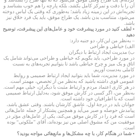
آن را با دقت و تمرکز کامل بکشد، بلکه پارچه را هم خوب بشناسد و
تجربه‌اش در این زمینه زیاد باشد؛ به‌طوری که وقتی یک لباس دوخته
می‌شود، متناسب بدن باشد. یک طراح موفق، باید یک فرد خلاق نیز
باشد.
▪ لطف کنید در مورد پیشرفت خود و عامل‌های این پیشرفت، توضیح
دهید
– به‌نظر من این‌کار، دو جنبه دارد:
الف) خیاطی و طراحی
ب) مدیریت ایجاد ارتباط با دیگران
در مورد طراحی، باید بگویم که خیاطی و طراحی می‌تواند شامل یک
اتاق و یک میز و چرخ خیاطی باشد تا بتوانیم تجربه‌های به نسبت
کاملی به‌دست آوریم.
در مورد مدیریت، شما باید بتوانید ایجاد ارتباط صمیمی و روابط
عمومی قوی داشته باشید که به‌نظر من از تخصص، مهمتر است.
در هر کاری اعتماد مردم و ارتباط مثبت با دیگران، خیلی مهم است.
به‌نظر من، اگر کسی در کارش موفق شود، به‌دلیل ارتباط صمیمی
است که با اطرافیان خود داشته است.
جوانان باید در درجه‌ٔ اول، عاشق کارشان باشند. وقتی عشق باشد،
پیامدش حوصله و صبر می‌آید و همچنین پشتکار از جمله عامل‌هائی
است که فرد را در کارش موفق می‌کند، یکی از عامل‌های مؤثر در
موفقیت من که مشوق اصلی من نیز بوده‌اند، آقای ”ملکوتی“ بوده
است.
▪ شما در هنگام کار، با چه مشکل‌ها و مانع‌هائی مواجه بودید؟