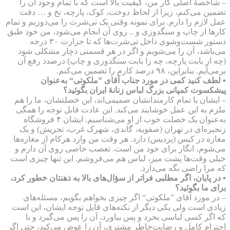
– شاخصهٔ اصلی کار من، کیفیت بالا است که با تمام وجود آن را
تضمین می‌کنم، زیرا از لحاظ دوخت، کوک، پارچه، نخ و … دقت
عمل لازم را دارم. برای نمونه وقتی یک تی‌شرت را می‌دوزیم و تمام
کارها از چاپ و سنگدوزی و .. روی آن انجام می‌شود، من خود طبق
دستور شست‌وشوی داخل تی‌شرت‌ها که تا حرارت ۳۰ درجه
می‌باشد، آن را می‌شویم و اگر در هر قسمتی دچار مشکلی شود
(چه از بابت پارچه، چه زا بابت سنگدوزی و چاپ) درصدد رفع آن
برمی‌آیم. بنابراین، ۹۸ درصد کارم را تضمین می‌کنم.
▪ لطف کنید کمی در مورد جناب آقای ”ملکوتی“ به‌عنوان
پیشکسوت کمپانی بزرگ لباس زنانهٔ ایران بگوئید؟
– ایشان با تمام کارمندانشان صمیمی‌اند، این خصلتشان، ما را هم
ملزم به این عمل خوشایند می‌کند. این عادت قابل توجه را همگی
به‌عنوان یک خصلت خوب از او می‌شناسیم. ایشان ۴ فروشگاه
زنجیره‌ای در تهران (صفویه، گاندی، شهرک غرب، تجریش) و یک
مغازه در کیس (پردیس) دارد. هر وقت من وارد هرکام از مغازه‌ها
می‌شوم، انگار برای خود من است. تعصب خاصی روی آن دارم و
خیلی وقت‌ها پشت میز، لباس هم می‌فروشم. این تنها چیزی است
که مرا راضی نگه می‌دارد.
▪ در پایان، اگر مطلبی فراتر از سؤال‌های بالا به ذهنتان خطور کرد،
برای ما بگوئید؟
– در مورد آقای ”ملکوتی“ اگر چیزی بخواهم بگویم، مسئله‌های
زیادی است ولی یکی دیگر از نکته‌های قابل توجه ایشان، این است
که اگر کسی لباسی بخرد و پس بیاورد، آن را پس می‌گیرد و با
احترام کامل و رضایت‌خاطر مشتری، آن را عوض می‌کند، حتی اگر