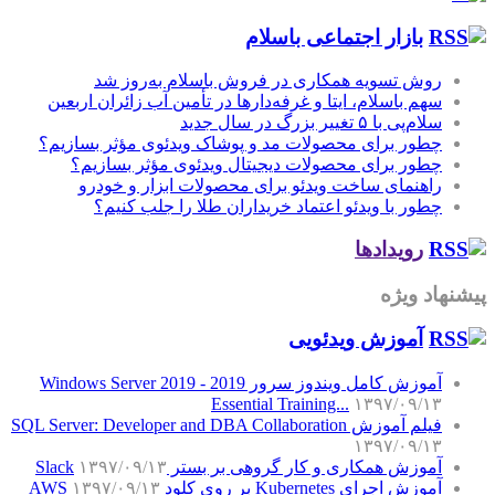
بازار اجتماعی باسلام
روش تسویه همکاری در فروش باسلام به‌روز شد
سهم باسلام، ایتا و غرفه‌دارها در تأمین آب زائران اربعین
سلام‌پی با ۵ تغییر بزرگ در سال جدید
چطور برای محصولات مد و پوشاک ویدئوی مؤثر بسازیم؟
چطور برای محصولات دیجیتال ویدئوی مؤثر بسازیم؟
راهنمای ساخت ویدئو برای محصولات ابزار و خودرو
چطور با ویدئو اعتماد خریداران طلا را جلب کنیم؟
رویدادها
پیشنهاد ویژه
آموزش‌ ویدئویی
آموزش کامل ویندوز سرور 2019 - Windows Server 2019
Essential Training...
۱۳۹۷/۰۹/۱۳
فیلم آموزش SQL Server: Developer and DBA Collaboration
۱۳۹۷/۰۹/۱۳
آموزش همکاری و کار گروهی بر بستر Slack
۱۳۹۷/۰۹/۱۳
آموزش اجرای Kubernetes بر روی کلود AWS
۱۳۹۷/۰۹/۱۳