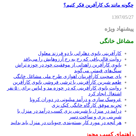
چگونه مانند یک کارآفرین فکر کنیم؟
1397/05/27
پیشنهاد ویژه
مشاغل خانگی
کارآفرینی بانوی دهلرانی با دو فرزند معلول
روایت قالی‌بافی که رج به رج آرزوهایش را می‌بافد
بانوی کارآفرین زاهدانی از موفقیت خود در حوزه تراش
سنگ‌های قیمتی می‌گوید
پای صحبت کارآفرینان اهوازی طرح ملی مشاغل خانگی
طعم شیرین کارآفرینی با ترشی فروشی بانوی کارآفرین
روایت بانوی کارآفرینی که در حوزه مد و لباس برای ۵۰ نفر
اشتغال ایجاد کرد
عروسک سازی و درآمد میلیونی در دوران کرونا
تجربه موفق کارگاه خانگی کیک پزی
درآمد در منزل با شیرینی پزی کسب درآمد در منزل با
شیرینی پزی و ساخت دسر
هر آنچه در مورد کار بسته‌بندی حبوبات در منزل باید بدانید
راهنمای کسب مجوز