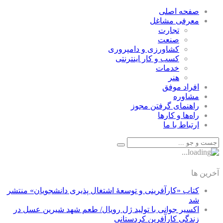
صفحه اصلی
معرفی مشاغل
تجارت
صنعت
كشاورزی و دامپروری
كسب و كار اينترنتی
خدمات
هنر
افراد موفق
مشاوره
راهنمای گرفتن مجوز
راه‌ها و كارها
ارتباط با ما
آخرین ها
کتاب «کارآفرینی و توسعۀ اشتغال پذیری دانشجویان» منتشر
شد
اکسیر جوانی با تولید ژل رویال/ طعم شهد شیرین عسل‌ در
زندگی کارآفرین کردستانی