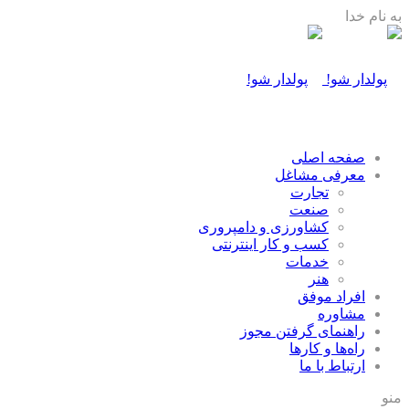
به نام خدا
صفحه اصلی
معرفی مشاغل
تجارت
صنعت
كشاورزی و دامپروری
كسب و كار اينترنتی
خدمات
هنر
افراد موفق
مشاوره
راهنمای گرفتن مجوز
راه‌ها و كارها
ارتباط با ما
منو