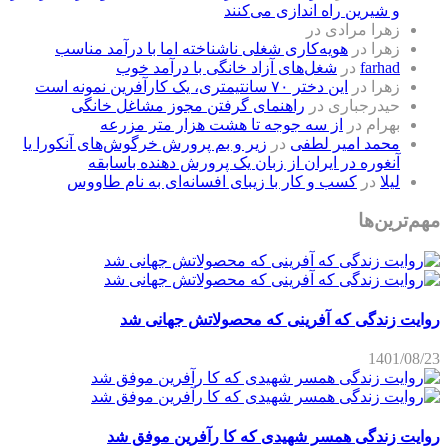
و شیرین راه اندازی می‌کنند
زهرا مرادی
در
زهرا
در
هویه‌کاری شغلی ناشناخته اما با درآمد مناسب
farhad
در
شغل‌های آزاد خانگی با درآمد خوب
زهرا
در
این دختر ۷۰ سانتیمتری، یک کارآفرین نمونه است
حیدرجباری
در
راهنمای گرفتن مجوز مشاغل خانگی
بهرام
در
از سه جوجه تا هشت هزار متر مزرعه
محمد امیر لطفی
در
زیر و بم پرورش خرگوش‌های آنکورا یا
آنغوره در ایران از زبان یک پرورش دهنده باسابقه
لیلا
در
کسب و کار با زیبای افسانه‌ای به نام طاووس
مهم‌ترین‌ها
روایت زندگی که آفرینی که محصولاتش جهانی شد
1401/08/23
روایت زندگی همسر شهیدی که کا رآفرین موفق شد