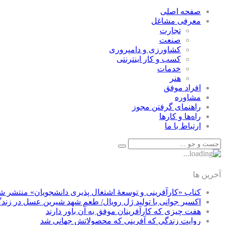
صفحه اصلی
معرفی مشاغل
تجارت
صنعت
كشاورزی و دامپروری
كسب و كار اينترنتی
خدمات
هنر
افراد موفق
مشاوره
راهنمای گرفتن مجوز
راه‌ها و كارها
ارتباط با ما
آخرین ها
کتاب «کارآفرینی و توسعۀ اشتغال پذیری دانشجویان» منتشر ش
اکسیر جوانی با تولید ژل رویال/ طعم شهد شیرین عسل‌ در زند
هفت چیزی که کارآفرینان موفق به آن باور دارند
روایت زندگی که آفرینی که محصولاتش جهانی شد