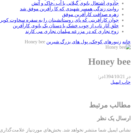
جادوی اشتغال بانوی گیلانی با آب ،خاک و آتش
روایت زندگی همسر شهیدی که کا رآفرین موفق شد
زهره صداقت کارآفرین موفق
جوان کارآفرینی که پای روستانشینان را به سفره سخاوت کویر ب
خلق آثار ناب از چوب خشک با دستان یک بانوی کارآفرین
زوج نجاری که در مزرعه مبلمان نجاری می کارند
خانه
زنبورهای کوچک، پول های بزرگ شیرین
Honey bee
Honey bee
در
1394/10/21
در:
چاپ
ایمیل
مطالب مرتبط
ارسال یک نظر
نشانی ایمیل شما منتشر نخواهد شد.
بخش‌های موردنیاز علامت‌گذاری 