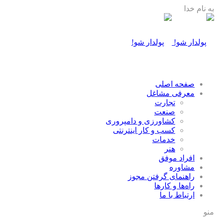
به نام خدا
صفحه اصلی
معرفی مشاغل
تجارت
صنعت
كشاورزی و دامپروری
كسب و كار اينترنتی
خدمات
هنر
افراد موفق
مشاوره
راهنمای گرفتن مجوز
راه‌ها و كارها
ارتباط با ما
منو