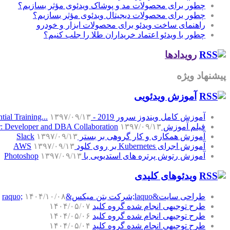
چطور برای محصولات مد و پوشاک ویدئوی مؤثر بسازیم؟
چطور برای محصولات دیجیتال ویدئوی مؤثر بسازیم؟
راهنمای ساخت ویدئو برای محصولات ابزار و خودرو
چطور با ویدئو اعتماد خریداران طلا را جلب کنیم؟
رویدادها
پیشنهاد ویژه
آموزش‌ ویدئویی
آموزش کامل ویندوز سرور 2019 - Windows Server 2019 Essential Training...
۱۳۹۷/۰۹/۱۳
فیلم آموزش SQL Server: Developer and DBA Collaboration
۱۳۹۷/۰۹/۱۳
آموزش همکاری و کار گروهی بر بستر Slack
۱۳۹۷/۰۹/۱۳
آموزش اجرای Kubernetes بر روی کلود AWS
۱۳۹۷/۰۹/۱۳
آموزش رتوش پرتره های استدیویی با Photoshop
۱۳۹۷/۰۹/۱۳
ویدئوهای کلیدی
طراحی سایت&laquo;شرکت بتن میکس&raquo;
۱۴۰۴/۱۰/۰۸
طرح توجیهی انجام شده گروه کلید
۱۴۰۴/۰۵/۰۷
طرح توجیهی انجام شده گروه کلید
۱۴۰۴/۰۵/۰۶
طرح توجیهی انجام شده گروه کلید
۱۴۰۴/۰۵/۰۴