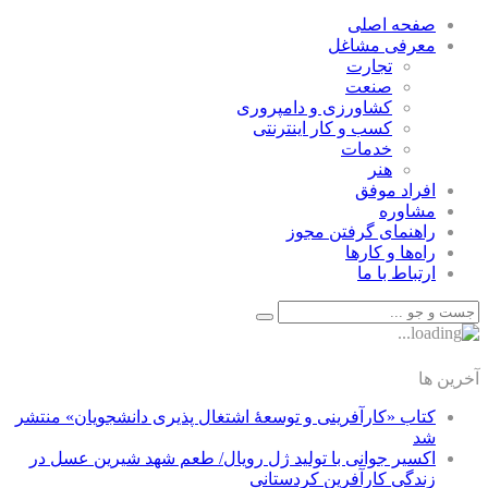
صفحه اصلی
معرفی مشاغل
تجارت
صنعت
كشاورزی و دامپروری
كسب و كار اينترنتی
خدمات
هنر
افراد موفق
مشاوره
راهنمای گرفتن مجوز
راه‌ها و كارها
ارتباط با ما
آخرین ها
کتاب «کارآفرینی و توسعۀ اشتغال پذیری دانشجویان» منتشر
شد
اکسیر جوانی با تولید ژل رویال/ طعم شهد شیرین عسل‌ در
زندگی کارآفرین کردستانی