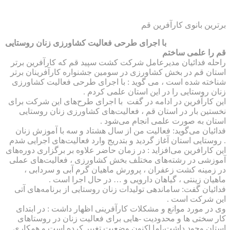
برترین بانوی کارآفرین قم
با اجرای طرحی فعالیت کشاورزی زنان روستایی
قم را علمی ساختم
راحله فدائیان مدیرعامل شرکت کشت سپید قم که کارآفرین برتر
استان قم در بخش کشاورزی در سومین جشنواره کارآفرینان برتر
شناخته شده است ، می گوید : با اجرای طرحی فعالیت کشاورزی
زنان روستایی را در این استان علمی کردم .
این کارآفرین در ادامه در گفت با اجرای طرح‌های این شرکت برای
نخستین بار در استان قم ، فعالیت‌های کشاورزی زنان روستایی
استان به صورت علمی انجام می‌شود .
فدائیان می‌گوید: فعالیت من از سال ‪ هشتاد و سه با آموزش زنان
روستایی استان آغاز گردید و بتدریج وارد فعالیت‌های اجرایی شدم .
این کارافرین می‌افزاید : در زمان حاضر علاوه بر برگزاری دوره‌های
آموزشی در رشته‌های مختلف بخش کشاورزی ، فعالیت‌های عملی
در زمینه کشت زعفران ، پرورش ماهیان گرم آبی و سردابی ،
ماهیان زینتی ، گیاهان دارویی و … در حال اجرا است .
فدائیان گفت: ساماندهی تولیدات زنان روستایی از برنامه‌های آتی
این شرکت است .
وی در مورد موانع و مشکلات کارآفرینی اظهار داشت : در ابتدای
کار سختی ها و محدودیت -هایی برای فعالیت زنان در روستاهای
استان وجود داشت،اما اکنون وضعیت تغییر کرده است و همکاری