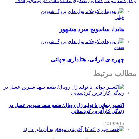
و كار
کسب و کار
کشاورزی
کندوی عسل
گیاهان دارویی
مجوز
هدف
قبلی
هایدا، ساندویچ سرد مشهور
بعدی
چهره ی ایرانی، هتلداری جهانی
مطالب مرتبط
اکسیر جوانی با تولید ژل رویال/ طعم شهد شیرین عسل‌ در
زندگی کارآفرین کردستانی
1401/09/15