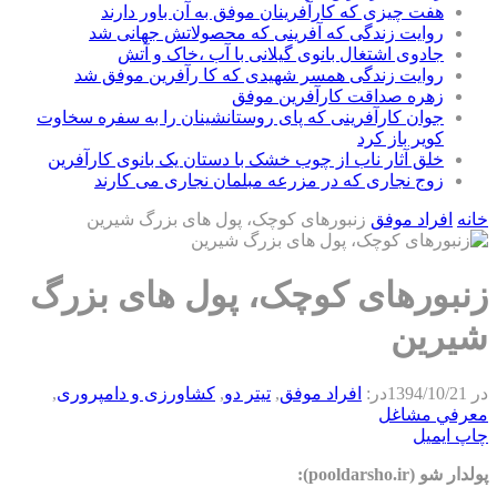
هفت چیزی که کارآفرینان موفق به آن باور دارند
روایت زندگی که آفرینی که محصولاتش جهانی شد
جادوی اشتغال بانوی گیلانی با آب ،خاک و آتش
روایت زندگی همسر شهیدی که کا رآفرین موفق شد
زهره صداقت کارآفرین موفق
جوان کارآفرینی که پای روستانشینان را به سفره سخاوت
کویر باز کرد
خلق آثار ناب از چوب خشک با دستان یک بانوی کارآفرین
زوج نجاری که در مزرعه مبلمان نجاری می کارند
خانه
افراد موفق
زنبورهای کوچک، پول های بزرگ شیرین
زنبورهای کوچک، پول های بزرگ
شیرین
در
1394/10/21
در:
افراد موفق
,
تیتر دو
,
كشاورزی و دامپروری
,
معرفي مشاغل
چاپ
ایمیل
پولدار شو (pooldarsho.ir):