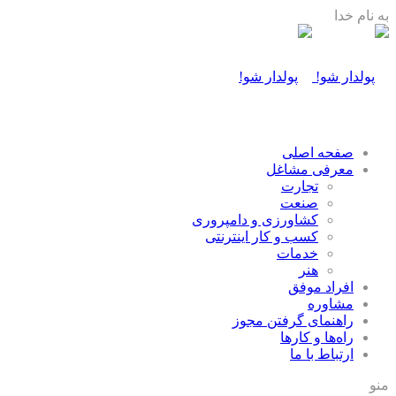
به نام خدا
صفحه اصلی
معرفی مشاغل
تجارت
صنعت
كشاورزی و دامپروری
كسب و كار اينترنتی
خدمات
هنر
افراد موفق
مشاوره
راهنمای گرفتن مجوز
راه‌ها و كارها
ارتباط با ما
منو