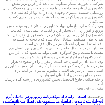
شرکت با شوراها بسیار مطلوب می‌باشد کارآفرین برتر بخش
کشاورزی استان قم ادامه داد: با توجه به اینکه برای محصولات زنان
روستایی همیشه مشتری وجود دارد ، درآمد انها از فعالیت های
کشاورزی بهبود پیدا کرده است ، اما شرکت درآمد زیادی کسب
نمی‌کند .
وی از کمک‌های سازمان جهاد کشاورزی استان قم به ویژه بخش
ترویج و امور زنان آن تشکر کرد و گفت: با علمی شدن فعالیت
کشاورزی زنان روستایی استان قم در مجموع برای حدود ‪ دویست
نفر به طور مستقیم اشتغال ایجاد شده که با توجه به گسترش
فعالیت‌ها ، میزان اشتغال نیز در حال افزایش است .
بیست تا بیست و پنج کیلوگرم عسل تولید می‌شود که با افزایش
تعداد کندوها میزان تولید عسل رو به افزایش خواهد بود .
وی ادامه داد: در استان قم کشت زعفران را در سطح ‪ ده هزار
مترمربع آغاز کردم که با توجه به نظر کارشناسان بخش کشاورزی
استان مبنی بر شرابط اقلیمی مطلوب می‌توان در آینده برای
صادرات این محصول از استان امیدوار بود .
راحله فدائیان فارغ التحصیل بخش کشاورزی در رشته گیاه پزشکی
است .
منبع : creativity.ir
برچسب‌ها:
اشتغال زایی
افراد موفق
برنامه ریزی
پرورش ماهیان گرم
آبی
پولدار شو
توسعه
جوان
دامداری
درآمد
شت زعفران
فعالیت زنان
قم
كسب