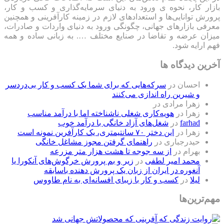
بازار کار، نحوه ی ورود به دنیای سرمایه‌گذاری و کسب و کار،
پرورش توانایی‌ها و استعدادهای لازم در زمینه کارآفرینی و همچنین
معرفی بازارهای جهانی، چگونگی ورود به دنیای واردات و صادرات،
میزان عرضه و تقاضا در صنایع مختلف …. به زبانی ساده و همه
فهم ارایه شود.
آخرین دیدگاه ها
احسان
در
سرکه‌هایی که برای شما یک کسب و کار بی‌دردسر
و شیرین راه اندازی می‌کنند
زهرا مرادی
در
زهرا
در
هویه‌کاری شغلی ناشناخته اما با درآمد مناسب
farhad
در
شغل‌های آزاد خانگی با درآمد خوب
زهرا
در
این دختر ۷۰ سانتیمتری، یک کارآفرین نمونه است
حیدرجباری
در
راهنمای گرفتن مجوز مشاغل خانگی
بهرام
در
از سه جوجه تا هشت هزار متر مزرعه
محمد امیر لطفی
در
زیر و بم پرورش خرگوش‌های آنکورا یا
آنغوره در ایران از زبان یک پرورش دهنده باسابقه
لیلا
در
کسب و کار با زیبای افسانه‌ای به نام طاووس
مهم‌ترین‌ها