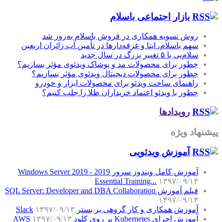
بازار اجتماعی باسلام
روش تسویه همکاری در فروش باسلام به‌روز شد
سهم باسلام، ایتا و غرفه‌دارها در تأمین آب زائران اربعین
سلام‌پی با ۵ تغییر بزرگ در سال جدید
چطور برای محصولات مد و پوشاک ویدئوی مؤثر بسازیم؟
چطور برای محصولات دیجیتال ویدئوی مؤثر بسازیم؟
راهنمای ساخت ویدئو برای محصولات ابزار و خودرو
چطور با ویدئو اعتماد خریداران طلا را جلب کنیم؟
رویدادها
پیشنهاد ویژه
آموزش‌ ویدئویی
آموزش کامل ویندوز سرور 2019 - Windows Server 2019
Essential Training...
۱۳۹۷/۰۹/۱۳
فیلم آموزش SQL Server: Developer and DBA Collaboration
۱۳۹۷/۰۹/۱۳
آموزش همکاری و کار گروهی بر بستر Slack
۱۳۹۷/۰۹/۱۳
آموزش اجرای Kubernetes بر روی کلود AWS
۱۳۹۷/۰۹/۱۳