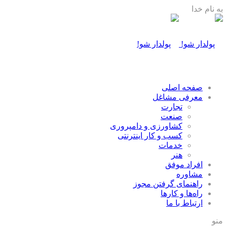
به نام خدا
صفحه اصلی
معرفی مشاغل
تجارت
صنعت
كشاورزی و دامپروری
كسب و كار اينترنتی
خدمات
هنر
افراد موفق
مشاوره
راهنمای گرفتن مجوز
راه‌ها و كارها
ارتباط با ما
منو