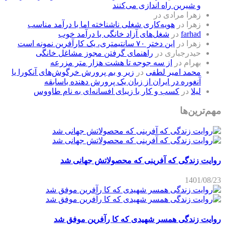
و شیرین راه اندازی می‌کنند
زهرا مرادی
در
زهرا
در
هویه‌کاری شغلی ناشناخته اما با درآمد مناسب
farhad
در
شغل‌های آزاد خانگی با درآمد خوب
زهرا
در
این دختر ۷۰ سانتیمتری، یک کارآفرین نمونه است
حیدرجباری
در
راهنمای گرفتن مجوز مشاغل خانگی
بهرام
در
از سه جوجه تا هشت هزار متر مزرعه
محمد امیر لطفی
در
زیر و بم پرورش خرگوش‌های آنکورا یا
آنغوره در ایران از زبان یک پرورش دهنده باسابقه
لیلا
در
کسب و کار با زیبای افسانه‌ای به نام طاووس
مهم‌ترین‌ها
روایت زندگی که آفرینی که محصولاتش جهانی شد
1401/08/23
روایت زندگی همسر شهیدی که کا رآفرین موفق شد