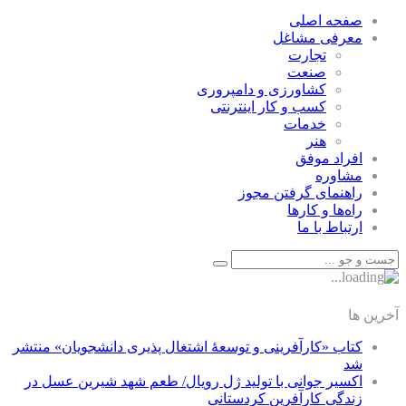
صفحه اصلی
معرفی مشاغل
تجارت
صنعت
كشاورزی و دامپروری
كسب و كار اينترنتی
خدمات
هنر
افراد موفق
مشاوره
راهنمای گرفتن مجوز
راه‌ها و كارها
ارتباط با ما
آخرین ها
کتاب «کارآفرینی و توسعۀ اشتغال پذیری دانشجویان» منتشر
شد
اکسیر جوانی با تولید ژل رویال/ طعم شهد شیرین عسل‌ در
زندگی کارآفرین کردستانی