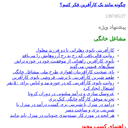
چگونه مانند یک کارآفرین فکر کنیم؟
1397/05/27
پیشنهاد ویژه
مشاغل خانگی
کارآفرینی بانوی دهلرانی با دو فرزند معلول
روایت قالی‌بافی که رج به رج آرزوهایش را می‌بافد
بانوی کارآفرین زاهدانی از موفقیت خود در حوزه تراش
سنگ‌های قیمتی می‌گوید
پای صحبت کارآفرینان اهوازی طرح ملی مشاغل خانگی
طعم شیرین کارآفرینی با ترشی فروشی بانوی کارآفرین
روایت بانوی کارآفرینی که در حوزه مد و لباس برای ۵۰ نفر
اشتغال ایجاد کرد
عروسک سازی و درآمد میلیونی در دوران کرونا
تجربه موفق کارگاه خانگی کیک پزی
درآمد در منزل با شیرینی پزی کسب درآمد در منزل با
شیرینی پزی و ساخت دسر
هر آنچه در مورد کار بسته‌بندی حبوبات در منزل باید بدانید
راهنمای کسب مجوز