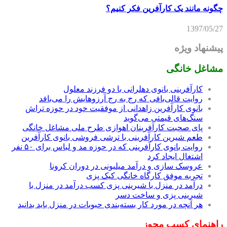
چگونه مانند یک کارآفرین فکر کنیم؟
1397/05/27
پیشنهاد ویژه
مشاغل خانگی
کارآفرینی بانوی دهلرانی با دو فرزند معلول
روایت قالی‌بافی که رج به رج آرزوهایش را می‌بافد
بانوی کارآفرین زاهدانی از موفقیت خود در حوزه تراش
سنگ‌های قیمتی می‌گوید
پای صحبت کارآفرینان اهوازی طرح ملی مشاغل خانگی
طعم شیرین کارآفرینی با ترشی فروشی بانوی کارآفرین
روایت بانوی کارآفرینی که در حوزه مد و لباس برای ۵۰ نفر
اشتغال ایجاد کرد
عروسک سازی و درآمد میلیونی در دوران کرونا
تجربه موفق کارگاه خانگی کیک پزی
درآمد در منزل با شیرینی پزی کسب درآمد در منزل با
شیرینی پزی و ساخت دسر
هر آنچه در مورد کار بسته‌بندی حبوبات در منزل باید بدانید
راهنمای کسب مجوز