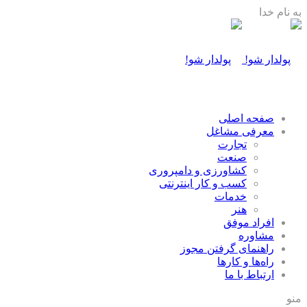
به نام خدا
صفحه اصلی
معرفی مشاغل
تجارت
صنعت
كشاورزی و دامپروری
كسب و كار اينترنتی
خدمات
هنر
افراد موفق
مشاوره
راهنمای گرفتن مجوز
راه‌ها و كارها
ارتباط با ما
منو