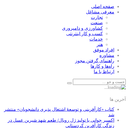
صفحه اصلی
معرفی مشاغل
تجارت
صنعت
كشاورزی و دامپروری
كسب و كار اينترنتی
خدمات
هنر
افراد موفق
مشاوره
راهنمای گرفتن مجوز
راه‌ها و كارها
ارتباط با ما
آخرین ها
کتاب «کارآفرینی و توسعۀ اشتغال پذیری دانشجویان» منتشر
شد
اکسیر جوانی با تولید ژل رویال/ طعم شهد شیرین عسل‌ در
زندگی کارآفرین کردستانی