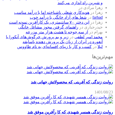
و شیرین راه اندازی می‌کنند
زهرا مرادی
در
زهرا
در
هویه‌کاری شغلی ناشناخته اما با درآمد مناسب
farhad
در
شغل‌های آزاد خانگی با درآمد خوب
زهرا
در
این دختر ۷۰ سانتیمتری، یک کارآفرین نمونه است
حیدرجباری
در
راهنمای گرفتن مجوز مشاغل خانگی
بهرام
در
از سه جوجه تا هشت هزار متر مزرعه
محمد امیر لطفی
در
زیر و بم پرورش خرگوش‌های آنکورا یا
آنغوره در ایران از زبان یک پرورش دهنده باسابقه
لیلا
در
کسب و کار با زیبای افسانه‌ای به نام طاووس
مهم‌ترین‌ها
روایت زندگی که آفرینی که محصولاتش جهانی شد
1401/08/23
روایت زندگی همسر شهیدی که کا رآفرین موفق شد