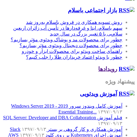
بازار اجتماعی باسلام
روش تسویه همکاری در فروش باسلام به‌روز شد
سهم باسلام، ایتا و غرفه‌دارها در تأمین آب زائران اربعین
سلام‌پی با ۵ تغییر بزرگ در سال جدید
چطور برای محصولات مد و پوشاک ویدئوی مؤثر بسازیم؟
چطور برای محصولات دیجیتال ویدئوی مؤثر بسازیم؟
راهنمای ساخت ویدئو برای محصولات ابزار و خودرو
چطور با ویدئو اعتماد خریداران طلا را جلب کنیم؟
رویدادها
پیشنهاد ویژه
آموزش‌ ویدئویی
آموزش کامل ویندوز سرور 2019 - Windows Server 2019
Essential Training...
۱۳۹۷/۰۹/۱۳
فیلم آموزش SQL Server: Developer and DBA Collaboration
۱۳۹۷/۰۹/۱۳
آموزش همکاری و کار گروهی بر بستر Slack
۱۳۹۷/۰۹/۱۳
آموزش اجرای Kubernetes بر روی کلود AWS
۱۳۹۷/۰۹/۱۳