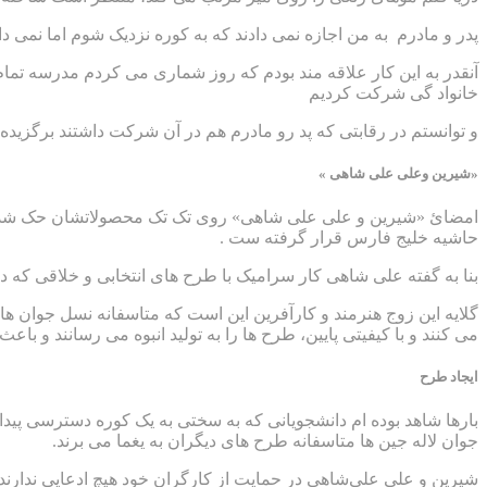
پدر و مادرم به من اجازه نمی دادند که به کوره نزدیک شوم اما نمی دانستند من در همان سن ۷ سالگی چیزهای کوچکی که می ساخ
خانواد گی شرکت کردیم
و توانستم در رقابتی که پد رو مادرم هم در آن شرکت داشتند برگزیده شو
«شیرین وعلی علی شاهی »
امضائ «شیرین و علی علی شاهی» روی تک تک محصولاتشان حک شده ا
حاشیه خلیج فارس قرار گرفته ست .
بنا به گفته علی شاهی کار سرامیک با طرح های انتخابی و خلاقی که
گلایه این زوج هنرمند و کارآفرین این است که متاسفانه نسل جوان های
می کنند و با کیفیتی پایین، طرح ها را به تولید انبوه می رسانند و باع
ایجاد طرح
بارها شاهد بوده ام دانشجویانی که به سختی به یک کوره دسترسی پیدا
جوان لاله جین ها متاسفانه طرح های دیگران به یغما می برند.
شیرین و علی علی‌شاهی در حمایت از کارگران خود هیچ ادعایی ندارند