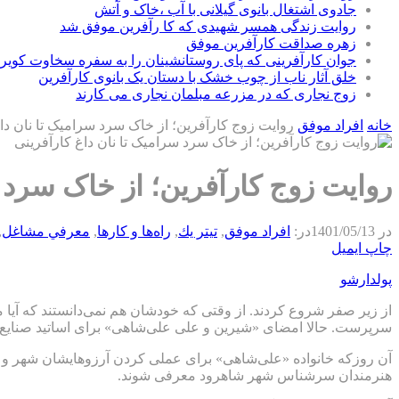
جادوی اشتغال بانوی گیلانی با آب ،خاک و آتش
روایت زندگی همسر شهیدی که کا رآفرین موفق شد
زهره صداقت کارآفرین موفق
جوان کارآفرینی که پای روستانشینان را به سفره سخاوت کویر ب
خلق آثار ناب از چوب خشک با دستان یک بانوی کارآفرین
زوج نجاری که در مزرعه مبلمان نجاری می کارند
خانه
افراد موفق
روایت زوج کارآفرین؛ از خاک سرد سرامیک تا نان دا
روایت زوج کارآفرین؛ از خاک سرد س
در
1401/05/13
در:
افراد موفق
,
تيتر يك
,
راه‌ها و كارها
,
معرفي مشاغل
,
چاپ
ایمیل
پولدارشو
از زیر صفر شروع کردند. از وقتی که خودشان هم نمی‌دانستند که آیا می‌توانند در
سرپرست. حالا امضای «شیرین و علی علی‌شاهی» برای اساتید صنای
هنرمندان سرشناس شهر شاهرود معرفی شوند.