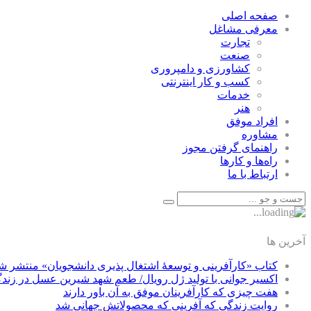
صفحه اصلی
معرفی مشاغل
تجارت
صنعت
كشاورزی و دامپروری
كسب و كار اينترنتی
خدمات
هنر
افراد موفق
مشاوره
راهنمای گرفتن مجوز
راه‌ها و كارها
ارتباط با ما
آخرین ها
کتاب «کارآفرینی و توسعۀ اشتغال پذیری دانشجویان» منتشر ش
اکسیر جوانی با تولید ژل رویال/ طعم شهد شیرین عسل‌ در زند
هفت چیزی که کارآفرینان موفق به آن باور دارند
روایت زندگی که آفرینی که محصولاتش جهانی شد