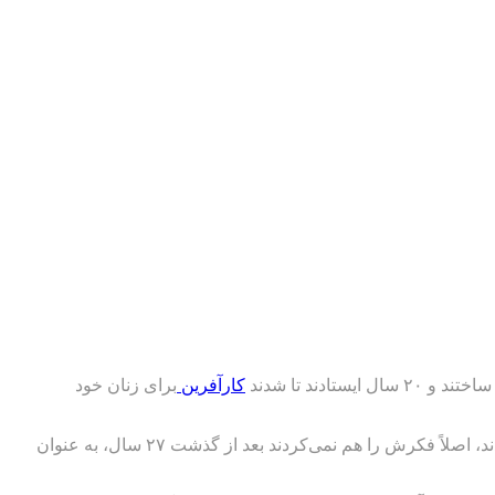
دند تا شدند
کارآفرین
برای زنان خود
آن روزکه خانواده «علی‌شاهی» برای عملی کردن آرزوهایشان شهر و دیار خود را ترک کردند و امیدشان را به هنر «سرامیک و سفال» گره زدند، اصلاً فکرش را هم نمی‌کردند بعد از گذشت ۲۷ سال، به عنوان