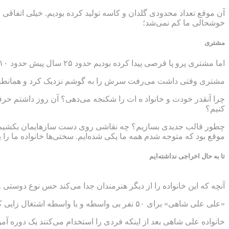
آن موقع تعداد محدودی گلدان و کاسه تولید کرده بودیم. خیلی اتفاقی
خوشحالی ما کم نمی‌شد؛
مشتری
اما مشتری پرو پا قرصی پیدا کرده بودیم حدود ۲۵ سال پیش حدود ۱۰ هزار تومان از ما خرید کرد.
مشتری وقتی داشت می‌رفت سرش را به گوشم نزدیک کرد و همانطور که به خ
چرا آنقدر خودت و خانواد ه ات را شکنجه می‌دهی؟ آن روز داشتم حرف
کنیم؟
چطور قالب جدیدی بسازیم؟ چه نقاشی روی دست سازهایمان بکشیم؟ هم
موقع بود که متوجه شدم همه ما یکی شده‌ایم. سختی‌ها خانواده ما را 
تا به حال اخراجی نداشته‌ایم
آنچه که این خانواده را از دیگر هنرمندان جدا می‌کند حس نوع دوستی 
«علی علی شاهی» برای ۵۰ نفر بی واسطه و با واسطه اشتغال زایی کرده است. نکته جالب توجه اینکه درمدت ۲۰ سال حتی یک نفر از افرادی که در کار گاه «مهر باستان» مشغول به کار بوده‌اند اخراج نشده‌اند.
خانواده علی شاهی بعد از اینکه فردی را استخدام می‌کنند یک دوره آم