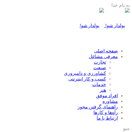
به نام خدا
صفحه اصلی
معرفی مشاغل
تجارت
صنعت
كشاورزی و دامپروری
كسب و كار اينترنتی
خدمات
هنر
افراد موفق
مشاوره
راهنمای گرفتن مجوز
راه‌ها و كارها
ارتباط با ما
منو