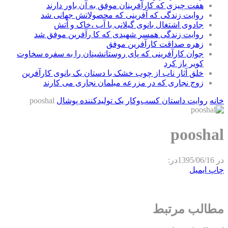
هفت چیزی که کارآفرینان موفق به آن باور دارند
روایت زندگی که آفرینی که محصولاتش جهانی شد
جادوی اشتغال بانوی گیلانی با آب ،خاک و آتش
روایت زندگی همسر شهیدی که کا رآفرین موفق شد
زهره صداقت کارآفرین موفق
جوان کارآفرینی که پای روستانشینان را به سفره سخاوت
کویر باز کرد
خلق آثار ناب از چوب خشک با دستان یک بانوی کارآفرین
زوج نجاری که در مزرعه مبلمان نجاری می کارند
خانه
روایت داستان کسب‌وکار یک تولیدکننده پوشال
pooshal
pooshal
در
1395/06/16
در:
چاپ
ایمیل
مطالب مرتبط