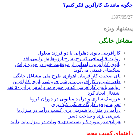
چگونه مانند یک کارآفرین فکر کنیم؟
1397/05/27
پیشنهاد ویژه
مشاغل خانگی
کارآفرینی بانوی دهلرانی با دو فرزند معلول
روایت قالی‌بافی که رج به رج آرزوهایش را می‌بافد
بانوی کارآفرین زاهدانی از موفقیت خود در حوزه تراش
سنگ‌های قیمتی می‌گوید
پای صحبت کارآفرینان اهوازی طرح ملی مشاغل خانگی
طعم شیرین کارآفرینی با ترشی فروشی بانوی کارآفرین
روایت بانوی کارآفرینی که در حوزه مد و لباس برای ۵۰ نفر
اشتغال ایجاد کرد
عروسک سازی و درآمد میلیونی در دوران کرونا
تجربه موفق کارگاه خانگی کیک پزی
درآمد در منزل با شیرینی پزی کسب درآمد در منزل با
شیرینی پزی و ساخت دسر
هر آنچه در مورد کار بسته‌بندی حبوبات در منزل باید بدانید
راهنمای کسب مجوز