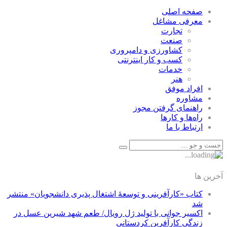
صفحه اصلی
معرفی مشاغل
تجارت
صنعت
كشاورزی و دامپروری
كسب و كار اينترنتی
خدمات
هنر
افراد موفق
مشاوره
راهنمای گرفتن مجوز
راه‌ها و كارها
ارتباط با ما
آخرین ها
کتاب «کارآفرینی و توسعۀ اشتغال پذیری دانشجویان» منتشر
شد
اکسیر جوانی با تولید ژل رویال/ طعم شهد شیرین عسل‌ در
زندگی کارآفرین کردستانی