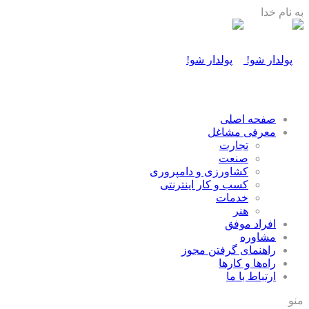
به نام خدا
صفحه اصلی
معرفی مشاغل
تجارت
صنعت
كشاورزی و دامپروری
كسب و كار اينترنتی
خدمات
هنر
افراد موفق
مشاوره
راهنمای گرفتن مجوز
راه‌ها و كارها
ارتباط با ما
منو