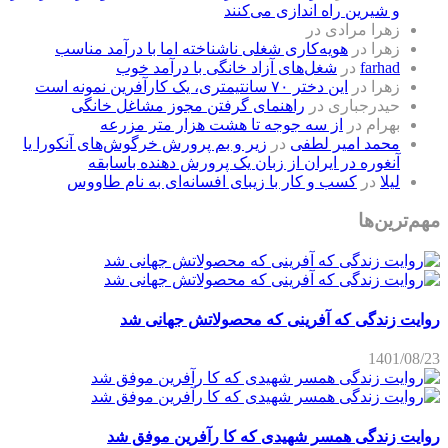
و شیرین راه اندازی می‌کنند
زهرا مرادی
در
زهرا
در
هویه‌کاری شغلی ناشناخته اما با درآمد مناسب
farhad
در
شغل‌های آزاد خانگی با درآمد خوب
زهرا
در
این دختر ۷۰ سانتیمتری، یک کارآفرین نمونه است
حیدرجباری
در
راهنمای گرفتن مجوز مشاغل خانگی
بهرام
در
از سه جوجه تا هشت هزار متر مزرعه
محمد امیر لطفی
در
زیر و بم پرورش خرگوش‌های آنکورا یا
آنغوره در ایران از زبان یک پرورش دهنده باسابقه
لیلا
در
کسب و کار با زیبای افسانه‌ای به نام طاووس
مهم‌ترین‌ها
روایت زندگی که آفرینی که محصولاتش جهانی شد
1401/08/23
روایت زندگی همسر شهیدی که کا رآفرین موفق شد