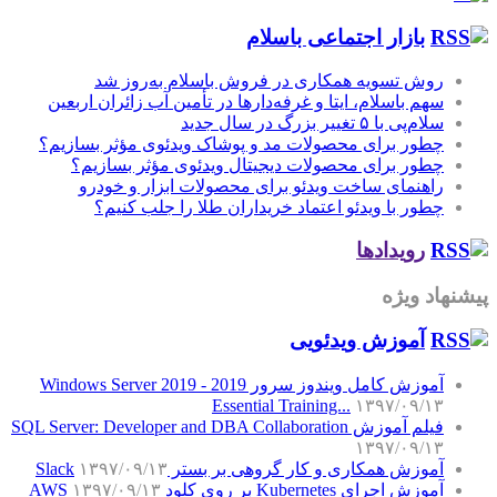
بازار اجتماعی باسلام
روش تسویه همکاری در فروش باسلام به‌روز شد
سهم باسلام، ایتا و غرفه‌دارها در تأمین آب زائران اربعین
سلام‌پی با ۵ تغییر بزرگ در سال جدید
چطور برای محصولات مد و پوشاک ویدئوی مؤثر بسازیم؟
چطور برای محصولات دیجیتال ویدئوی مؤثر بسازیم؟
راهنمای ساخت ویدئو برای محصولات ابزار و خودرو
چطور با ویدئو اعتماد خریداران طلا را جلب کنیم؟
رویدادها
پیشنهاد ویژه
آموزش‌ ویدئویی
آموزش کامل ویندوز سرور 2019 - Windows Server 2019
Essential Training...
۱۳۹۷/۰۹/۱۳
فیلم آموزش SQL Server: Developer and DBA Collaboration
۱۳۹۷/۰۹/۱۳
آموزش همکاری و کار گروهی بر بستر Slack
۱۳۹۷/۰۹/۱۳
آموزش اجرای Kubernetes بر روی کلود AWS
۱۳۹۷/۰۹/۱۳