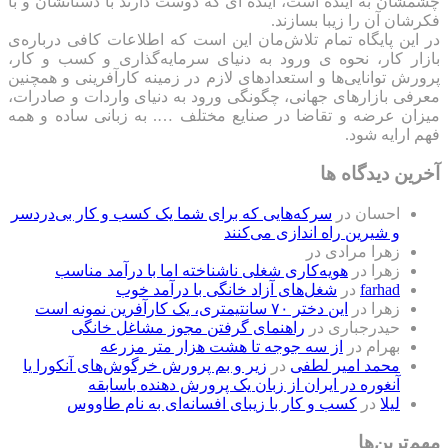
چشمشان به آینده است، آینده ای که دوست دارند با دستانشان و با
فکرشان آن را زیبا بسازند.
در این پایگاه تمام تلاش‌مان این است که ‌اطلاعات کافی درباره‌ی
بازار کار، نحوه ی ورود به دنیای سرمایه‌گذاری و کسب و کار،
پرورش توانایی‌ها و استعدادهای لازم در زمینه کارآفرینی و همچنین
معرفی بازارهای جهانی، چگونگی ورود به دنیای واردات و صادرات،
میزان عرضه و تقاضا در صنایع مختلف …. به زبانی ساده و همه
فهم ارایه شود.
آخرین دیدگاه ها
احسان
در
سرکه‌هایی که برای شما یک کسب و کار بی‌دردسر
و شیرین راه اندازی می‌کنند
زهرا مرادی
در
زهرا
در
هویه‌کاری شغلی ناشناخته اما با درآمد مناسب
farhad
در
شغل‌های آزاد خانگی با درآمد خوب
زهرا
در
این دختر ۷۰ سانتیمتری، یک کارآفرین نمونه است
حیدرجباری
در
راهنمای گرفتن مجوز مشاغل خانگی
بهرام
در
از سه جوجه تا هشت هزار متر مزرعه
محمد امیر لطفی
در
زیر و بم پرورش خرگوش‌های آنکورا یا
آنغوره در ایران از زبان یک پرورش دهنده باسابقه
لیلا
در
کسب و کار با زیبای افسانه‌ای به نام طاووس
مهم‌ترین‌ها