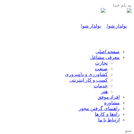
به نام خدا
صفحه اصلی
معرفی مشاغل
تجارت
صنعت
كشاورزی و دامپروری
كسب و كار اينترنتی
خدمات
هنر
افراد موفق
مشاوره
راهنمای گرفتن مجوز
راه‌ها و كارها
ارتباط با ما
منو