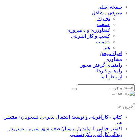
صفحه اصلی
معرفی مشاغل
تجارت
صنعت
كشاورزی و دامپروری
كسب و كار اينترنتی
خدمات
هنر
افراد موفق
مشاوره
راهنمای گرفتن مجوز
راه‌ها و كارها
ارتباط با ما
آخرین ها
کتاب «کارآفرینی و توسعۀ اشتغال پذیری دانشجویان» منتشر
شد
اکسیر جوانی با تولید ژل رویال/ طعم شهد شیرین عسل‌ در
زندگی کارآفرین کردستانی