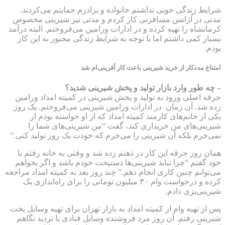
شرایط زندگی خوبی نداشتم.خانواده و برادرم حمایتم می‌کردند.
مدتی در آژانس مسافرتی کار کردم و مدتی نیز شیرینی مخصوص
کرمانشاه را تهیه کرده و در ادارات ورامین می‌فروختم. البته درآمد
بسیار کمی داشتم اما با توجه به شرایط زندگی مجبور به این کار
بودم.
امتناع مددکار از خرید شیرینی باعث کار آفرینی‌ام شد
– چه طور وارد بازار تولید و پخش شیرینی شدید؟
جرقه اصلی ورود به تولید و پخش شیرینی در کمیته امداد ورامین
زده شد. آن زمان در ادارات ورامین شیرینی می‌فروختم. یک روز
یکی از خانم‌های کارمند کمیته امداد که از او خواسته بودم از
شیرینی‌های من خریداری کند، گفت “من شیرینی‌های شما را
نمی‌خرم بلکه آن شیرینی را می‌خرم که خودت یک روز تولید کنی.”
همان روز جرقه این کار در ذهنم زده شد و وقتی به خانه رفتم با
خود گفتم “چرا نباید شیرینی‌ها دستپخت خودم باشد و اگر بخواهم
می‌توانم چنین کاری انجام دهم.” چند روز بعد به کمیته امداد مراجعه
کرده و درخواست وام ۳۰ میلیون تومانی را برای راه‌اندازی یک
شیرینی‌پزی دادم.
پس از تهیه وام از کمیته امداد به بازار تهران برای تهیه وسایل پخت
شیرینی رفتم. آن روز مرد فروشنده وسایل قنادی با تردید نگاهم