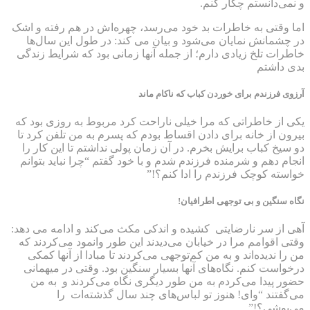
و نمی‌دانستم چکار کنم.
اما وقتی به خاطرات بد خود می‌رسد، چهره‌اش در هم رفته و اشک
در چشمانش نمایان می‌شود و بیان می کند: در طول این سال‌ها
خاطرات تلخ زیادی دارم؛ از جمله آنها زمانی بود که شرایط زندگی
بدی داشتم
آرزوی فرزندم برای خوردن کباب که ناکام ماند
یکی از خاطراتی که مرا خیلی ناراحت کرد مربوط به روزی بود که
بیرون از خانه برای دادن اقساط بودم که پسرم به من تلفن کرد تا
دو سیخ کباب برایش بخرم. در آن زمان پولی نداشتم تا این کار را
انجام دهم و شرمنده فرزندم شدم و با خود گفتم “چرا نباید بتوانم
خواسته کوچک فرزندم را ادا کنم؟!”
نگاه سنگین و بی توجهی اطرافیان!
آهی از سر نارضایتی کشیده و اندکی مکث می‌کند و ادامه می دهد:
وقتی اقوامم مرا در خیابان می‌دیدند این طور وانمود می‌کردند که
من را ندیده‌اند و به من کم‌توجهی می‌کردند تا مبادا از آنها کمکی
درخواست کنم. نگاه‌های آنها بسیار سنگین بود. وقتی در میهمانی
حضور پیدا می‌کردم به من طور دیگری نگاه می‌کردند و به من
می‌گفتند “وای! هنوز تو لباس‌های چند سال گذشته‌ات را
می‌پوشی؟!”