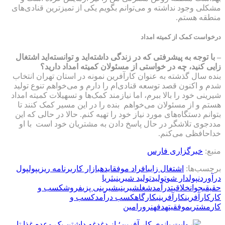
مشکلی وجود نداشته و می‌توانم بگویم یکی از تمیزترین قنادی‌های
منطقه هستم.
درخواست کمک از کمیته امداد
– با توجه به پیشرفتی که در زندگی داشته‌اید و توانسته‌اید اشتغال
زایی کنید، چه در خواستی از مسئولان کمیته امداد دارید؟
بنده سال گذشته به عنوان کارآفرین نمونه در استان تهران انتخاب
شدم و اکنون قصد توسعه قنادی‌ام را دارم و می‌خواهم تنوع تولید
شیرینی خود را بالا ببرم، اما نیازمند کمک‌ها و تسهیلات کمیته امداد
هستم و از مسئولان می‌خواهم بنده را در این مسیر کمک کنند تا
بتوانم دستگاه‌های مورد نیاز خود را تهیه کنم. حالا در حالی که این
مددجوی تلاشگر در حال پاسخ دادن به مشتریان خود است با او
خداحافظی می‌کنم.
منبع:
خبرگزاری فارس
برچسب‌ها:
اشتغال زایی
افراد موفق
ایده
بازار کار
برنامه ریزی
پول
پول
درآوردن
پولدار شو
تولید
تولید شیرینی
ثریا
حقیقی
جوان
خلاقیت
درآمد
شغل
شیرینی
شیرینی پزی
فروش
كسب و
كار
کارآفرین
کارآفرینی
کارگاه
کسب درآمد
کسب و
کار
مشتری
موفقیت
هدف
هنر
ورامین