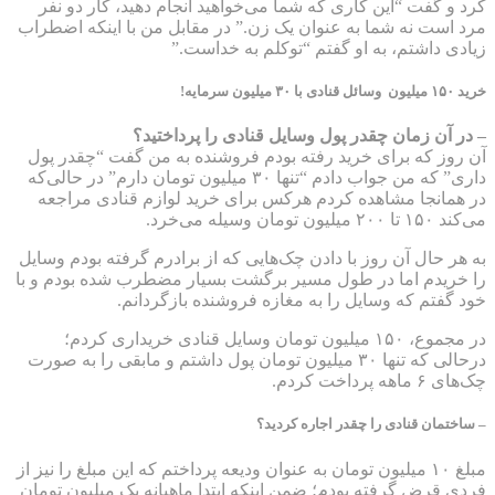
کرد و گفت “این کاری که شما می‌خواهید انجام دهید، کار دو نفر
مرد است نه شما به عنوان یک زن.” در مقابل من با اینکه اضطراب
زیادی داشتم، به او گفتم “توکلم به خداست.”
خرید ۱۵۰ میلیون وسائل قنادی با ۳۰ میلیون سرمایه!
– در آن زمان چقدر پول وسایل قنادی را پرداختید؟
آن روز که برای خرید رفته بودم فروشنده به من گفت “چقدر پول
داری” که من جواب دادم “تنها ۳۰ میلیون تومان دارم” در حالی‌که
در همانجا مشاهده کردم هرکس برای خرید لوازم قنادی مراجعه
می‌کند ۱۵۰ تا ۲۰۰ میلیون تومان وسیله می‌خرد.
به هر حال آن روز با دادن چک‌هایی که از برادرم گرفته بودم وسایل
را خریدم اما در طول مسیر برگشت بسیار مضطرب شده بودم و با
خود گفتم که وسایل را به مغازه فروشنده بازگردانم.
در مجموع، ۱۵۰ میلیون تومان وسایل قنادی خریداری کردم؛
درحالی‌ که تنها ۳۰ میلیون تومان پول داشتم و مابقی را به صورت
چک‌های ۶ ماهه پرداخت کردم.
– ساختمان قنادی را چقدر اجاره کردید؟
مبلغ ۱۰ میلیون تومان به عنوان ودیعه پرداختم که این مبلغ را نیز از
فردی قرض گرفته بودم؛ ضمن اینکه ابتدا ماهیانه یک میلیون تومان