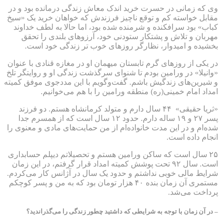
وی که زمانی در حسرت خرید اندک معاش زندگی درمانده بود و در
مقابل خواسته کم و توقع ناچیز فرزندش که خواهان خرید یک «سیخ
کباب» بود سرافکنده و شرمنده شده بود، اما حالا به لطف خداوند
مهربان و تلاش و پشتکار ستودنی خود، آرزوهای بلندی را تحقق
بخشیده و امیدوار، نظارگر روزهای خوب تر زندگی خود است.
در یکی از روزهای گرم تابستان میهمان او در مغازه قنادی با عنوان
«وانیلا» در ورامین بودم تا شنوای سرگذشت زندگی او و روایتگر تلخ
و شیرین‌های زندگیش باشم. گفت‌وگویم با این مددجوی موفق کمیته
امداد امام خمینی(ره) منطقه ورامین را با هم می‌خوانیم.
«ثریا حقیقی» ۴۴ سال دارم و متولد کرمانشاه هستم. دو فرزند
پسر ۲۷ و ۱۹ ساله دارم. حدود ۱۲ سال است که از همسرم جدا
شده‌ام و در این مدت خانواده‌ام از من حمایت‌های مادی و معنوی را
انجام داده است.
۲۵ سال است که ساکن ورامین هستم و تحصیلاتم دیپلم حسابداری
است. سال ۹۲ تحت پوشش کمیته امداد قرار گرفتم، در این زمان
شرایط مالی خوبی نداشتم و حدود یک سال در آژانس کار می‌کردم.
مستمری آن زمان بنده ۴۰ هزار تومان بود که به من و پسر کوچکم
پرداخت می‌شد.
– در آن زمان با توجه به شرایطی که داشتید چطور زندگی را می‌گذراندید؟