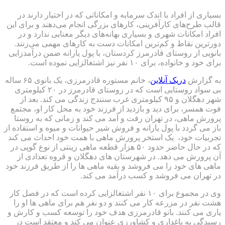
بسیاری از افراد با اندک سرمایه و امکاناتی که در اختیار دارند در
قالب طرح‌های کارآفرینی، کارهای بزرگی انجام می‌دهند و برای این
افراد امکانات شهری و بسیاری بهانه‌های دیگر معنایی ندارد و در
دورترین نقاط و کم‌ترین امکانات دست به کارهای مهمی می‌زنند.
بانویی از روستای قادرمرز کردستان، با پول یارانه ضمن درآمدزایی
برای خود و خانواده، برای ۱۰ نفر نیز اشتغالزایی نموده است.
به گزارش
دریک آنلاین
، خانم مستوره قادرمرزی، یک بانوی ۶۵ ساله
بی سواد روستایی است که در روستای قادرمرز در ۲۰ کیلومتری
شهر دهگلان و ۹۵ کیلومتری غرب سنندج زندگی می کند. بعد از
فوت همسر، برای دید و بازدید از فرزند خود به محل کار او، مجتمع
پرورش ماهی، در تهران رفت و آمد می کند و زمانی که به روستا
باز می گردد با پول یارانه و فروش شیر حیوانات و میوه و استفاده از
تجربیات خود، یک استخر پرورش ماهی با همت خود احداث می کند
که در حال حاضر حدود ۵۰ هزار قطعه ماهی زینتی از نوع گوپی در
آن پرورش می دهد. در شهرستان های دهگلان و قروه تعدادی از
ماهی های خود را می فروشد و بقیه ماهی ها را از طریق فرزند خود
در تهران می فروشد و کسب درآمد می کند.
وی در مجموع برای ۱۰ نفر اشتغالزایی کرده است که در فصل کار
هشت نفر در مزرعه کار می کنند و دو نفر هم برای ماهی ها او را
یاری می کنند. بانو قادرمرزی هدف خود را توسعه کسب و کارش و
رسیدگی به باغداری و کشاورزی عنوان می کند و معتقد است در