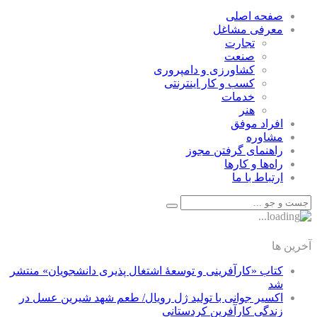
صفحه اصلی
معرفی مشاغل
تجارت
صنعت
كشاورزی و دامپروری
كسب و كار اينترنتی
خدمات
هنر
افراد موفق
مشاوره
راهنمای گرفتن مجوز
راه‌ها و كارها
ارتباط با ما
آخرین ها
کتاب «کارآفرینی و توسعۀ اشتغال پذیری دانشجویان» منتشر
شد
اکسیر جوانی با تولید ژل رویال/ طعم شهد شیرین عسل‌ در
زندگی کارآفرین کردستانی