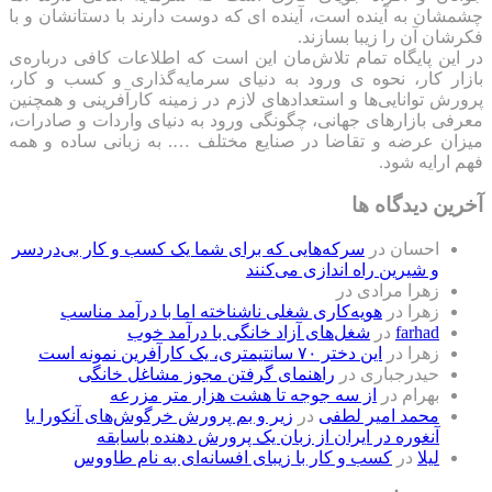
چشمشان به آینده است، آینده ای که دوست دارند با دستانشان و با
فکرشان آن را زیبا بسازند.
در این پایگاه تمام تلاش‌مان این است که ‌اطلاعات کافی درباره‌ی
بازار کار، نحوه ی ورود به دنیای سرمایه‌گذاری و کسب و کار،
پرورش توانایی‌ها و استعدادهای لازم در زمینه کارآفرینی و همچنین
معرفی بازارهای جهانی، چگونگی ورود به دنیای واردات و صادرات،
میزان عرضه و تقاضا در صنایع مختلف …. به زبانی ساده و همه
فهم ارایه شود.
آخرین دیدگاه ها
احسان
در
سرکه‌هایی که برای شما یک کسب و کار بی‌دردسر
و شیرین راه اندازی می‌کنند
زهرا مرادی
در
زهرا
در
هویه‌کاری شغلی ناشناخته اما با درآمد مناسب
farhad
در
شغل‌های آزاد خانگی با درآمد خوب
زهرا
در
این دختر ۷۰ سانتیمتری، یک کارآفرین نمونه است
حیدرجباری
در
راهنمای گرفتن مجوز مشاغل خانگی
بهرام
در
از سه جوجه تا هشت هزار متر مزرعه
محمد امیر لطفی
در
زیر و بم پرورش خرگوش‌های آنکورا یا
آنغوره در ایران از زبان یک پرورش دهنده باسابقه
لیلا
در
کسب و کار با زیبای افسانه‌ای به نام طاووس