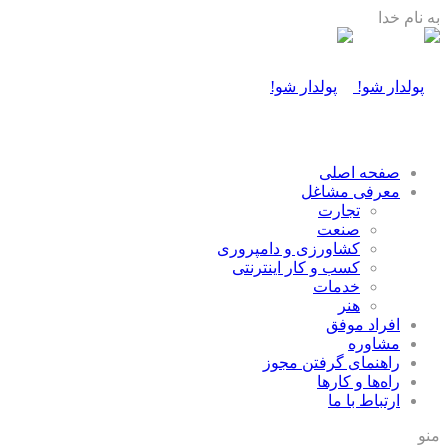
به نام خدا
صفحه اصلی
معرفی مشاغل
تجارت
صنعت
كشاورزی و دامپروری
كسب و كار اينترنتی
خدمات
هنر
افراد موفق
مشاوره
راهنمای گرفتن مجوز
راه‌ها و كارها
ارتباط با ما
منو