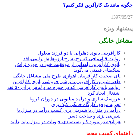
چگونه مانند یک کارآفرین فکر کنیم؟
1397/05/27
پیشنهاد ویژه
مشاغل خانگی
کارآفرینی بانوی دهلرانی با دو فرزند معلول
روایت قالی‌بافی که رج به رج آرزوهایش را می‌بافد
بانوی کارآفرین زاهدانی از موفقیت خود در حوزه تراش
سنگ‌های قیمتی می‌گوید
پای صحبت کارآفرینان اهوازی طرح ملی مشاغل خانگی
طعم شیرین کارآفرینی با ترشی فروشی بانوی کارآفرین
روایت بانوی کارآفرینی که در حوزه مد و لباس برای ۵۰ نفر
اشتغال ایجاد کرد
عروسک سازی و درآمد میلیونی در دوران کرونا
تجربه موفق کارگاه خانگی کیک پزی
درآمد در منزل با شیرینی پزی کسب درآمد در منزل با
شیرینی پزی و ساخت دسر
هر آنچه در مورد کار بسته‌بندی حبوبات در منزل باید بدانید
راهنمای کسب مجوز