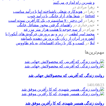
و شیرین راه اندازی می‌کنند
زهرا مرادی
در
زهرا
در
هویه‌کاری شغلی ناشناخته اما با درآمد مناسب
farhad
در
شغل‌های آزاد خانگی با درآمد خوب
زهرا
در
این دختر ۷۰ سانتیمتری، یک کارآفرین نمونه است
حیدرجباری
در
راهنمای گرفتن مجوز مشاغل خانگی
بهرام
در
از سه جوجه تا هشت هزار متر مزرعه
محمد امیر لطفی
در
زیر و بم پرورش خرگوش‌های آنکورا یا
آنغوره در ایران از زبان یک پرورش دهنده باسابقه
لیلا
در
کسب و کار با زیبای افسانه‌ای به نام طاووس
مهم‌ترین‌ها
روایت زندگی که آفرینی که محصولاتش جهانی شد
1401/08/23
روایت زندگی همسر شهیدی که کا رآفرین موفق شد