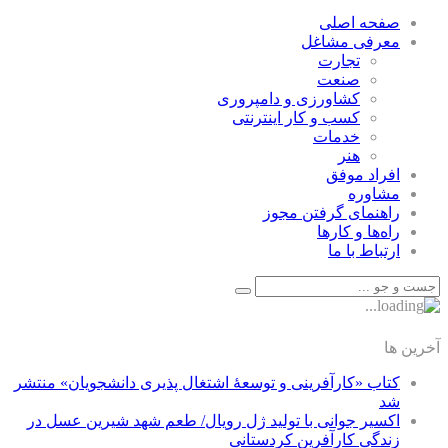
صفحه اصلی
معرفی مشاغل
تجارت
صنعت
كشاورزی و دامپروری
كسب و كار اينترنتی
خدمات
هنر
افراد موفق
مشاوره
راهنمای گرفتن مجوز
راه‌ها و كارها
ارتباط با ما
آخرین ها
کتاب «کارآفرینی و توسعۀ اشتغال پذیری دانشجویان» منتشر
شد
اکسیر جوانی با تولید ژل رویال/ طعم شهد شیرین عسل‌ در
زندگی کارآفرین کردستانی