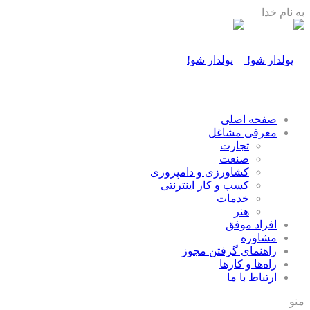
به نام خدا
صفحه اصلی
معرفی مشاغل
تجارت
صنعت
كشاورزی و دامپروری
كسب و كار اينترنتی
خدمات
هنر
افراد موفق
مشاوره
راهنمای گرفتن مجوز
راه‌ها و كارها
ارتباط با ما
منو