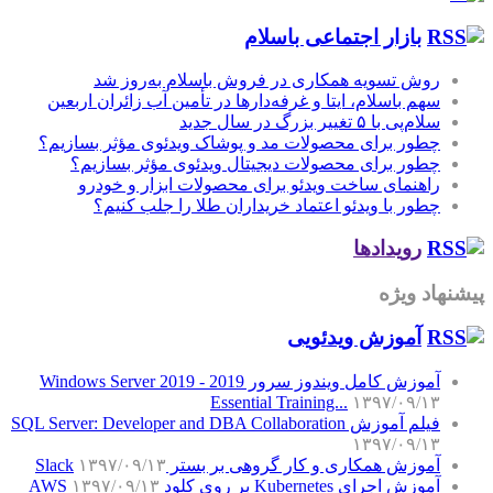
بازار اجتماعی باسلام
روش تسویه همکاری در فروش باسلام به‌روز شد
سهم باسلام، ایتا و غرفه‌دارها در تأمین آب زائران اربعین
سلام‌پی با ۵ تغییر بزرگ در سال جدید
چطور برای محصولات مد و پوشاک ویدئوی مؤثر بسازیم؟
چطور برای محصولات دیجیتال ویدئوی مؤثر بسازیم؟
راهنمای ساخت ویدئو برای محصولات ابزار و خودرو
چطور با ویدئو اعتماد خریداران طلا را جلب کنیم؟
رویدادها
پیشنهاد ویژه
آموزش‌ ویدئویی
آموزش کامل ویندوز سرور 2019 - Windows Server 2019
Essential Training...
۱۳۹۷/۰۹/۱۳
فیلم آموزش SQL Server: Developer and DBA Collaboration
۱۳۹۷/۰۹/۱۳
آموزش همکاری و کار گروهی بر بستر Slack
۱۳۹۷/۰۹/۱۳
آموزش اجرای Kubernetes بر روی کلود AWS
۱۳۹۷/۰۹/۱۳