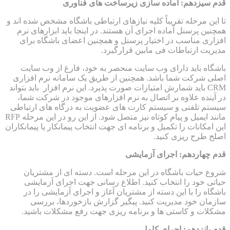
قدم سیزدهم: آماده سازی زیرساخت های فناوری
تا این مرحله تقریباً کلیه نیازهای ارتباطی باشگاه مشخص شده اند و
همچنین پرسنل آماده اجرای آن هستند. در اینجا باید ابزارهای نرم
افزاری مناسب در اختیار پرسنل و همچنین اعضای باشگاه برای
مدیریت ارتباطات فی مابین قرارگیرد.
باشگاه باید دارای وب سایت منحصر به خود، فارغ از وب سایت
اصلی شرکت شما باشد. همچنین از طریق یک سامانه نرم افزاری
CRM باید شمارش امتیازات صورت پذیرد. این نرم افزار باید بتواند
در آینده علاوه بر اتصال به نرم افزارهای موجود در شرکت شما،
سیستم تلفنی و سیستم کارت های عضویت به درگاه های ارتباطی
مانند ایمیل و پیام کوتاه نیز متصل شود. از این رو در این مرحله RFP
این امکانات را تکمیل و برنامه ای جهت انتخاب پیمانکار یا پیمانکاران
اصلح طرح ریزی کنید.
قدم چهاردهم: اجرای آزمایشی
شروع حیات باشگاه در این مرحله است. دسته ای از مشتریان
حیاتی خود را انتخاب کنید. اطلاع رسانی جهت اجرای آزمایشی
باشگاه را با این دسته از مشتریان آغاز و اجرای آزمایشی را در
سازمان خود مدیریت کنید. پیگیر گزارش بازخوردها، بررسی
مشکلات و کاستی ها و برنامه ریزی جهت رفع مشکلات باشید.
قدم پانزدهم: اجرای کامل