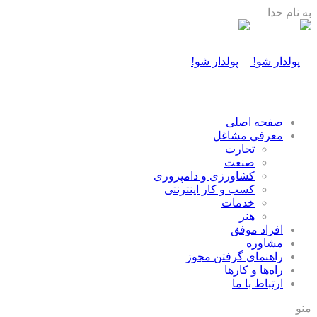
به نام خدا
صفحه اصلی
معرفی مشاغل
تجارت
صنعت
كشاورزی و دامپروری
كسب و كار اينترنتی
خدمات
هنر
افراد موفق
مشاوره
راهنمای گرفتن مجوز
راه‌ها و كارها
ارتباط با ما
منو