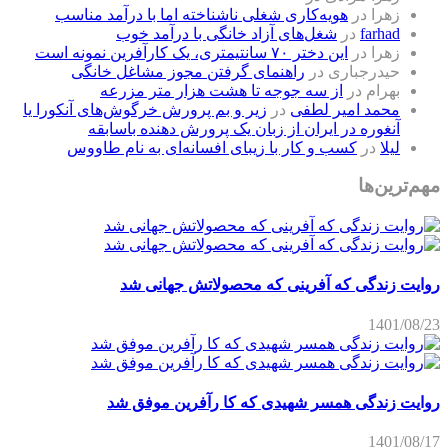
زهرا
در
هویه‌کاری شغلی ناشناخته اما با درآمد مناسب
farhad
در
شغل‌های آزاد خانگی با درآمد خوب
زهرا
در
این دختر ۷۰ سانتیمتری، یک کارآفرین نمونه است
حیدرجباری
در
راهنمای گرفتن مجوز مشاغل خانگی
بهرام
در
از سه جوجه تا هشت هزار متر مزرعه
محمد امیر لطفی
در
زیر و بم پرورش خرگوش‌های آنکورا یا
آنغوره در ایران از زبان یک پرورش دهنده باسابقه
لیلا
در
کسب و کار با زیبای افسانه‌ای به نام طاووس
مهم‌ترین‌ها
روایت زندگی که آفرینی که محصولاتش جهانی شد
1401/08/23
روایت زندگی همسر شهیدی که کا رآفرین موفق شد
1401/08/17