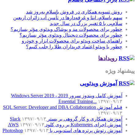
روش تسویه همکاری در فروش باسلام به‌روز شد
سهم باسلام، ایتا و غرفه‌دارها در تأمین آب زائران اربعین
سلام‌پی با ۵ تغییر بزرگ در سال جدید
چطور برای محصولات مد و پوشاک ویدئوی مؤثر بسازیم؟
چطور برای محصولات دیجیتال ویدئوی مؤثر بسازیم؟
راهنمای ساخت ویدئو برای محصولات ابزار و خودرو
چطور با ویدئو اعتماد خریداران طلا را جلب کنیم؟
رویدادها
پیشنهاد ویژه
آموزش‌ ویدئویی
آموزش کامل ویندوز سرور 2019 - Windows Server 2019
Essential Training...
۱۳۹۷/۰۹/۱۳
فیلم آموزش SQL Server: Developer and DBA Collaboration
۱۳۹۷/۰۹/۱۳
آموزش همکاری و کار گروهی بر بستر Slack
۱۳۹۷/۰۹/۱۳
آموزش اجرای Kubernetes بر روی کلود AWS
۱۳۹۷/۰۹/۱۳
آموزش رتوش پرتره های استدیویی با Photoshop
۱۳۹۷/۰۹/۱۳