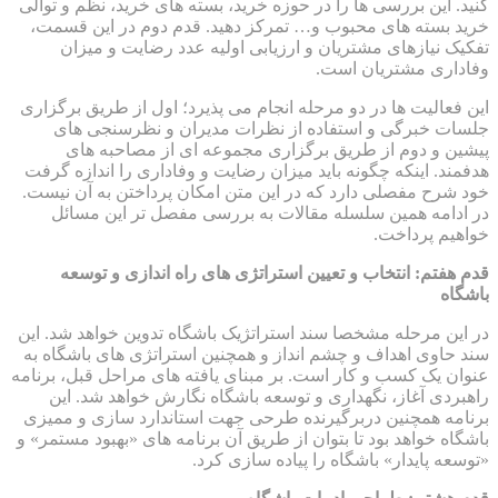
کنید. این بررسی ها را در حوزه خرید، بسته های خرید، نظم و توالی
خرید بسته های محبوب و… تمرکز دهید. قدم دوم در این قسمت،
تفکیک نیازهای مشتریان و ارزیابی اولیه عدد رضایت و میزان
وفاداری مشتریان است.
این فعالیت ها در دو مرحله انجام می پذیرد؛ اول از طریق برگزاری
جلسات خبرگی و استفاده از نظرات مدیران و نظرسنجی های
پیشین و دوم از طریق برگزاری مجموعه ای از مصاحبه های
هدفمند. اینکه چگونه باید میزان رضایت و وفاداری را اندازه گرفت
خود شرح مفصلی دارد که در این متن امکان پرداختن به آن نیست.
در ادامه همین سلسله مقالات به بررسی مفصل تر این مسائل
خواهیم پرداخت.
قدم هفتم: انتخاب و تعیین استراتژی های راه اندازی و توسعه
باشگاه
در این مرحله مشخصا سند استراتژیک باشگاه تدوین خواهد شد. این
سند حاوی اهداف و چشم انداز و همچنین استراتژی های باشگاه به
عنوان یک کسب و کار است. بر مبنای یافته های مراحل قبل، برنامه
راهبردی آغاز، نگهداری و توسعه باشگاه نگارش خواهد شد. این
برنامه همچنین دربرگیرنده طرحی جهت استاندارد سازی و ممیزی
باشگاه خواهد بود تا بتوان از طریق آن برنامه های «بهبود مستمر» و
«توسعه پایدار» باشگاه را پیاده سازی کرد.