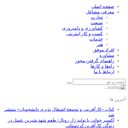
صفحه اصلی
معرفی مشاغل
تجارت
صنعت
كشاورزی و دامپروری
كسب و كار اينترنتی
خدمات
هنر
افراد موفق
مشاوره
راهنمای گرفتن مجوز
راه‌ها و كارها
ارتباط با ما
آخرین ها
کتاب «کارآفرینی و توسعۀ اشتغال پذیری دانشجویان» منتشر
شد
اکسیر جوانی با تولید ژل رویال/ طعم شهد شیرین عسل‌ در
زندگی کارآفرین کردستانی