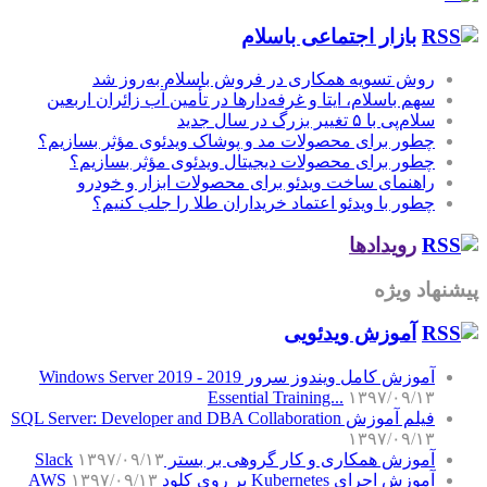
بازار اجتماعی باسلام
روش تسویه همکاری در فروش باسلام به‌روز شد
سهم باسلام، ایتا و غرفه‌دارها در تأمین آب زائران اربعین
سلام‌پی با ۵ تغییر بزرگ در سال جدید
چطور برای محصولات مد و پوشاک ویدئوی مؤثر بسازیم؟
چطور برای محصولات دیجیتال ویدئوی مؤثر بسازیم؟
راهنمای ساخت ویدئو برای محصولات ابزار و خودرو
چطور با ویدئو اعتماد خریداران طلا را جلب کنیم؟
رویدادها
پیشنهاد ویژه
آموزش‌ ویدئویی
آموزش کامل ویندوز سرور 2019 - Windows Server 2019
Essential Training...
۱۳۹۷/۰۹/۱۳
فیلم آموزش SQL Server: Developer and DBA Collaboration
۱۳۹۷/۰۹/۱۳
آموزش همکاری و کار گروهی بر بستر Slack
۱۳۹۷/۰۹/۱۳
آموزش اجرای Kubernetes بر روی کلود AWS
۱۳۹۷/۰۹/۱۳