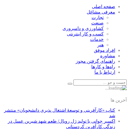
صفحه اصلی
معرفی مشاغل
تجارت
صنعت
كشاورزی و دامپروری
كسب و كار اينترنتی
خدمات
هنر
افراد موفق
مشاوره
راهنمای گرفتن مجوز
راه‌ها و كارها
ارتباط با ما
آخرین ها
کتاب «کارآفرینی و توسعۀ اشتغال پذیری دانشجویان» منتشر
شد
اکسیر جوانی با تولید ژل رویال/ طعم شهد شیرین عسل‌ در
زندگی کارآفرین کردستانی