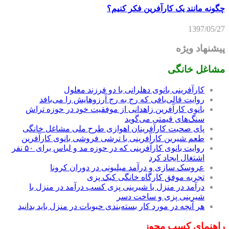
چگونه مانند یک کارآفرین فکر کنیم؟
1397/05/27
پیشنهاد ویژه
مشاغل خانگی
کارآفرینی بانوی دهلرانی با دو فرزند معلول
روایت قالی‌بافی که رج به رج آرزوهایش را می‌بافد
بانوی کارآفرین زاهدانی از موفقیت خود در حوزه تراش
سنگ‌های قیمتی می‌گوید
پای صحبت کارآفرینان اهوازی طرح ملی مشاغل خانگی
طعم شیرین کارآفرینی با ترشی فروشی بانوی کارآفرین
روایت بانوی کارآفرینی که در حوزه مد و لباس برای ۵۰ نفر
اشتغال ایجاد کرد
عروسک سازی و درآمد میلیونی در دوران کرونا
تجربه موفق کارگاه خانگی کیک پزی
درآمد در منزل با شیرینی پزی کسب درآمد در منزل با
شیرینی پزی و ساخت دسر
هر آنچه در مورد کار بسته‌بندی حبوبات در منزل باید بدانید
راهنمای کسب مجوز