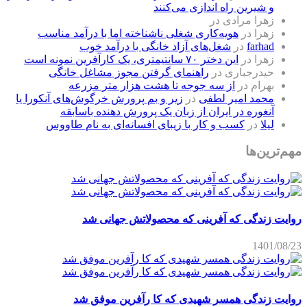
و شیرین راه اندازی می‌کنند
زهرا مرادی
در
زهرا
در
هویه‌کاری شغلی ناشناخته اما با درآمد مناسب
farhad
در
شغل‌های آزاد خانگی با درآمد خوب
زهرا
در
این دختر ۷۰ سانتیمتری، یک کارآفرین نمونه است
حیدرجباری
در
راهنمای گرفتن مجوز مشاغل خانگی
بهرام
در
از سه جوجه تا هشت هزار متر مزرعه
محمد امیر لطفی
در
زیر و بم پرورش خرگوش‌های آنکورا یا
آنغوره در ایران از زبان یک پرورش دهنده باسابقه
لیلا
در
کسب و کار با زیبای افسانه‌ای به نام طاووس
مهم‌ترین‌ها
روایت زندگی که آفرینی که محصولاتش جهانی شد
1401/08/23
روایت زندگی همسر شهیدی که کا رآفرین موفق شد