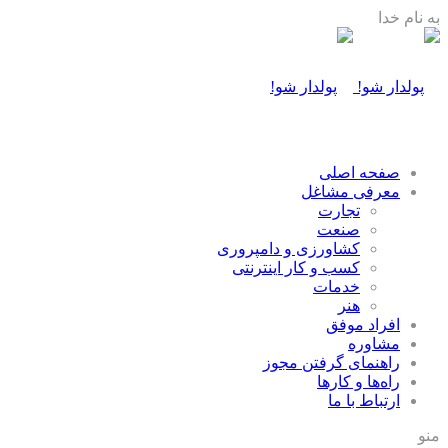
به نام خدا
صفحه اصلی
معرفی مشاغل
تجارت
صنعت
كشاورزی و دامپروری
كسب و كار اينترنتی
خدمات
هنر
افراد موفق
مشاوره
راهنمای گرفتن مجوز
راه‌ها و كارها
ارتباط با ما
منو