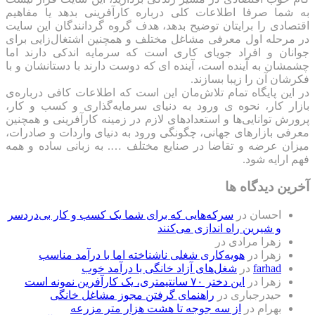
به شما صرفا اطلاعات کلی درباره کارآفرینی بدهد یا مفاهیم
اقتصادی را برایتان توضیح بدهد، هدف گروه گردانندگان این سایت
در مرحله اول معرفی مشاغل مختلف و همچنین اشتغال‌زایی برای
جوانان و افراد جویای کاری است که سرمایه اندکی دارند اما
چشمشان به آینده است، آینده ای که دوست دارند با دستانشان و با
فکرشان آن را زیبا بسازند.
در این پایگاه تمام تلاش‌مان این است که ‌اطلاعات کافی درباره‌ی
بازار کار، نحوه ی ورود به دنیای سرمایه‌گذاری و کسب و کار،
پرورش توانایی‌ها و استعدادهای لازم در زمینه کارآفرینی و همچنین
معرفی بازارهای جهانی، چگونگی ورود به دنیای واردات و صادرات،
میزان عرضه و تقاضا در صنایع مختلف …. به زبانی ساده و همه
فهم ارایه شود.
آخرین دیدگاه ها
احسان
در
سرکه‌هایی که برای شما یک کسب و کار بی‌دردسر
و شیرین راه اندازی می‌کنند
زهرا مرادی
در
زهرا
در
هویه‌کاری شغلی ناشناخته اما با درآمد مناسب
farhad
در
شغل‌های آزاد خانگی با درآمد خوب
زهرا
در
این دختر ۷۰ سانتیمتری، یک کارآفرین نمونه است
حیدرجباری
در
راهنمای گرفتن مجوز مشاغل خانگی
بهرام
در
از سه جوجه تا هشت هزار متر مزرعه