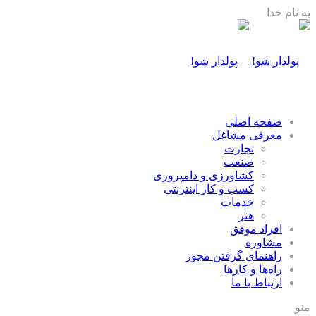
به نام خدا
صفحه اصلی
معرفی مشاغل
تجارت
صنعت
كشاورزی و دامپروری
كسب و كار اينترنتی
خدمات
هنر
افراد موفق
مشاوره
راهنمای گرفتن مجوز
راه‌ها و كارها
ارتباط با ما
منو