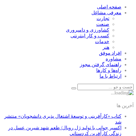
صفحه اصلی
معرفی مشاغل
تجارت
صنعت
كشاورزی و دامپروری
كسب و كار اينترنتی
خدمات
هنر
افراد موفق
مشاوره
راهنمای گرفتن مجوز
راه‌ها و كارها
ارتباط با ما
آخرین ها
کتاب «کارآفرینی و توسعۀ اشتغال پذیری دانشجویان» منتشر
شد
اکسیر جوانی با تولید ژل رویال/ طعم شهد شیرین عسل‌ در
زندگی کارآفرین کردستانی