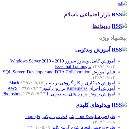
بازار اجتماعی باسلام
رویدادها
پیشنهاد ویژه
آموزش‌ ویدئویی
آموزش کامل ویندوز سرور 2019 - Windows Server 2019
Essential Training...
۱۳۹۷/۰۹/۱۳
فیلم آموزش SQL Server: Developer and DBA Collaboration
۱۳۹۷/۰۹/۱۳
آموزش همکاری و کار گروهی بر بستر Slack
۱۳۹۷/۰۹/۱۳
آموزش اجرای Kubernetes بر روی کلود AWS
۱۳۹۷/۰۹/۱۳
آموزش رتوش پرتره های استدیویی با Photoshop
۱۳۹۷/۰۹/۱۳
ویدئوهای کلیدی
طراحی سایت&laquo;شرکت بتن میکس&raquo;
۱۴۰۴/۱۰/۰۸
طرح توجیهی انجام شده گروه کلید
۱۴۰۴/۰۵/۰۷